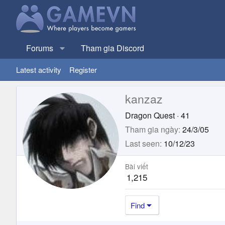
Forums
Tham gia Discord
Latest activity
Register
kanzaz
Dragon Quest
·
41
Tham gia ngày
24/3/05
Last seen
10/12/23
Bài viết
1,215
Find