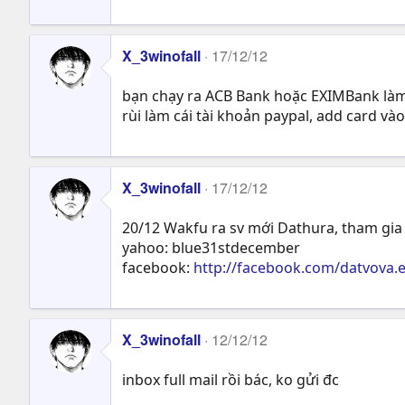
X_3winofall
17/12/12
bạn chạy ra ACB Bank hoặc EXIMBank làm cá
rùi làm cái tài khoản paypal, add card vào
X_3winofall
17/12/12
20/12 Wakfu ra sv mới Dathura, tham gia 
yahoo: blue31stdecember
facebook:
http://facebook.com/datvova.
X_3winofall
12/12/12
inbox full mail rồi bác, ko gửi đc