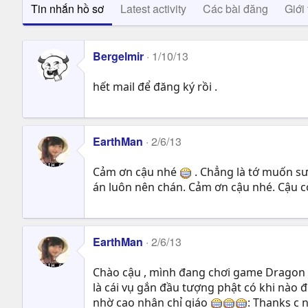
Tin nhắn hồ sơ
Latest activity
Các bài đăng
Giới 
Bergelmir
1/10/13
hết mail để đăng ký rồi .
EarthMan
2/6/13
Cảm ơn cậu nhé
. Chẳng là tớ muốn sư
án luôn nên chán. Cảm ơn cậu nhé. Cậu 
EarthMan
2/6/13
Chào cậu , mình đang chơi game Dragon Th
là cái vụ gắn đầu tượng phật có khi nào
nhờ cao nhân chỉ giáo
: Thanks c n