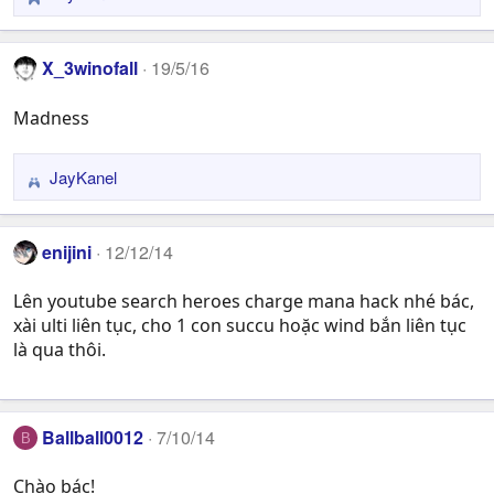
R
e
a
X_3winofall
19/5/16
c
t
Madness
i
o
n
JayKanel
R
s
e
:
a
enijini
12/12/14
c
t
Lên youtube search heroes charge mana hack nhé bác,
i
xài ulti liên tục, cho 1 con succu hoặc wind bắn liên tục
o
n
là qua thôi.
s
:
Ballball0012
7/10/14
B
Chào bác!