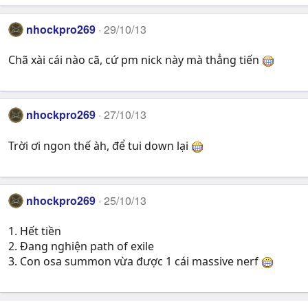
nhockpro269
29/10/13
Chã xài cái nào cã, cứ pm nick này mà thẳng tiến
nhockpro269
27/10/13
Trời ơi ngon thế àh, để tui down lại
nhockpro269
25/10/13
1. Hết tiền
2. Đang nghiện path of exile
3. Con osa summon vừa được 1 cái massive nerf