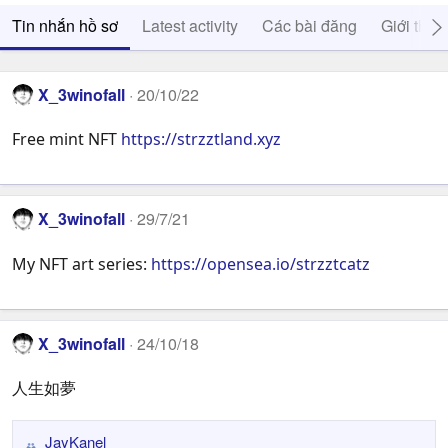
Tin nhắn hồ sơ
Latest activity
Các bài đăng
Giới thiệ
X_3winofall
20/10/22
Free mint NFT
https://strzztland.xyz
X_3winofall
29/7/21
My NFT art series:
https://opensea.io/strzztcatz
X_3winofall
24/10/18
人生如夢
JayKanel