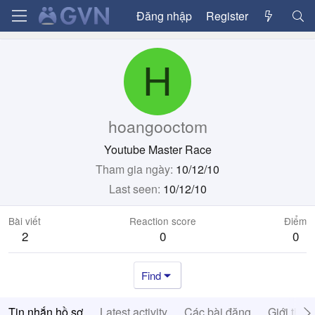
Đăng nhập
Register
H
hoangooctom
Youtube Master Race
Tham gia ngày
10/12/10
Last seen
10/12/10
Bài viết
Reaction score
Điểm
2
0
0
Find
Tin nhắn hồ sơ
Latest activity
Các bài đăng
Giới thiệ