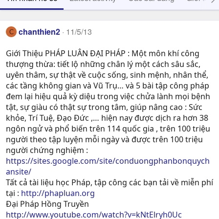
chanthien2
11/5/13
C
Giới Thiệu PHÁP LUÂN ĐẠI PHÁP : Một môn khí công
thượng thừa: tiết lộ những chân lý một cách sâu sắc,
uyên thâm, sự thật về cuộc sống, sinh mệnh, nhân thể,
các tầng không gian và Vũ Trụ… và 5 bài tập công pháp
đem lại hiệu quả kỳ diệu trong việc chửa lành mọi bệnh
tật, sự giàu có thật sự trong tâm, giúp nâng cao : Sức
khỏe, Trí Tuệ, Ðạo Ðức ,… hiện nay được dịch ra hơn 38
ngôn ngử và phổ biến trên 114 quốc gia , trên 100 triệu
người theo tập luyện mỗi ngày và được trên 100 triệu
người chứng nghiệm :
https://sites.google.com/site/conduongphanbonquych
ansite/
Tất cả tài liệu học Pháp, tập công các bạn tải về miễn phí
tại :
http://phapluan.org
Đại Pháp Hồng Truyền
http://www.youtube.com/watch?v=kNtElryh0Uc