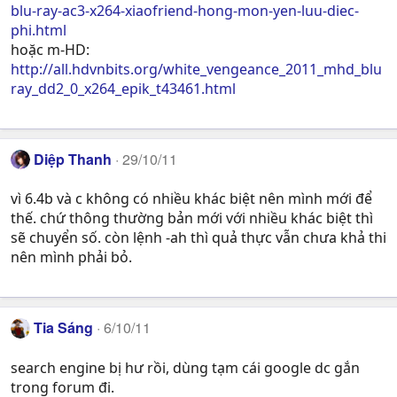
s
blu-ray-ac3-x264-xiaofriend-hong-mon-yen-luu-diec-
:
phi.html
hoặc m-HD:
http://all.hdvnbits.org/white_vengeance_2011_mhd_blu
ray_dd2_0_x264_epik_t43461.html
Diệp Thanh
29/10/11
vì 6.4b và c không có nhiều khác biệt nên mình mới để
thế. chứ thông thường bản mới với nhiều khác biệt thì
sẽ chuyển số. còn lệnh -ah thì quả thực vẫn chưa khả thi
nên mình phải bỏ.
Tia Sáng
6/10/11
search engine bị hư rồi, dùng tạm cái google dc gắn
trong forum đi.