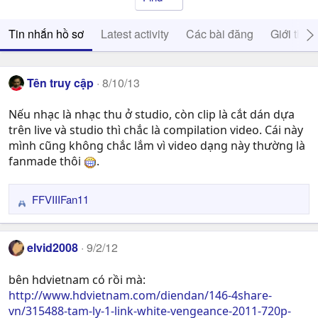
Tin nhắn hồ sơ
Latest activity
Các bài đăng
Giới thiệ
Tên truy cập
8/10/13
Nếu nhạc là nhạc thu ở studio, còn clip là cắt dán dựa
trên live và studio thì chắc là compilation video. Cái này
mình cũng không chắc lắm vì video dạng này thường là
fanmade thôi
.
FFVIIIFan11
R
e
a
elvid2008
9/2/12
c
t
bên hdvietnam có rồi mà:
i
http://www.hdvietnam.com/diendan/146-4share-
o
n
vn/315488-tam-ly-1-link-white-vengeance-2011-720p-