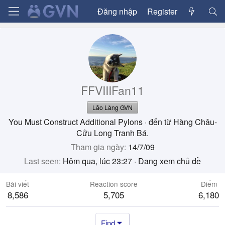
Đăng nhập
Register
FFVIIIFan11
Lão Làng GVN
You Must Construct Additional Pylons
·
đến từ
Hàng Châu-
Cửu Long Tranh Bá.
Tham gia ngày
14/7/09
Last seen
Hôm qua, lúc 23:27
·
Đang xem chủ đề
Bài viết
Reaction score
Điểm
8,586
5,705
6,180
Find