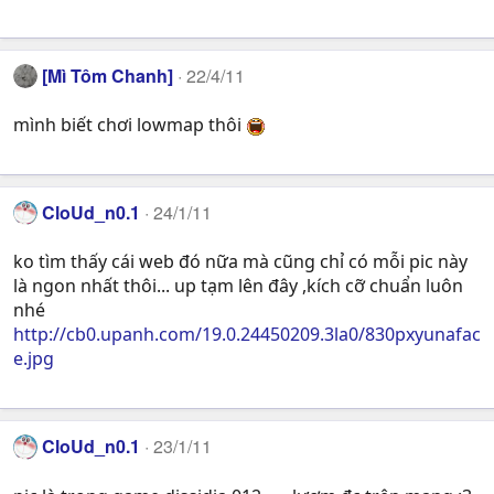
[Mì Tôm Chanh]
22/4/11
mình biết chơi lowmap thôi
CloUd_n0.1
24/1/11
ko tìm thấy cái web đó nữa mà cũng chỉ có mỗi pic này
là ngon nhất thôi... up tạm lên đây ,kích cỡ chuẩn luôn
nhé
http://cb0.upanh.com/19.0.24450209.3la0/830pxyunafac
e.jpg
CloUd_n0.1
23/1/11