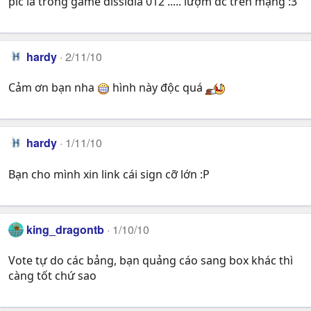
pic là trong game dissidia 012 ..... lượm đc trên mạng :3
hardy
2/11/10
Cảm ơn bạn nha
hình này độc quá
hardy
1/11/10
Bạn cho mình xin link cái sign cỡ lớn :P
king_dragontb
1/10/10
Vote tự do các bảng, bạn quảng cáo sang box khác thì
càng tốt chứ sao