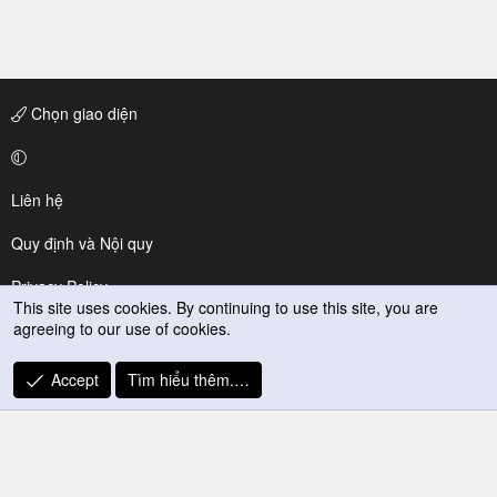
Chọn giao diện
Liên hệ
Quy định và Nội quy
Privacy Policy
This site uses cookies. By continuing to use this site, you are
agreeing to our use of cookies.
Trợ giúp
R
Accept
Tìm hiểu thêm.…
S
S