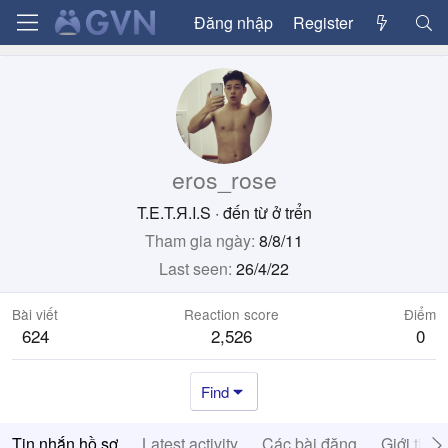
Đăng nhập
Register
eros_rose
T.E.T.Я.I.S
·
đến từ
ở trển
Tham gia ngày
8/8/11
Last seen
26/4/22
Bài viết
Reaction score
Điểm
624
2,526
0
Find
Tin nhắn hồ sơ
Latest activity
Các bài đăng
Giới thiệ