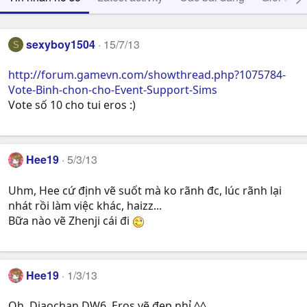
sexyboy1504
15/7/13
S
http://forum.gamevn.com/showthread.php?1075784-
Vote-Binh-chon-cho-Event-Support-Sims
Vote số 10 cho tui eros :)
Hee19
5/3/13
Uhm, Hee cứ định vẽ suốt mà ko rãnh đc, lúc rãnh lại
nhát rồi làm việc khác, haizz...
Bữa nào vẽ Zhenji cái đi
Hee19
1/3/13
Oh, Diaochan DW6, Eros vẽ đẹp nhỉ ^^