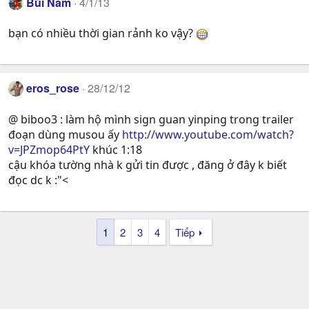
Bùi Nam
4/1/13
bạn có nhiều thời gian rảnh ko vậy?
eros_rose
28/12/12
@ biboo3 : làm hộ mình sign guan yinping trong trailer
đoạn dùng musou ấy
http://www.youtube.com/watch?
v=JPZmop64PtY
khúc 1:18
cậu khóa tường nhà k gửi tin được , đăng ở đây k biết
đọc dc k :"<
1
2
3
4
Tiếp