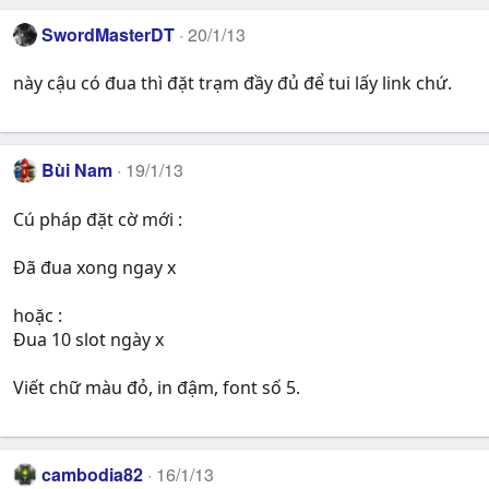
SwordMasterDT
20/1/13
này cậu có đua thì đặt trạm đầy đủ để tui lấy link chứ.
Bùi Nam
19/1/13
Cú pháp đặt cờ mới :
Đã đua xong ngay x
hoặc :
Đua 10 slot ngày x
Viết chữ màu đỏ, in đậm, font số 5.
cambodia82
16/1/13