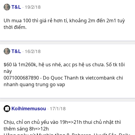
T&L
19/2/18
Uh mua 100 thì giá rẻ hơn tí, khoảng 2m đến 2m1 tuỳ
thời điểm.
T&L
16/2/18
$60 là 1m260k, hệ us nhé, acc ps hệ us chưa. Số tk tôi
này
0071000687890 - Do Quoc Thanh tk vietcombank chi
nhanh quang trung go vap
Koihimemusou
17/1/18
Chịu, chỉ on chủ yếu vào 19h=>21h thui chủ nhật thì
thêm sáng 8h=>12h