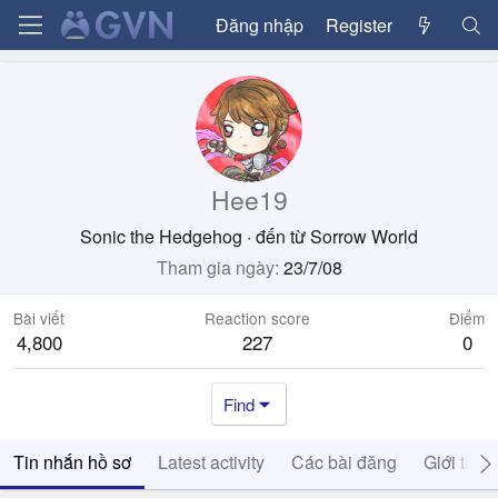
Đăng nhập
Register
Hee19
Sonic the Hedgehog
·
đến từ
Sorrow World
Tham gia ngày
23/7/08
Bài viết
Reaction score
Điểm
4,800
227
0
Find
Tin nhắn hồ sơ
Latest activity
Các bài đăng
Giới thiệ