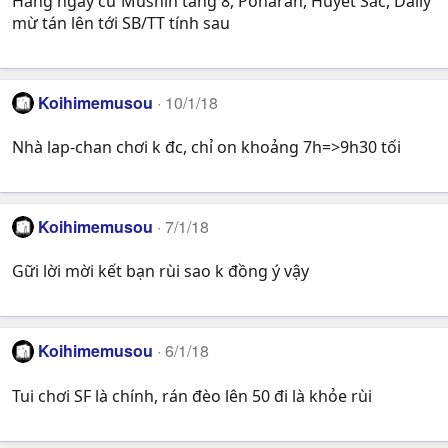
Hằng ngày cứ Mushin tầng 8, Poharan, Huyết Sắc, Daily
mừ tán lên tới SB/TT tính sau
Koihimemusou
10/1/18
Nhà lap-chan chơi k đc, chỉ on khoảng 7h=>9h30 tối
Koihimemusou
7/1/18
Gữi lời mời kết bạn rùi sao k đồng ý vậy
Koihimemusou
6/1/18
Tui chơi SF là chính, rán đèo lên 50 đi là khỏe rùi