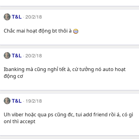
T&L
20/2/18
Chắc mai hoạt động bt thôi à
T&L
20/2/18
Ibanking mà cũng nghỉ tết à, cứ tưởng nó auto hoạt
động cơ
T&L
19/2/18
Uh viber hoặc qua ps cũng đc, tui add friend rồi á, có gì
onl thì accept