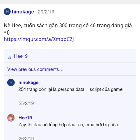
hinokage
20/2/19
H
Nè Hee, cuốn sách gần 300 trang có 46 trang đáng giá
=))
https://imgur.com/a/XmppCZJ
Hee19
R
e
View previous comments…
a
c
hinokage
H
t
254 trang còn lại là persona data + script của game
i
o
25/2/19
n
s
Hee19
:
Zậy thì đâu có tổng hợp đâu, èo, mua hơi bị phí á...
26/2/19