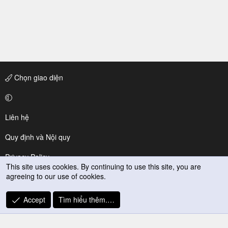
Chọn giao diện
Liên hệ
Quy định và Nội quy
Privacy Policy
This site uses cookies. By continuing to use this site, you are
agreeing to our use of cookies.
Trợ giúp
R
Accept
Tìm hiểu thêm.…
S
S