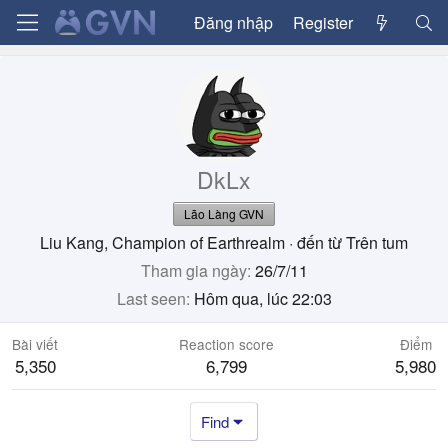
Đăng nhập
Register
DkLx
Lão Làng GVN
Liu Kang, Champion of Earthrealm
·
đến từ
Trên tum
Tham gia ngày
26/7/11
Last seen
Hôm qua, lúc 22:03
Bài viết
Reaction score
Điểm
5,350
6,799
5,980
Find