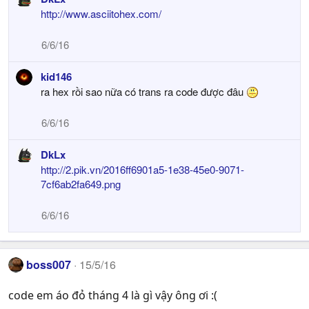
http://www.asciitohex.com/
6/6/16
kid146
ra hex rồi sao nữa có trans ra code được đâu
6/6/16
DkLx
http://2.pik.vn/2016ff6901a5-1e38-45e0-9071-
7cf6ab2fa649.png
6/6/16
boss007
15/5/16
code em áo đỏ tháng 4 là gì vậy ông ơi :(