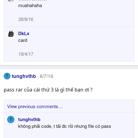
s
muahahaha
:
26/8/16
DkLx
card
19/4/17
tunghvthb
6/7/16
T
pass rar của cái thứ 3 là gì thế bạn ơi ?
View previous comments…
tunghvthb
T
không phải code, t tải đc rồi nhưng file có pass