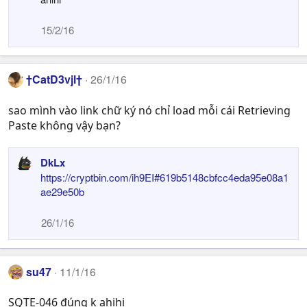
15/2/16
†CatD3vjl†
26/1/16
sao mình vào link chữ ký nó chỉ load mỗi cái Retrieving
Paste không vậy bạn?
DkLx
https://cryptbin.com/ih9EI#619b5148cbfcc4eda95e08a1
ae29e50b
26/1/16
su47
11/1/16
SQTE-046 đúng k ahihi