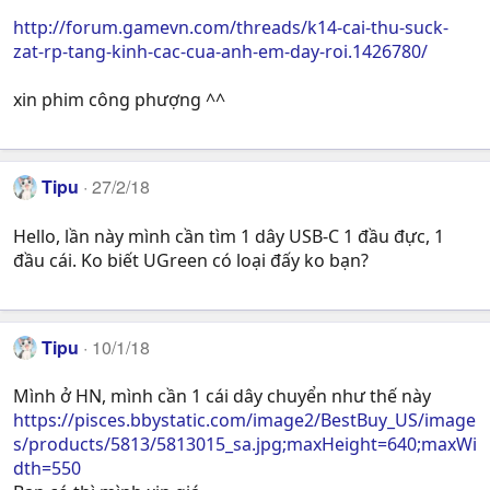
http://forum.gamevn.com/threads/k14-cai-thu-suck-
zat-rp-tang-kinh-cac-cua-anh-em-day-roi.1426780/
xin phim công phượng ^^
Tipu
27/2/18
Hello, lần này mình cần tìm 1 dây USB-C 1 đầu đực, 1
đầu cái. Ko biết UGreen có loại đấy ko bạn?
Tipu
10/1/18
Mình ở HN, mình cần 1 cái dây chuyển như thế này
https://pisces.bbystatic.com/image2/BestBuy_US/image
s/products/5813/5813015_sa.jpg;maxHeight=640;maxWi
dth=550