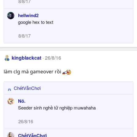
8/8/17
o
n
hellwind2
s
google hex to text
:
8/8/17
kingblackcat
26/8/16
làm clg mà gameover rồi
ChếtVẫnChơi
R
e
Nô.
a
Seeder sinh nghề tử nghiệp muwahaha
c
t
26/8/16
i
o
ChếtVẫnChơi
n