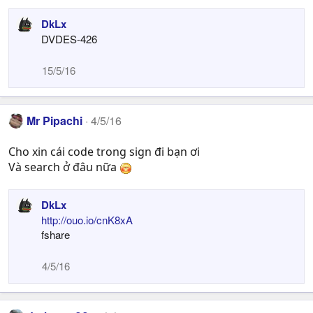
DkLx
DVDES-426
15/5/16
Mr Pipachi
4/5/16
Cho xin cái code trong sign đi bạn ơi
Và search ở đâu nữa
DkLx
http://ouo.io/cnK8xA
fshare
4/5/16