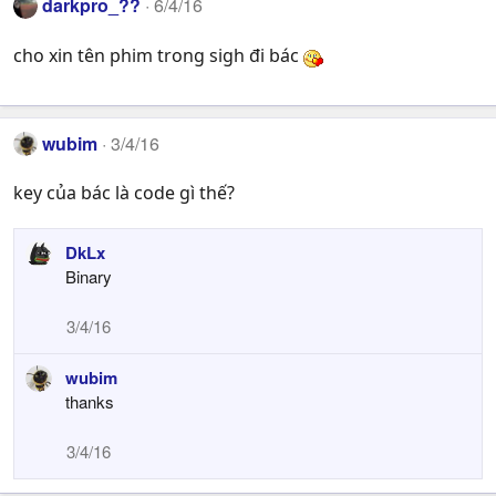
darkpro_??
6/4/16
cho xin tên phim trong sigh đi bác
wubim
3/4/16
key của bác là code gì thế?
DkLx
Binary
3/4/16
wubim
thanks
3/4/16