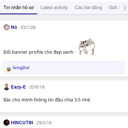
Tin nhắn hồ sơ
Latest activity
Các bài đăng
Giới thiệ
Nô
23/1/26
Đổi banner profile cho đẹp xanh
living2nd
R
e
a
Eazy-E
23/6/18
c
t
Bác cho mình thông tin đầu chia 3.5 nhé.
i
o
n
s
HINCUTIN
29/3/18
: