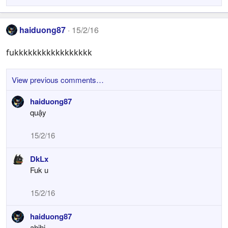
haiduong87
15/2/16
fukkkkkkkkkkkkkkkkk
View previous comments…
haiduong87
quậy
15/2/16
DkLx
Fuk u
15/2/16
haiduong87
ahihi