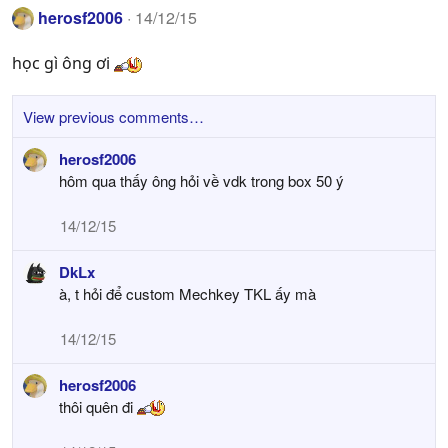
herosf2006
14/12/15
học gì ông ơi
View previous comments…
herosf2006
hôm qua thấy ông hỏi về vdk trong box 50 ý
14/12/15
DkLx
à, t hỏi để custom Mechkey TKL ấy mà
14/12/15
herosf2006
thôi quên đi