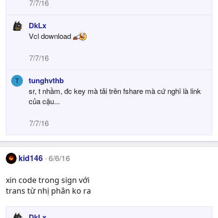
7/7/16
DkLx
Vcl download
7/7/16
tunghvthb
T
sr, t nhầm, đc key mà tải trên fshare mà cứ nghĩ là link
của cậu...
7/7/16
kid146
6/6/16
xin code trong sign với
trans từ nhị phân ko ra
DkLx