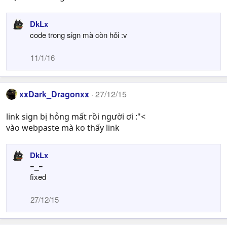
DkLx
code trong sign mà còn hỏi :v
11/1/16
xxDark_Dragonxx
27/12/15
link sign bị hỏng mất rồi người ơi :"<
vào webpaste mà ko thấy link
DkLx
=_=
fixed
27/12/15