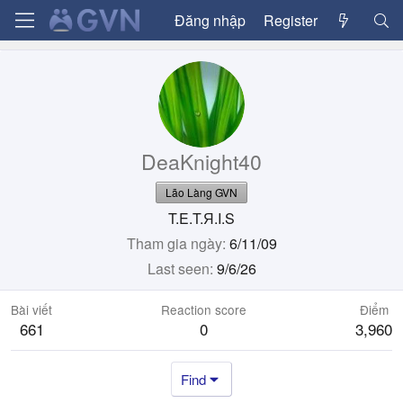
Đăng nhập
Register
DeaKnight40
Lão Làng GVN
T.E.T.Я.I.S
Tham gia ngày
6/11/09
Last seen
9/6/26
Bài viết
Reaction score
Điểm
661
0
3,960
Find