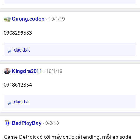
o
n
s
Cuong.codon
:
19/1/19
0908299583
dackbik
R
e
a
Kingdra2011
16/1/19
c
t
0918612354
i
o
n
dackbik
R
s
e
:
a
BadPlayBoy
9/8/18
c
t
Game Detroit có tới mấy chục cái ending, mỗi episode
i