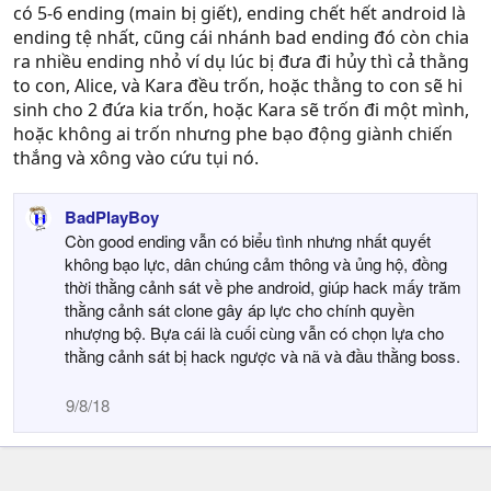
có 5-6 ending (main bị giết), ending chết hết android là
o
n
ending tệ nhất, cũng cái nhánh bad ending đó còn chia
s
ra nhiều ending nhỏ ví dụ lúc bị đưa đi hủy thì cả thằng
:
to con, Alice, và Kara đều trốn, hoặc thằng to con sẽ hi
sinh cho 2 đứa kia trốn, hoặc Kara sẽ trốn đi một mình,
hoặc không ai trốn nhưng phe bạo động giành chiến
thắng và xông vào cứu tụi nó.
BadPlayBoy
Còn good ending vẫn có biểu tình nhưng nhất quyết
không bạo lực, dân chúng cảm thông và ủng hộ, đồng
thời thằng cảnh sát về phe android, giúp hack mấy trăm
thằng cảnh sát clone gây áp lực cho chính quyền
nhượng bộ. Bựa cái là cuối cùng vẫn có chọn lựa cho
thằng cảnh sát bị hack ngược và nã và đầu thằng boss.
9/8/18