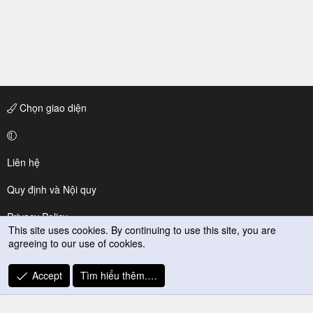
Chọn giao diện
Liên hệ
Quy định và Nội quy
Privacy Policy
This site uses cookies. By continuing to use this site, you are
agreeing to our use of cookies.
Trợ giúp
R
Accept
Tìm hiểu thêm.…
S
S