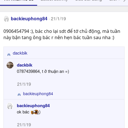
backieuphong84
21/1/19
0906454794 :), bác cho lại sdt để tớ chủ động, mà tuần
này bận tang ông bác r nên hẹn bác tuần sau nha :)
dackbik
R
e
dackbik
a
0787439864, t ở thuận an =)
c
t
21/1/19
i
o
backieuphong84
R
n
e
s
backieuphong84
a
:
ok bác
)
c
t
i
21/1/19