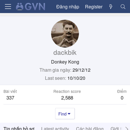
Đăng nhập
Register
dackbik
Donkey Kong
Tham gia ngày
29/12/12
Last seen
10/10/20
Bài viết
Reaction score
Điểm
337
2,588
0
Find
Tin nhắn hồ sơ
Latest activity
Các bài đăng
Giới thiệ