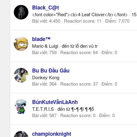
Black_C@t
<font color="Red"><b>4 Leaf Clover</b></font>
·
1
Bài viết
4,450
Reaction score
11
Điểm
7,070
blade™
Mario & Luigi
·
đến từ
lỗ đen vũ tr
Bài viết
759
Reaction score
64
Điểm
0
Bu Bu Đầu Gấu
Donkey Kong
Bài viết
364
Reaction score
37
Điểm
0
BúnKuteVẫnLàAnh
T.E.T.Я.I.S
·
đến từ
¶»¶-¶î ¶-¶ỗ
Bài viết
587
Reaction score
0
Điểm
0
championknight