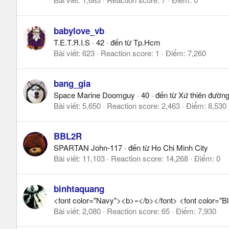
babylove_vb
T.E.T.Я.I.S
·
42
·
đến từ
Tp.Hcm
Bài viết
623
Reaction score
1
Điểm
7,260
bang_gia
Space Marine Doomguy
·
40
·
đến từ
Xứ thiên đườn
Bài viết
5,650
Reaction score
2,463
Điểm
8,530
BBL2R
SPARTAN John-117
·
đến từ
Ho Chi Minh City
Bài viết
11,103
Reaction score
14,268
Điểm
0
binhtaquang
<font color="Navy"><b>»</b></font> <font color="Bl
Bài viết
2,080
Reaction score
65
Điểm
7,930