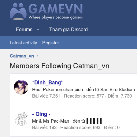
Forums
Tham gia Discord
Latest activity
Register
Catman_vn
Members Following Catman_vn
*Dinh_Bang*
Red, Pokémon champion
·
đến từ
San Siro Stadium
Bài viết
7,361
Reaction score
577
Điểm
7,730
- Qing -
Mr & Ms Pac-Man
·
đến từ
▌▌▌▌▌
Bài viết
193
Reaction score
693
Điểm
0