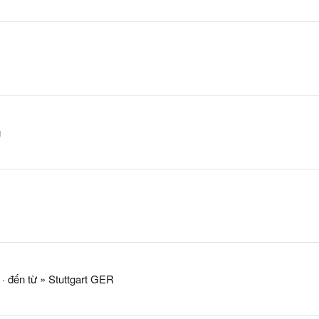
g
·
đến từ
» Stuttgart GER