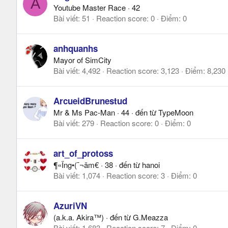
A
Youtube Master Race
·
42
Bài viết
51
Reaction score
0
Điểm
0
anhquanhs
Mayor of SimCity
Bài viết
4,492
Reaction score
3,123
Điểm
8,230
ArcueidBrunestud
Mr & Ms Pac-Man
·
44
·
đến từ
TypeMoon
Bài viết
279
Reaction score
0
Điểm
0
art_of_protoss
¶«Ïng•(¯¬äm€
·
38
·
đến từ
hanoi
Bài viết
1,074
Reaction score
3
Điểm
0
AzuriVN
(a.k.a. Akira™)
·
đến từ
G.Meazza
Bài viết
1,683
Reaction score
7
Điểm
0