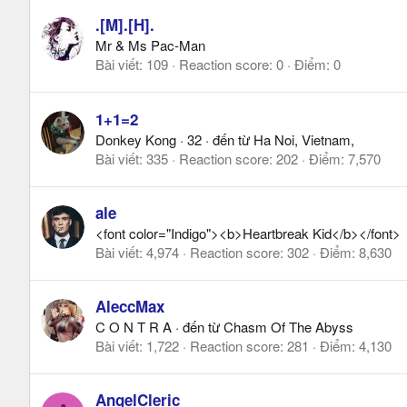
.[M].[H].
Mr & Ms Pac-Man
Bài viết
109
Reaction score
0
Điểm
0
1+1=2
Donkey Kong
·
32
·
đến từ
Ha Noi, Vietnam,
Bài viết
335
Reaction score
202
Điểm
7,570
ale
<font color="Indigo"><b>Heartbreak Kid</b></font>
Bài viết
4,974
Reaction score
302
Điểm
8,630
AleccMax
C O N T R A
·
đến từ
Chasm Of The Abyss
Bài viết
1,722
Reaction score
281
Điểm
4,130
AngelCleric