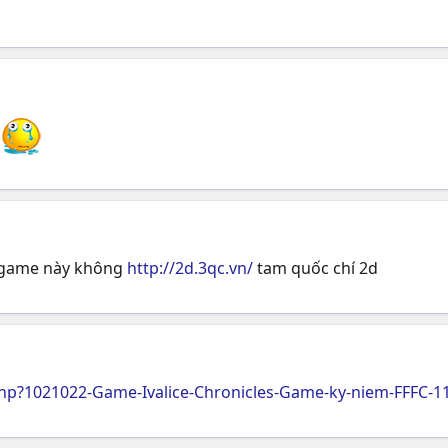
n
a game này không
http://2d.3qc.vn/
tam quốc chí 2d
p?1021022-Game-Ivalice-Chronicles-Game-ky-niem-FFFC-1