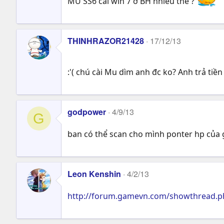
MU SS6 cài win 7 ở BH nhiêu thế ?
THINHRAZOR21428
17/12/13
:'( chú cài Mu dìm anh đc ko? Anh trả tiề
godpower
4/9/13
G
ban có thể scan cho mình ponter hp củ
Leon Kenshin
4/2/13
http://forum.gamevn.com/showthread.ph