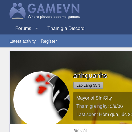
Forums
Tham gia Discord
Latest activity
Register
anhquanhs
Lão Làng GVN
Mayor of SimCity
Tham gia ngày
3/8/06
Last seen
Hôm qua, lúc 2
Bài viết