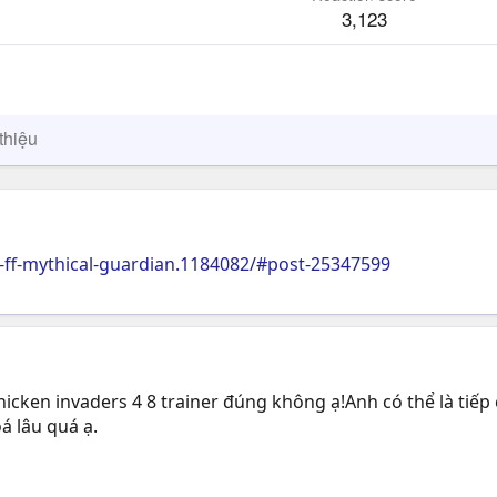
3,123
thiệu
ff-mythical-guardian.1184082/#post-25347599
hicken invaders 4 8 trainer đúng không ạ!Anh có thể là tiế
á lâu quá ạ.