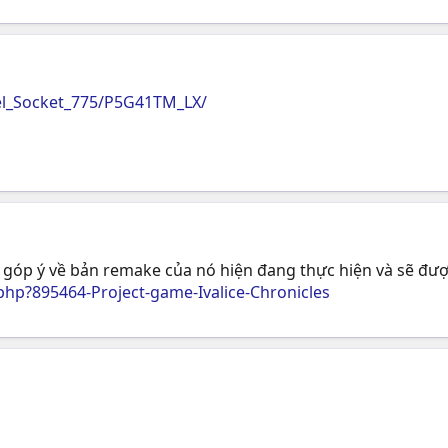
el_Socket_775/P5G41TM_LX/
xin góp ý về bản remake của nó hiện đang thực hiện và sẽ đ
hp?895464-Project-game-Ivalice-Chronicles