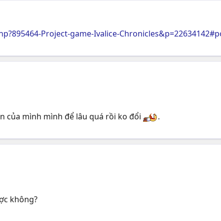
p?895464-Project-game-Ivalice-Chronicles&p=22634142#p
gn của mình mình để lâu quá rồi ko đổi
.
ược không?