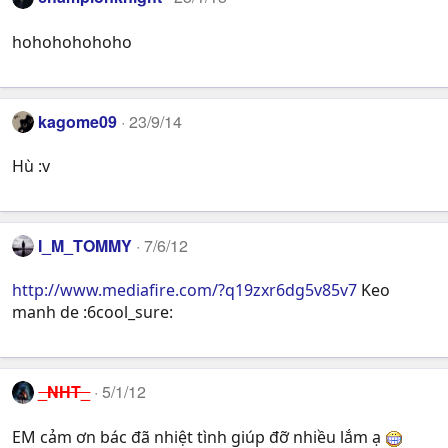
hohohohohoho
kagome09
23/9/14
Hù :v
I_M_TOMMY
7/6/12
http://www.mediafire.com/?q19zxr6dg5v85v7
Keo
manh de :6cool_sure:
_NHT_
5/1/12
EM cảm ơn bác đã nhiệt tình giúp đỡ nhiều lắm ạ