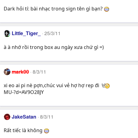
Dark hỏi tí: bài nhạc trong sign tên gì bạn?
Little_Tiger_
25/3/11
à à nhớ rồi trong box au ngày xưa chứ gì =)
mark00
8/3/11
xi eo ai pi nè pợn,chúc vui vẻ hợ hợ rep đi
MU-?d=AV9O28JY
JakeSatan
8/3/11
Rất tiếc là không