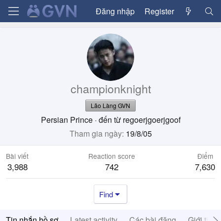
Đăng nhập
Register
championknight
Lão Làng GVN
Persian Prince
·
đến từ
regoerjgoerjgoof
Tham gia ngày
19/8/05
Bài viết
Reaction score
Điểm
3,988
742
7,630
Find
Tin nhắn hồ sơ
Latest activity
Các bài đăng
Giới thiệ