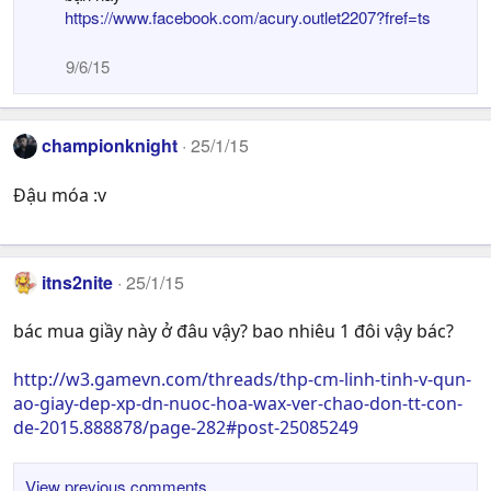
https://www.facebook.com/acury.outlet2207?fref=ts
9/6/15
championknight
25/1/15
Đậu móa :v
itns2nite
25/1/15
bác mua giầy này ở đâu vậy? bao nhiêu 1 đôi vậy bác?
http://w3.gamevn.com/threads/thp-cm-linh-tinh-v-qun-
ao-giay-dep-xp-dn-nuoc-hoa-wax-ver-chao-don-tt-con-
de-2015.888878/page-282#post-25085249
View previous comments…