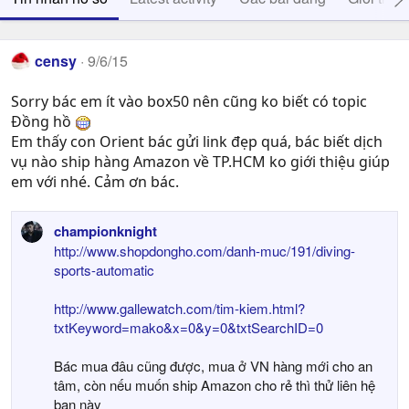
censy
9/6/15
Sorry bác em ít vào box50 nên cũng ko biết có topic
Đồng hồ
Em thấy con Orient bác gửi link đẹp quá, bác biết dịch
vụ nào ship hàng Amazon về TP.HCM ko giới thiệu giúp
em với nhé. Cảm ơn bác.
championknight
http://www.shopdongho.com/danh-muc/191/diving-
sports-automatic
http://www.gallewatch.com/tim-kiem.html?
txtKeyword=mako&x=0&y=0&txtSearchID=0
Bác mua đâu cũng được, mua ở VN hàng mới cho an
tâm, còn nếu muốn ship Amazon cho rẻ thì thử liên hệ
bạn này