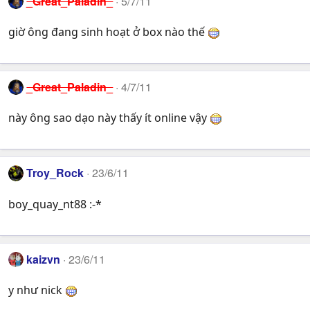
_Great_Paladin_
5/7/11
giờ ông đang sinh hoạt ở box nào thế
_Great_Paladin_
4/7/11
này ông sao dạo này thấy ít online vậy
Troy_Rock
23/6/11
boy_quay_nt88 :-*
kaizvn
23/6/11
y như nick