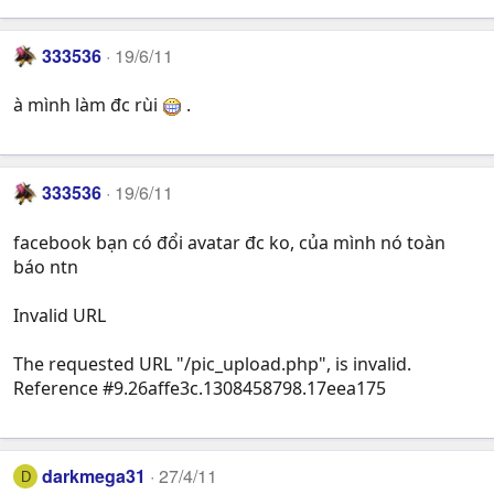
333536
19/6/11
à mình làm đc rùi
.
333536
19/6/11
facebook bạn có đổi avatar đc ko, của mình nó toàn
báo ntn
Invalid URL
The requested URL "/pic_upload.php", is invalid.
Reference #9.26affe3c.1308458798.17eea175
darkmega31
27/4/11
D