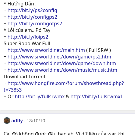
* Hướng Dẫn :
+
http://bit.ly/ps2config
+
http://bit.ly/configps2
+
http://bit.ly/configofps2
* Lỗi của em...Pó Tay
+
http://bit.ly/loips2
Super Robo War Full
+
http://www.srworld.net/main.htm
( Full SRW )
+
http://www.srworld.net/down/game/ps2.htm
+
http://www.srworld.net/down/game/down.htm
+
http://www.srworld.net/down/music/music.htm
Download Torrent
+
http://www.hongfire.com/forum/showthread.php?
t=73853
+ Or
http://bit.ly/fullsrwmx
&
http://bit.ly/fullsrwmx1
adfty
13/10/10
Cái đó không được đâu bạn ah. Vì dữ liệu của war khi