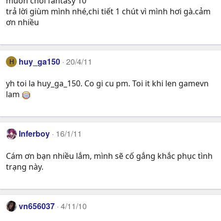
muốn chơi fantasy 10
trả lời giùm mình nhé,chi tiết 1 chút vì mình hơi gà.cảm
ơn nhiều
huy_ga150
20/4/11
H
yh toi la huy_ga_150. Co gi cu pm. Toi it khi len gamevn
lam
Inferboy
16/1/11
Cám ơn bạn nhiều lắm, mình sẽ cố gắng khắc phục tình
trạng này.
vn656037
4/11/10