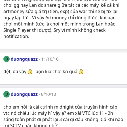
chơi gg hay Lan đc share giữa tất cả các máy, kể cả khi
artmoney sửa giá trị (tiền, exp) của war thì sẽ bị fix lại
ngay lập tức. Vì vậy Artmoney chỉ dùng được khi bạn
chơi một mình (tức là chơi một mình trong Lan hoặc
Single Player thì được). Sry vì mình không check
notification.
duongquazz
11/10/10
D
đệt, đã vậy
bọn kia chơi kn quá
duongquazz
8/10/10
D
cho em hỏi là cái ctrình midnight của truyền hình cáp
vtc nó chiếu lúc mấy h` vậy ạ? em xài VTC lúc 11 - 2h
sáng toàn phát đi phát lại 3 cái gì đâu không! Có khi nào
tụi SCTV chặn không nhỉ?