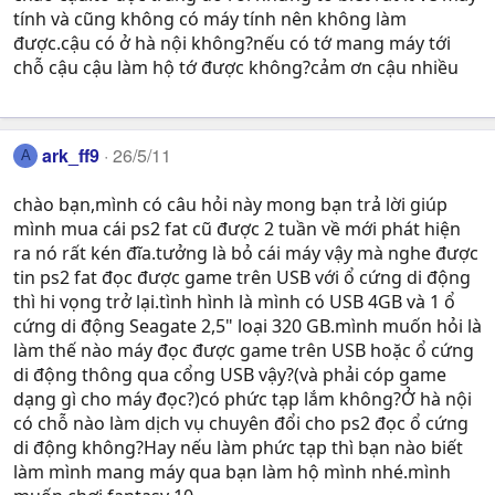
tính và cũng không có máy tính nên không làm
được.cậu có ở hà nội không?nếu có tớ mang máy tới
chỗ cậu cậu làm hộ tớ được không?cảm ơn cậu nhiều
ark_ff9
26/5/11
A
chào bạn,mình có câu hỏi này mong bạn trả lời giúp
mình mua cái ps2 fat cũ được 2 tuần về mới phát hiện
ra nó rất kén đĩa.tưởng là bỏ cái máy vậy mà nghe được
tin ps2 fat đọc được game trên USB với ổ cứng di động
thì hi vọng trở lại.tình hình là mình có USB 4GB và 1 ổ
cứng di động Seagate 2,5" loại 320 GB.mình muốn hỏi là
làm thế nào máy đọc được game trên USB hoặc ổ cứng
di động thông qua cổng USB vậy?(và phải cóp game
dạng gì cho máy đọc?)có phức tạp lắm không?Ở hà nội
có chỗ nào làm dịch vụ chuyên đổi cho ps2 đọc ổ cứng
di động không?Hay nếu làm phức tạp thì bạn nào biết
làm mình mang máy qua bạn làm hộ mình nhé.mình