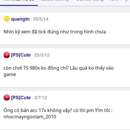
quangtn
30/5/14
Nhìn kỹ xem đã tick đúng như trong hình chưa
[PS[Cute
25/3/13
còn chơi TS 980x ko đồng chí? Lâu quá ko thấy vào
game
[PS[Cute
3/7/12
Ông có bán acc 17x không vậy? có thì pm Y!m tôi :
nhocmayngonlam_2010