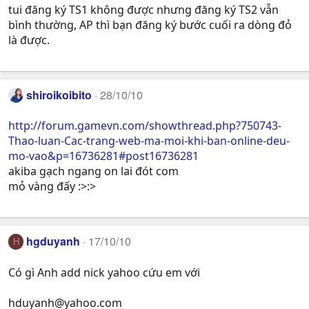
tui đăng ký TS1 không được nhưng đăng ký TS2 vẫn
bình thường, AP thì bạn đăng ký bước cuối ra dòng đỏ
là được.
shiroikoibito
28/10/10
http://forum.gamevn.com/showthread.php?750743-
Thao-luan-Cac-trang-web-ma-moi-khi-ban-online-deu-
mo-vao&p=16736281#post16736281
akiba gạch ngang on lai đót com
mỏ vàng đấy :>:>
hgduyanh
17/10/10
H
Có gì Anh add nick yahoo cứu em với
hduyanh@yahoo.com