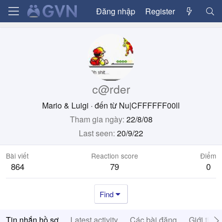
Đăng nhập
Register
c@rder
Mario & Luigi
·
đến từ
Nu|CFFFFFF00ll
Tham gia ngày
22/8/08
Last seen
20/9/22
Bài viết
Reaction score
Điểm
864
79
0
Find
Tin nhắn hồ sơ
Latest activity
Các bài đăng
Giới thiệ