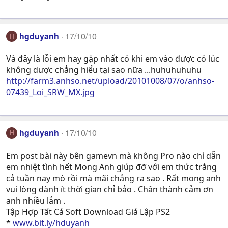
hgduyanh
17/10/10
H
Và đây là lỗi em hay gặp nhất có khi em vào được có lúc
không dược chẳng hiểu tại sao nữa ...huhuhuhuhu
http://farm3.anhso.net/upload/20101008/07/o/anhso-
07439_Loi_SRW_MX.jpg
hgduyanh
17/10/10
H
Em post bài này bên gamevn mà không Pro nào chỉ dẫn
em nhiệt tình hết Mong Anh giúp đỡ với em thức trắng
cả tuần nay mò rồi mà mãi chẳng ra sao . Rất mong anh
vui lòng dành ít thời gian chỉ bảo . Chân thành cảm ơn
anh nhiều lắm .
Tập Hợp Tất Cả Soft Download Giả Lập PS2
*
www.bit.ly/hduyanh