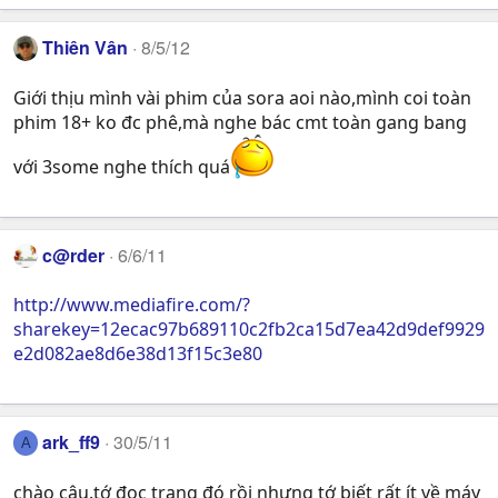
Thiên Vân
8/5/12
Giới thịu mình vài phim của sora aoi nào,mình coi toàn
phim 18+ ko đc phê,mà nghe bác cmt toàn gang bang
với 3some nghe thích quá
c@rder
6/6/11
http://www.mediafire.com/?
sharekey=12ecac97b689110c2fb2ca15d7ea42d9def9929
e2d082ae8d6e38d13f15c3e80
ark_ff9
30/5/11
A
chào cậu.tớ đọc trang đó rồi nhưng tớ biết rất ít về máy