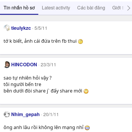
Tin nhắn hồ sơ
Latest activity
Các bài đăng
Giới thiệ
tieulykzc
5/5/11
tớ k biết, ảnh cái đứa trên fb thui
HINCODON
23/3/11
sao tự nhiên hỏi vậy ?
tôi người bến tre
bên dưới đòi share j` đấy share mới
Nhim_gepah
20/1/11
ông anh lâu rồi không lên mạng nhỉ