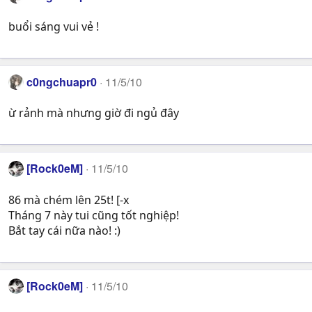
buổi sáng vui vẻ !
c0ngchuapr0
11/5/10
ừ rảnh mà nhưng giờ đi ngủ đây
[Rock0eM]
11/5/10
86 mà chém lên 25t! [-x
Tháng 7 này tui cũng tốt nghiệp!
Bắt tay cái nữa nào! :)
[Rock0eM]
11/5/10