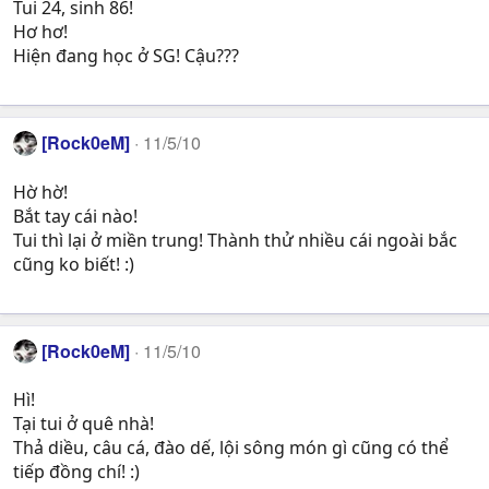
Tui 24, sinh 86!
Hơ hơ!
Hiện đang học ở SG! Cậu???
[Rock0eM]
11/5/10
Hờ hờ!
Bắt tay cái nào!
Tui thì lại ở miền trung! Thành thử nhiều cái ngoài bắc
cũng ko biết! :)
[Rock0eM]
11/5/10
Hì!
Tại tui ở quê nhà!
Thả diều, câu cá, đào dế, lội sông món gì cũng có thể
tiếp đồng chí! :)