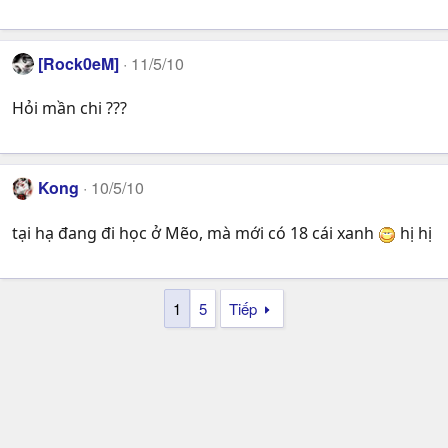
[Rock0eM]
11/5/10
Hỏi mần chi ???
Kong
10/5/10
tại hạ đang đi học ở Mẽo, mà mới có 18 cái xanh
hị hị
1
5
Tiếp