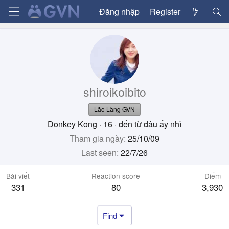
Đăng nhập
Register
shiroikoibito
Lão Làng GVN
Donkey Kong
·
16
·
đến từ
đâu ấy nhỉ
Tham gia ngày
25/10/09
Last seen
22/7/26
Bài viết
Reaction score
Điểm
331
80
3,930
Find