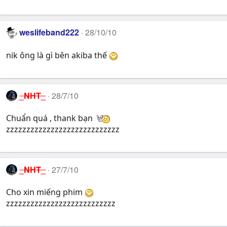
weslifeband222
28/10/10
nik ông là gì bên akiba thế
_NHT_
28/7/10
Chuẩn quá , thank bạn
zzzzzzzzzzzzzzzzzzzzzzzzzzzz
_NHT_
27/7/10
Cho xin miếng phim
zzzzzzzzzzzzzzzzzzzzzzzzzzz