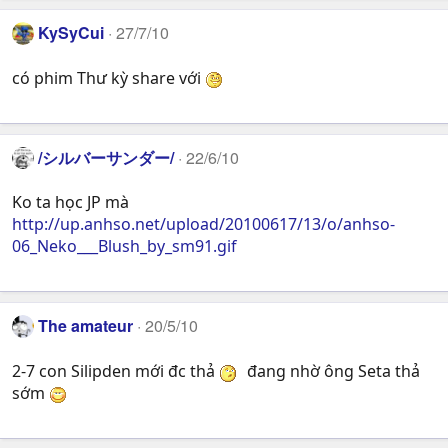
KySyCui
27/7/10
có phim Thư kỳ share với
/シルバーサンダー/
22/6/10
Ko ta học JP mà
http://up.anhso.net/upload/20100617/13/o/anhso-
06_Neko___Blush_by_sm91.gif
The amateur
20/5/10
2-7 con Silipden mới đc thả
đang nhờ ông Seta thả
sớm