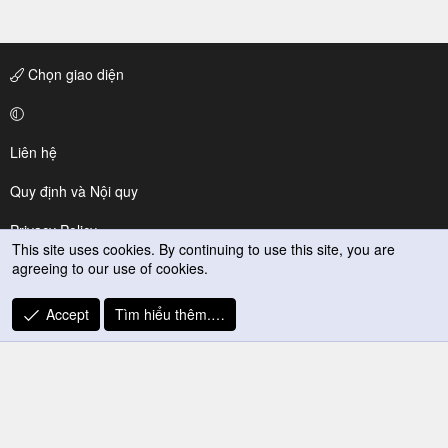
Chọn giao diện
Liên hệ
Quy định và Nội quy
Privacy Policy
This site uses cookies. By continuing to use this site, you are
agreeing to our use of cookies.
Trợ giúp
R
Accept
Tìm hiểu thêm.…
S
S