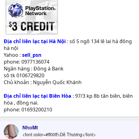
Địa chỉ liên lạc tại Hà Nội
: số 5 ngõ 134 lê lai hà đông
hà nội
Yahoo :
sell_psn
phone: 0977136074
Ngân hàng : Đông á Bank
sô tk 0106729820
Chủ khoản : Nguyễn Quốc Khánh
Địa chỉ liên lạc tại Biên Hòa
: 97/3 kp 8b tân biên, biên
hòa , đồng nai.
phone: 01693200210
NhoMt
<font color=#ff00ff>Dễ Thương</font>