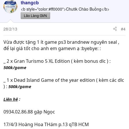
thangcb
<b style="color:#ff0000">Chutik Chào Buồng</b>
Lão Làng GVN
28/2/13
#4
Vừa được tặng 1 ít game ps3 brandnew nguyên seal ,
để lại giá tốt cho anh em gamevn ạ :byebye: :
_ 2 x Gran Turismo 5 XL Edition ( kèm bonus dlc ) :
500k/game
_ 1 x Dead Island Game of the year edition ( kèm các dlc
) :
500k/game
Liên hệ
:
0934.02.86.88 gặp Ngọc
17/4/3 Hoàng Hoa THám p.13 qTB HCM