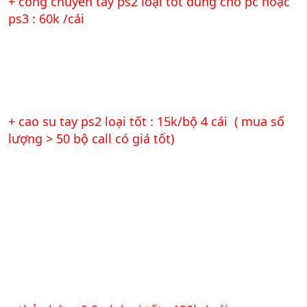
+ cổng chuyển tay ps2 loại tốt dùng cho pc hoặc
ps3 : 60k /cái
+ cao su tay ps2 loại tốt : 15k/bộ 4 cái ( mua số
lượng > 50 bộ call có giá tốt)