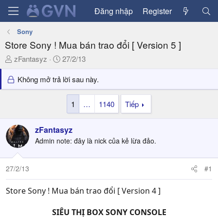
Đăng nhập
Register
Sony
Store Sony ! Mua bán trao đổi [ Version 5 ]
T
N
zFantasyz
27/2/13
h
g
r
à
Không mở trả lời sau này.
e
y
a
g
1
…
1140
Tiếp
d
ử
s
i
zFantasyz
t
a
Admin note: đây là nick của kẻ lừa đảo.
r
t
27/2/13
#1
e
r
Store Sony ! Mua bán trao đổi [ Version 4 ]
SIÊU THỊ BOX SONY CONSOLE