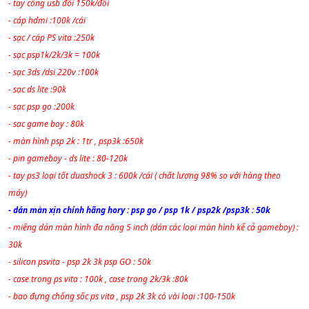
- tay cổng usb đôi 150k/đôi
- cáp hdmi :100k /cái
- sạc / cáp PS vita :250k
- sạc psp1k/2k/3k = 100k
- sạc 3ds /dsi 220v :100k
- sạc ds lite :90k
- sạc psp go :200k
- sạc game boy : 80k
- màn hình psp 2k : 1tr , psp3k :650k
- pin gameboy - ds lite : 80-120k
- tay ps3 loại tốt duashock 3 : 600k /cái ( chất lượng 98% so với hàng theo
máy)
- dán màn xịn chính hãng hory : psp go / psp 1k / psp2k /psp3k : 50k
- miếng dán màn hình đa năng 5 inch (dán các loại màn hình kể cả gameboy) :
30k
- silicon psvita - psp 2k 3k psp GO : 50k
- case trong ps vita : 100k , case trong 2k/3k :80k
- bao đựng chống sốc ps vita , psp 2k 3k có vài loại :100-150k