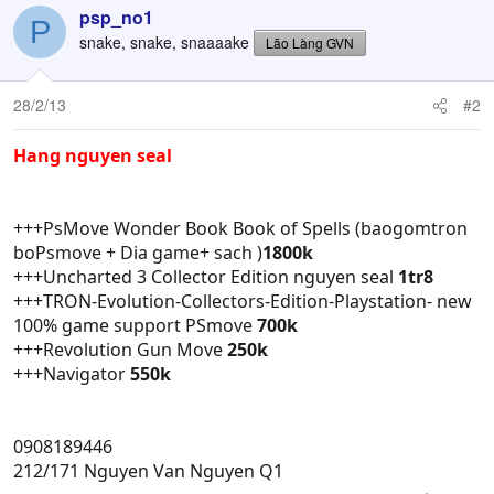
psp_no1
P
snake, snake, snaaaake
Lão Làng GVN
28/2/13
#2
Hang nguyen seal
+++PsMove Wonder Book Book of Spells (baogomtron
boPsmove + Dia game+ sach )
1800k
+++Uncharted 3 Collector Edition nguyen seal
1tr8
+++TRON-Evolution-Collectors-Edition-Playstation- new
100% game support PSmove
700k
+++Revolution Gun Move
250k
+++Navigator
550k
0908189446
212/171 Nguyen Van Nguyen Q1