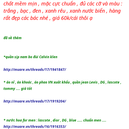
chất mềm mịn , mặc cực chuẩn , đủ các cỡ và màu :
trắng , bạc , đen , xanh rêu , xanh nước biển , hàng
rất đẹp các bác nhé , giá 60k/cái thôi ạ
đã về thêm
*quần sịp nam bo đùi Calvin klen
http://muare.vn/threads/17/1941847/
* áo nỉ , áo khoác , áo phao VN xuất khẩu , quần jean Levis , DG , lascote ,
tommy ..... giá tốt
http://muare.vn/threads/17/1919204/
* nước hoa for men : lascote , dior , DG , blue ...... chuẩn men .....
http://muare.vn/threads/16/1916353/