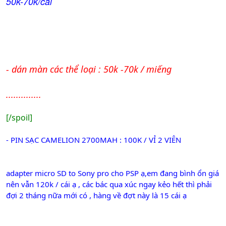
50k-70k/cái
- dán màn các thể loại : 50k -70k / miếng
..............
[/spoil]
- PIN SẠC CAMELION 2700MAH : 100K / VỈ 2 VIÊN
adapter micro SD to Sony pro cho PSP ạ,em đang bình ổn giá
nên vẫn 120k / cái ạ , các bác qua xúc ngay kẻo hết thì phải
đợi 2 tháng nữa mới có , hàng về đợt này là 15 cái ạ