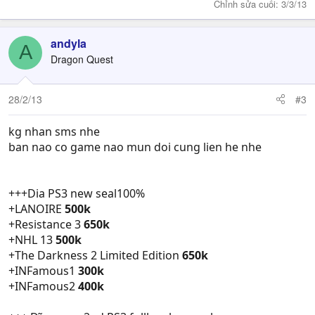
Chỉnh sửa cuối:
3/3/13
andyla
A
Dragon Quest
28/2/13
#3
kg nhan sms nhe
ban nao co game nao mun doi cung lien he nhe
+++Dia PS3 new seal100%
+LANOIRE
500k
+Resistance 3
650k
+NHL 13
500k
+The Darkness 2 Limited Edition
650k
+INFamous1
300k
+INFamous2
400k