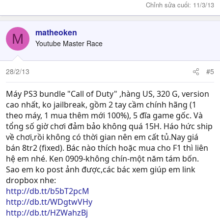
Chỉnh sửa cuối:
11/3/13
matheoken
M
Youtube Master Race
28/2/13
#5
Máy PS3 bundle "Call of Duty" ,hàng US, 320 G, version
cao nhất, ko jailbreak, gồm 2 tay cầm chính hãng (1
theo máy, 1 mua thêm mới 100%), 5 đĩa game gốc. Và
tổng số giờ chơi đảm bảo không quá 15H. Háo hức ship
về chơi,rồi không có thời gian nên em cất tủ.Nay giá
bán 8tr2 (fixed). Bác nào thích hoặc mua cho F1 thì liên
hệ em nhé. Ken 0909-không chín-một năm tám bốn.
Sao em ko post ảnh được,các bác xem giúp em link
dropbox nhe:
http://db.tt/b5bT2pcM
http://db.tt/WDgtwVHy
http://db.tt/HZWahzBj