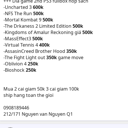
+++ Dĩa game 2nd PS3 fullbox hop sach
-Uncharted 3
600k
-NFS The Run
500k
-Mortal Kombat 9
500k
-The Drkaness 2 Limited Edition
500k
-Kingdoms of Amalur Reckoning giá
500k
-MassEffect3
500k
-Virtual Tennis 4
400k
-AssasinCreed Brother Hood
350k
-The Fight Light out
350k
game move
-Oblivion 4
250k
-Bioshock
250k
Mua 2 cai giam 50k 3 cai giam 100k
ship hang toan the gioi
0908189446
212/171 Nguyen van Nguyen Q1