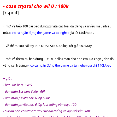
- case crystal cho wii U : 180k
[/spoil]
+ mới về tiếp 100 cái bao đựng ps vita các loại đa dạng và nhiều màu nhiều
mẫu
( có cả ngăn đựng thẻ game và tai nghe)
giá từ 140k/bao .
+ về thêm 100 cái tay PS2 DUAL SHOCKh loại tốt giá 180k/tay
+ mới về thêm 50 bao đựng 3DS XL nhiều màu cho anh em lựa chọn ( đen đỏ
vàng xanh trắng)
( có cả ngăn đựng thẻ game và tai nghe) giá chỉ 140k/bao
+ giá :
- bao 3ds hori : 140k
- dán màn 3ds hori 6 lớp : 60k
- dán màn ps vita hori 6 lớp : 60k
- dán màn ps vita hori 6 lớp loại chống vân tay : 120
- Silicon hori PS vita cực dày cực dai chống va đập tốt lắm :60k