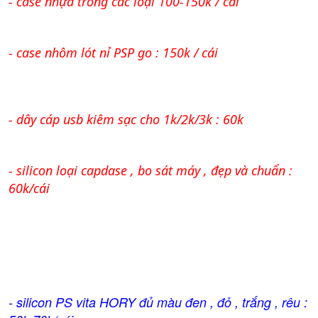
- case nhựa trong các loại 100-150k / cái
- case nhôm lót nỉ PSP go : 150k / cái
- dây cáp usb kiêm sạc cho 1k/2k/3k : 60k
- silicon loại capdase , bo sát máy , đẹp và chuẩn :
60k/cái
- silicon PS vita HORY đủ màu đen , đỏ , trắng , rêu :