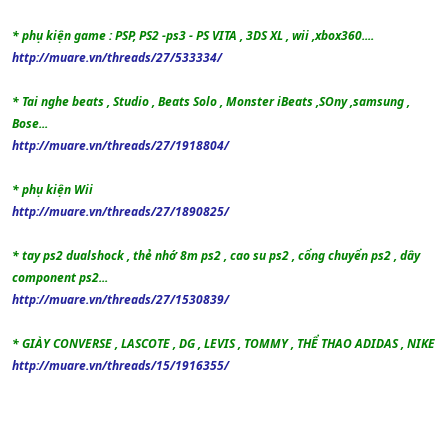
* phụ kiện game : PSP, PS2 -ps3 - PS VITA , 3DS XL , wii ,xbox360....
http://muare.vn/threads/27/533334/
* Tai nghe beats , Studio , Beats Solo , Monster iBeats ,SOny ,samsung ,
Bose...
http://muare.vn/threads/27/1918804/
* phụ kiện Wii
http://muare.vn/threads/27/1890825/
* tay ps2 dualshock , thẻ nhớ 8m ps2 , cao su ps2 , cổng chuyển ps2 , dây
component ps2...
http://muare.vn/threads/27/1530839/
* GIÀY CONVERSE , LASCOTE , DG , LEVIS , TOMMY , THỂ THAO ADIDAS , NIKE
http://muare.vn/threads/15/1916355/