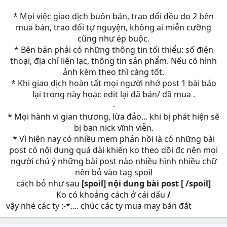
* Mọi việc giao dịch buôn bán, trao đổi đều do 2 bên
mua bán, trao đổi tự nguyện, không ai miễn cưỡng
cũng như ép buộc.
* Bên bán phải có những thông tin tối thiểu: số điện
thoại, địa chỉ liên lạc, thông tin sản phẩm. Nếu có hình
ảnh kèm theo thì càng tốt.
* Khi giao dịch hoàn tất mọi người nhớ post 1 bài báo
lại trong này hoặc edit lại đã bán/ đã mua .
-
* Mọi hành vi gian thương, lừa đảo... khi bị phát hiện sẽ
bị ban nick vĩnh viễn.
* Vì hiện nay có nhiều mem phản hồi là có những bài
post có nội dung quá dài khiến ko theo dõi đc nên mọi
người chú ý những bài post nào nhiều hình nhiều chữ
nên bỏ vào tag spoil
cách bỏ như sau
[spoil] nội dung bài post [ /spoil]
Ko có khoảng cách ở cái dấu
/
vậy nhé các ty :-*.... chúc các ty mua may bán đắt