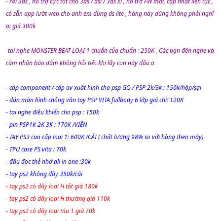
- r4i 3ds , hỗ trợ cực tốt cho 3ds / dsi / 3ds xl , hỗ trợ FW mới, cập nhật liên tục ,
có sẵn app lướt web cho anh em dùng ds lite , hàng này dùng không phải nghĩ
ạ: giá 300k
-tai nghe MONSTER BEAT LOẠI 1 chuẩn của chuẩn : 250K , Các bạn đến nghe và
cảm nhận bảo đảm không hối tiếc khi lấy con này đâu ạ
- cáp component / cáp av xuất hình cho psp GO / PSP 2k/3k : 150k/hộp/sợi
- dán màn hình chống vân tay PSP VITA fullbody 6 lớp giá chỉ: 120K
- tai nghe điều khiển cho psp : 150k
- pin PSP1K 2K 3K : 170K /VIÊN
- TAY PS3 cao cấp loại 1: 600K /CÁI ( chất lượng 98% so với hàng theo máy)
- TPU case PS vita : 70k
- đầu đọc thẻ nhớ all in one :30k
- tay ps2 không dây 350k/cái
- tay ps2 có dây loại H tốt giá 180k
- tay ps2 có dây loại H thường giá 110k
- tay ps2 có dây loại tàu 1 giá 70k