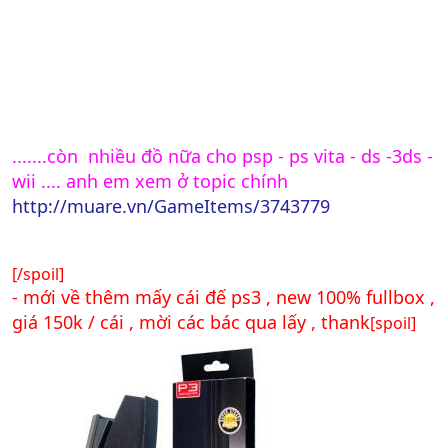
.......còn nhiều đồ nữa cho psp - ps vita - ds -3ds -
wii .... anh em xem ở topic chính
http://muare.vn/GameItems/3743779
[/spoil]
- mới về thêm mấy cái đế ps3 , new 100% fullbox ,
giá 150k / cái , mời các bác qua lấy , thank
[spoil]