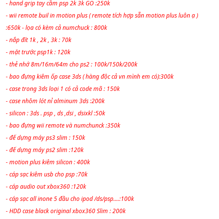
- hand grip tay cầm psp 2k 3k GO :250k
- wii remote buil in motion plus ( remote tích hợp sẵn motion plus luôn ạ )
:650k - lọa có kèm cả numchuck : 800k
- nắp đít 1k , 2k , 3k : 70k
- mặt trước psp1k : 120k
- thẻ nhớ 8m/16m/64m cho ps2 : 100k/150k/200k
- bao đựng kiêm ốp case 3ds ( hàng độc cả vn mình em có):300k
- case trong 3ds loại 1 có cả code mã : 150k
- case nhôm lót nỉ alminum 3ds :200k
- silicon : 3ds . psp , ds ,dsi , dsixkl :50k
- bao đựng wii remote và numchunck :350k
- đế dựng máy ps3 slim : 150k
- đế dựng máy ps2 slim :120k
- motion plus kiêm silicon : 400k
- cáp sạc kiêm usb cho psp :70k
- cáp audio out xbox360 :120k
- cáp sạc all inone 5 đầu cho ipod /ds/psp....:100k
- HDD case black original xbox360 Slim : 200k