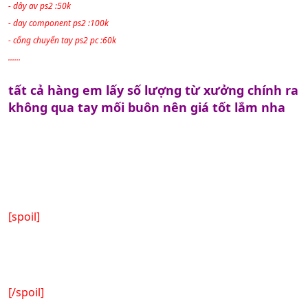
- dây av ps2 :50k
- day component ps2 :100k
- cổng chuyển tay ps2 pc :60k
......
tất cả hàng em lấy số lượng từ xưởng chính ra
không qua tay mối buôn nên giá tốt lắm nha
[spoil]
[/spoil]