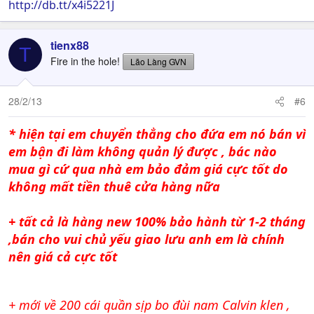
http://db.tt/x4i5221J
tienx88
T
Fire in the hole!
Lão Làng GVN
28/2/13
#6
* hiện tại em chuyển thẳng cho đứa em nó bán vì
em bận đi làm không quản lý được , bác nào
mua gì cứ qua nhà em bảo đảm giá cực tốt do
không mất tiền thuê cửa hàng nữa
+ tất cả là hàng new 100% bảo hành từ 1-2 tháng
,bán cho vui chủ yếu giao lưu anh em là chính
nên giá cả cực tốt
+ mới về 200 cái quần sịp bo đùi nam Calvin klen ,