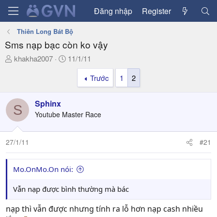
Đăng nhập
Register
Thiên Long Bát Bộ
Sms nạp bạc còn ko vậy
T
N
khakha2007
11/1/11
h
g
Trước
1
2
r
à
e
y
a
g
Sphinx
S
d
ử
Youtube Master Race
s
i
t
a
27/1/11
#21
r
t
Mo.OnMo.On nói:
e
r
Vẫn nạp được bình thường mà bác
nạp thì vẫn được nhưng tính ra lỗ hơn nạp cash nhiều