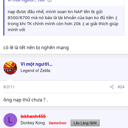
nạp được đâu nhể, mình soạn tin NAP tên tk gửi
8500/8700 mà nó báo là tài khoản của bạn ko đủ tiền :(
trong khi TK chính mình còn hơn 20k :( ai giải thích giúp
mình với
có lẽ là tết nên bị nghẽn mạng
Vì một người...
Legend of Zelda
8/2/11
#24
ông nạp thử chưa ? .
lekhanh456
L
Donkey Kong
GameOver
Lão Làng GVN