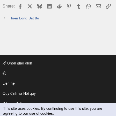
Facebook
X
Bluesky
LinkedIn
Reddit
Pinterest
Tumblr
WhatsApp
Email
Li
Share:
Thiên Long Bát Bộ
Chọn giao diện
Liên hệ
Quy định và Nội quy
Privacy Policy
This site uses cookies. By continuing to use this site, you are
agreeing to our use of cookies.
Trợ giúp