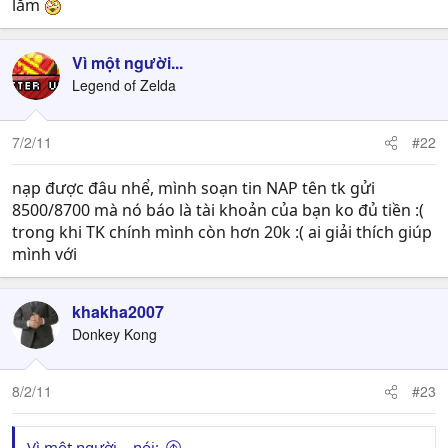
lắm
Vì một người...
Legend of Zelda
7/2/11
#22
nạp được đâu nhể, mình soạn tin NAP tên tk gửi
8500/8700 mà nó báo là tài khoản của bạn ko đủ tiền :(
trong khi TK chính mình còn hơn 20k :( ai giải thích giúp
mình với
khakha2007
Donkey Kong
8/2/11
#23
Vì một người... nói: