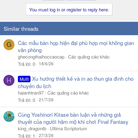
You must log in or register to reply here.
Similar threads
Các mẫu bàn họp hiện đại phù hợp mọi không gian
G
văn phòng
ghecongthaihoccaocap
Các quảng cáo khác
18/6/26
Trả lời
0
Xu hướng thiết kế và in ao thun gia đình cho
Multi
H
chuyến du lịch
haianhtran97
Các quảng cáo khác
21/7/26
Trả lời
0
Cùng Yoshinori Kitase bàn luận về những giả
thuyết của người hâm mộ khi chơi Final Fantasy
king_dragontb
Ultima Scriptorium
27/3/26
Trả lời
1