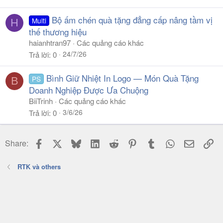
Bộ ấm chén quà tặng đẳng cấp nâng tầm vị
Multi
H
thế thương hiệu
haianhtran97
Các quảng cáo khác
24/7/26
Trả lời
0
Bình Giữ Nhiệt In Logo — Món Quà Tặng
PS
B
Doanh Nghiệp Được Ưa Chuộng
BiiTrinh
Các quảng cáo khác
3/6/26
Trả lời
0
Facebook
X
Bluesky
LinkedIn
Reddit
Pinterest
Tumblr
WhatsApp
Email
Li
Share:
RTK và others