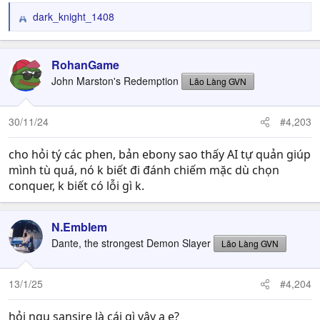
dark_knight_1408
R
e
a
c
RohanGame
t
John Marston's Redemption
Lão Làng GVN
i
o
n
30/11/24
#4,203
s
:
cho hỏi tý các phen, bản ebony sao thấy AI tự quản giúp
mình tù quá, nó k biết đi đánh chiếm mặc dù chọn
conquer, k biết có lỗi gì k.
N.Emblem
Dante, the strongest Demon Slayer
Lão Làng GVN
13/1/25
#4,204
hỏi ngu sansire là cái gì vậy a e?