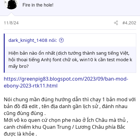
Fire in the hole!
11/8/24
#4,202
dark_knight_1408 nói:
Hiện bản nào ổn nhất (dịch tướng thành sang tiếng Việt,
hội thoại tiếng Anh) font chữ ok, win10 k cần test mode k
mấy bro?
https://greenpig83.blogspot.com/2023/09/ban-mod-
ebony-2023-rtk11.html
Nói chung mần đúng hướng dẫn thì chạy 1 bản mod với
bản đồ đã edit , tên địa danh gần lịch sử , đánh nhau
cũng đùng đùng .
Mới vô ko quen cứ chọn phe nào ở Ích Châu mà thủ ,
canh chiếm khu Quan Trung / Lương Châu phía Bắc
được là khỏe .