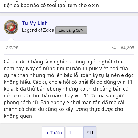
tiện có bac nào có tool tạo item cho e xin
Từ Vy Linh
Legend of Zelda
Lão Làng GVN
12/7/25
#4,205
Các cụ ơi ! Chẳng là e nghỉ rtk cũng ngót nghét chục
năm nay. Nay có hứng tìm lại bản 11 puk Việt hoá của
cụ haithan nhưng mở lên báo lỗi toàn ký tự lạ nên e đọc
không hiểu. Các cụ cho e hỏi có phải lỗi do dùng win 11
ko ạ. E đã thử bản ebony nhưng ko thích bằng bản cũ
nên e muốn tìm bản nào chạy win 11 đc mà vẫn giữ
phong cách cũ. Bản ebony e chơi màn tân dã mà cái
thành có chút xíu cũng ko xây lương thực được chơi
không quen
Trước
1
…
211