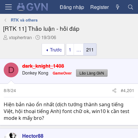
Đăng nhập
Register
RTK và others
[RTK 11] Thảo luận - hỏi đáp
T
N
xtophertran
19/3/06
h
g
Trước
1
…
211
r
à
e
y
a
g
dark_knight_1408
D
d
ử
Donkey Kong
GameOver
Lão Làng GVN
s
i
t
a
8/8/24
#4,201
r
t
Hiện bản nào ổn nhất (dịch tướng thành sang tiếng
e
Việt, hội thoại tiếng Anh) font chữ ok, win10 k cần test
r
mode k mấy bro?
Hector88