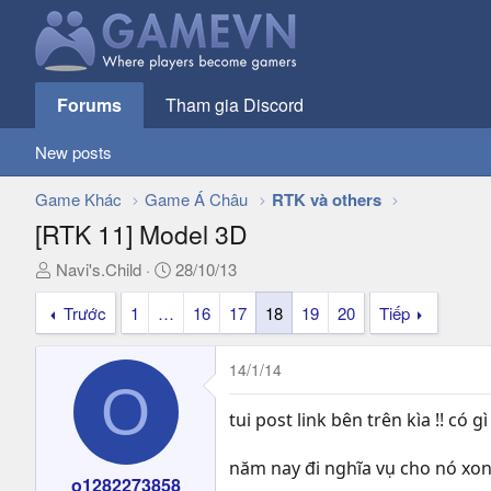
Forums
Tham gia Discord
New posts
Game Khác
Game Á Châu
RTK và others
[RTK 11] Model 3D
T
N
Navi's.Child
28/10/13
h
g
Trước
1
…
16
17
18
19
20
Tiếp
r
à
e
y
a
g
14/1/14
d
ử
O
s
i
tui post link bên trên kìa !! có gì
t
a
năm nay đi nghĩa vụ cho nó xong nơ
r
o1282273858