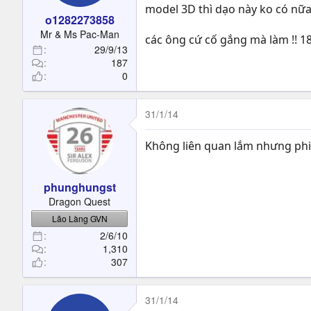
model 3D thì dạo này ko có nữa đâ
o1282273858
Mr & Ms Pac-Man
các ông cứ cố gắng mà làm !! 18 
29/9/13
187
0
31/1/14
Không liên quan lắm nhưng phi
phunghungst
Dragon Quest
Lão Làng GVN
2/6/10
1,310
307
31/1/14