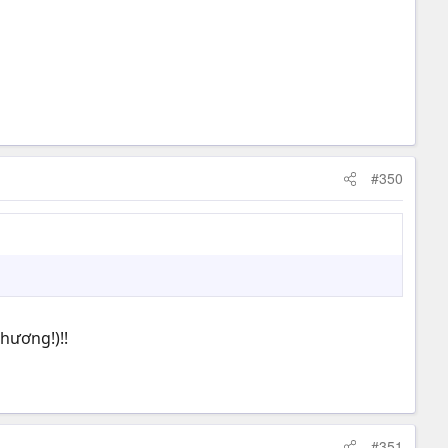
#350
hương!)!!
#351