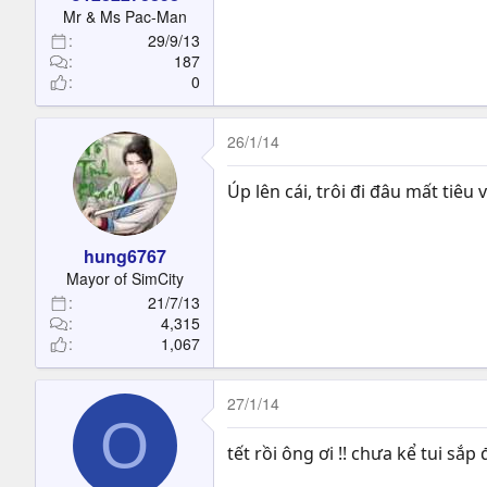
t
Mr & Ms Pac-Man
e
29/9/13
r
187
0
26/1/14
Úp lên cái, trôi đi đâu mất tiêu v
hung6767
Mayor of SimCity
21/7/13
4,315
1,067
27/1/14
O
tết rồi ông ơi !! chưa kể tui sắp