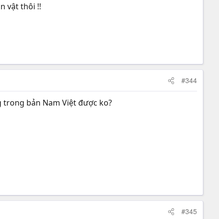
n vật thôi !!
#344
g trong bản Nam Việt được ko?
#345