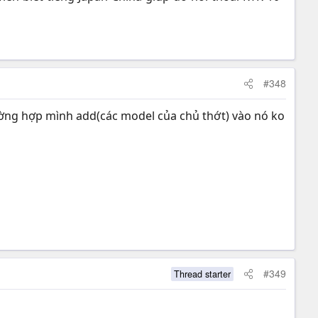
#348
rường hợp mình add(các model của chủ thớt) vào nó ko
#349
Thread starter