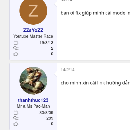
Z
bạn ơi fix giúp mình cái model
ZZsYoZZ
Youtube Master Race
19/3/13
2
0
14/2/14
cho mình xin cái link hướng dẫ
thanhthuc123
Mr & Ms Pac-Man
30/8/09
289
0