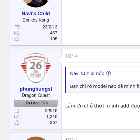
Navi's.Child
Donkey Kong
23/2/13
467
105
6/2/14
Navi's.Child nói:
Bạn chỉ rõ model nào để mình fix
phunghungst
Dragon Quest
Lão Làng GVN
cám ơn chủ thớt! mình add được
2/6/10
1,310
307
8/2/14