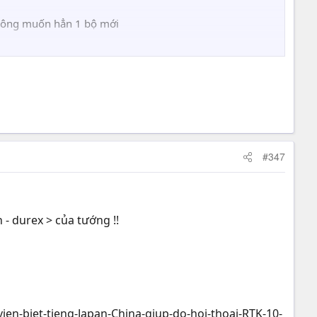
à ông muốn hẳn 1 bộ mới
cách của riêng mình thì tự vẽ đi !!
#347
̉n - durex > của tướng !!
n-biet-tieng-Japan-China-giup-do-hoi-thoai-RTK-10-