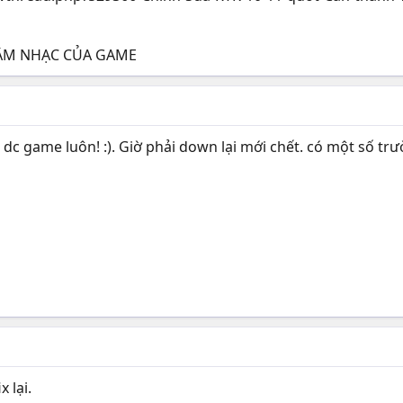
À ÂM NHẠC CỦA GAME
 dc game luôn! :). Giờ phải down lại mới chết. có một số t
 lại.