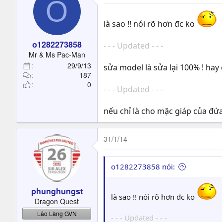
O
là sao !! nói rõ hơn đc ko
o1282273858
- - - Updated - - -
Mr & Ms Pac-Man
29/9/13
sửa model là sửa lại 100% ! hay 
187
0
- - - Updated - - -
nếu chỉ là cho mặc giáp của đư
31/1/14
o1282273858 nói:
phunghungst
là sao !! nói rõ hơn đc ko
Dragon Quest
Lão Làng GVN
- - - Updated - - -