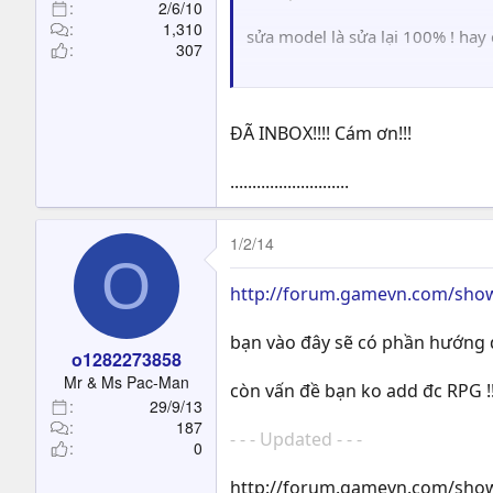
2/6/10
1,310
sửa model là sửa lại 100% ! hay c
307
- - - Updated - - -
nếu chỉ là cho mặc giáp của đứ
ĐÃ INBOX!!!! Cám ơn!!!
...........................
1/2/14
O
http://forum.gamevn.com/showt
bạn vào đây sẽ có phần hướng dâ
o1282273858
Mr & Ms Pac-Man
còn vấn đề bạn ko add đc RPG !! 
29/9/13
187
- - - Updated - - -
0
http://forum.gamevn.com/showt