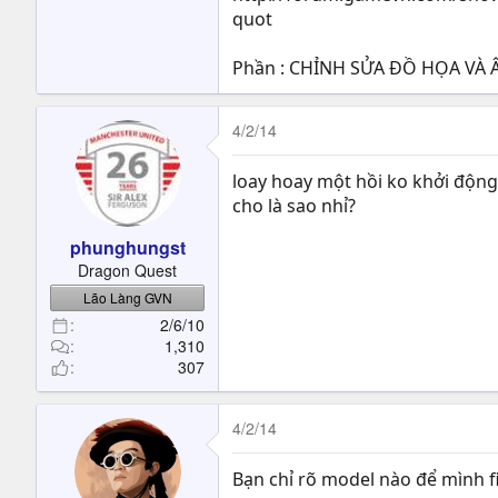
quot
Phần : CHỈNH SỬA ĐỒ HỌA V
4/2/14
loay hoay một hồi ko khởi động
cho là sao nhỉ?
phunghungst
Dragon Quest
Lão Làng GVN
2/6/10
1,310
307
4/2/14
Bạn chỉ rõ model nào để mình fix