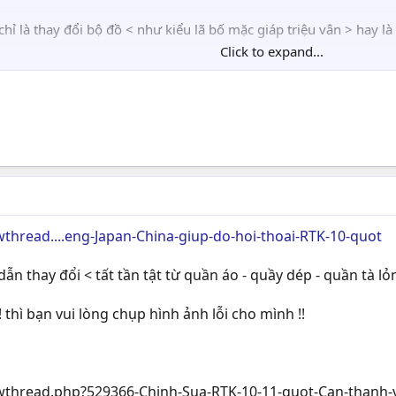
hỉ là thay đổi bộ đồ < như kiểu lã bố mặc giáp triệu vân > hay l
Click to expand...
a khác thì quay lại forum sẽ thấy !! còn nếu muốn 1 bộ mang phong 
hread....eng-Japan-China-giup-do-hoi-thoai-RTK-10-quot
̃n thay đổi < tất tần tật từ quần áo - quầy dép - quần tà lo
thì bạn vui lòng chụp hình ảnh lỗi cho mình !!
hread.php?529366-Chinh-Sua-RTK-10-11-quot-Can-thanh-vie