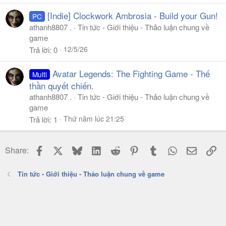
[Indie] Clockwork Ambrosia - Build your Gun!
PC
athanh8807 .
Tin tức - Giới thiệu - Thảo luận chung về
game
12/5/26
Trả lời
0
Avatar Legends: The Fighting Game - Thế
Multi
thần quyết chiến.
athanh8807 .
Tin tức - Giới thiệu - Thảo luận chung về
game
Thứ năm lúc 21:25
Trả lời
1
Facebook
X
Bluesky
LinkedIn
Reddit
Pinterest
Tumblr
WhatsApp
Email
Li
Share:
Tin tức - Giới thiệu - Thảo luận chung về game