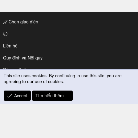
Chọn giao diện
Liên hệ
Quy định và Nội quy
Privacy Policy
This site uses cookies. By continuing to use this site, you are
agreeing to our use of cookies.
Trợ giúp
R
Accept
Tìm hiểu thêm.…
S
S