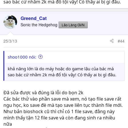
sao bác cứ nhằm 2k mà đổ tội vậy! Có thấy ai bị gì đâu.
Greend_Cat
Sonic the Hedgehog
Lão Làng GVN
25/3/13
#44
shoo1000 nói:
khả năng lớn là do máy hoặc do game lậu của bác mà
sao bác cứ nhằm 2k mà đổ tội vậy! Có thấy ai bị gì đâu.
Đã sửa được và đúng là lỗi do bọn 2k
Các bác thử vào phần save mà xem, nó tạo file save rất
ngu học, ko save đè mà tạo save liên tục thành file mới.
Như bản bioshock cũ thì chỉ có 1 file save, đằng này
mình thấy tận 12 file save và còn đang sinh ra nhiều
nữa