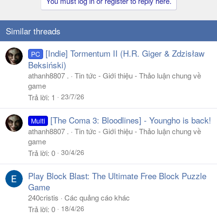
You must log in or register to reply here.
Similar threads
[Indie] Tormentum II (H.R. Giger & Zdzisław
PC
Beksiński)
athanh8807 .
Tin tức - Giới thiệu - Thảo luận chung về
game
23/7/26
Trả lời
1
[The Coma 3: Bloodlines] - Youngho is back!
Multi
athanh8807 .
Tin tức - Giới thiệu - Thảo luận chung về
game
30/4/26
Trả lời
0
Play Block Blast: The Ultimate Free Block Puzzle
Game
240cristis
Các quảng cáo khác
18/4/26
Trả lời
0