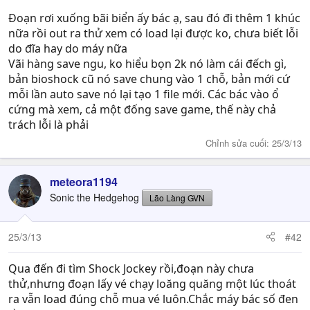
Đoạn rơi xuống bãi biển ấy bác ạ, sau đó đi thêm 1 khúc
nữa rồi out ra thử xem có load lại được ko, chưa biết lỗi
do đĩa hay do máy nữa
Vãi hàng save ngu, ko hiểu bọn 2k nó làm cái đếch gì,
bản bioshock cũ nó save chung vào 1 chỗ, bản mới cứ
mỗi lần auto save nó lại tạo 1 file mới. Các bác vào ổ
cứng mà xem, cả một đống save game, thế này chả
trách lỗi là phải
Chỉnh sửa cuối:
25/3/13
meteora1194
Sonic the Hedgehog
Lão Làng GVN
25/3/13
#42
Qua đến đi tìm Shock Jockey rồi,đoạn này chưa
thử,nhưng đoạn lấy vé chạy loăng quăng một lúc thoát
ra vẫn load đúng chỗ mua vé luôn.Chắc máy bác số đen