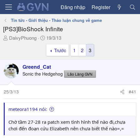
Đăng nhập
Register
Tin tức - Giới thiệu - Thảo luận chung về game
[PS3]BioShock Infinite
T
N
DaivyPhuong
19/3/13
h
g
Trước
1
2
3
r
à
e
y
a
g
Greend_Cat
d
ử
Sonic the Hedgehog
Lão Làng GVN
s
i
t
a
25/3/13
#41
r
t
meteora1194 nói:
e
r
Chờ tầm 27-28 ra patch xem tình hình thế nào đi,chưa
chơi đến đoạn cứu Elizabeth nên chưa biết thế nào=,=