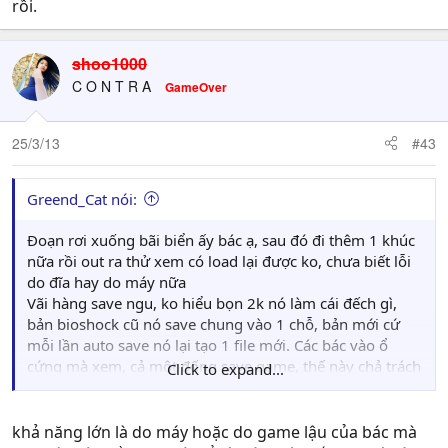
rồi.
shoo1000
C O N T R A
GameOver
25/3/13
#43
Greend_Cat nói:
Đoạn rơi xuống bãi biển ấy bác ạ, sau đó đi thêm 1 khúc
nữa rồi out ra thử xem có load lại được ko, chưa biết lỗi
do đĩa hay do máy nữa
Vãi hàng save ngu, ko hiểu bọn 2k nó làm cái đếch gì,
bản bioshock cũ nó save chung vào 1 chỗ, bản mới cứ
mỗi lần auto save nó lại tạo 1 file mới. Các bác vào ổ
cứng mà xem, cả một đống save game, thế này chả trách
Click to expand...
lỗi là phải
khả năng lớn là do máy hoặc do game lậu của bác mà