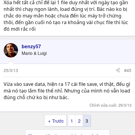
Xóa hết tất cả chỉ để lại 1 file duy nhất với ngày tạo gần
nhất thì chạy ngon lành, load đúng vị trí. Bác nào ko bị
chắc do may mắn hoặc chưa đến lúc máy trở chứng
thôi, đến gần cuối nó tạo ra khoảng vài chục file thì lúc
đó mới rắc rối
benzy57
Mario & Luigi
25/3/13
#45
Vừa vào save data, hiện ra 17 cái file save, vl thật, đếu gì
mà nó tạo lắm file thế nhỉ. Nhưng của mình nó vẫn load
đúng chỗ chứ ko bị như bác.
Chỉnh sửa cuối:
25/3/13
Trước
1
2
3