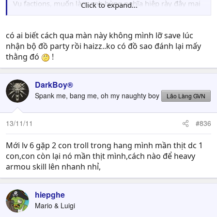
Vụ factions, muốn làm anh hùng nghĩa hiệp rày đây mai
Click to expand...
đó chắc chỉ có mỗi Companions để join thôi nhỉ ?xD
có ai biết cách qua màn này không mình lỡ save lúc
nhận bộ đồ party rồi haizz..ko có đồ sao đánh lại mấy
thằng đó
!
DarkBoy®
Spank me, bang me, oh my naughty boy
Lão Làng GVN
13/11/11
#836
Mới lv 6 gặp 2 con troll trong hang mình mần thịt dc 1
con,con còn lại nó mần thịt mình,cách nào để heavy
armou skill lên nhanh nhỉ,
hiepghe
Mario & Luigi