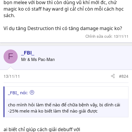
bọn melee với bow thì còn dùng vũ khí mới đc, chứ
magic ko có staff hay ward gì cả! chỉ còn mỗi cách học
sách.
Ví dụ tăng Destruction thì có tăng damage magic ko?
Chỉnh sửa cuối:
13/11/11
_FBI_
F
Mr & Ms Pac-Man
13/11/11
#824
_FBI_ nói:
cho mình hỏi làm thế nào để chữa bệnh vậy, bị dính cái
-25% mele mà ko biết làm thế nào giải được
ai biết chỉ giúp cách giải debuff với