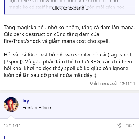
bọn melee với bow thì còn dùng vũ khí mới đc, chứ
magic ko có staff hay ward gì cả! chỉ còn mỗi cách học
Click to expand...
sách.
Ví dụ tăng Destruction thì có tăng damage magic ko?
Tăng magicka nếu nhớ ko nhầm, tăng cả dam lẫn mana.
Các perk destruction cũng tăng dam của
fire/frost/shock và giảm mana cost cho spell.
Hỏi và trả lời quest bỏ hết vào spoiler hộ cái (tag [spoil]
[./spoil]). Vô gặp phải đám thích chơi RPG, các chú teen
hỏi khơi khơi họ đọc thấy spoil đã ko giúp còn ignore
luôn để lần sau đỡ phải ngứa mắt đấy :)
Chỉnh sửa cuối:
13/11/11
lay
Persian Prince
13/11/11
#831