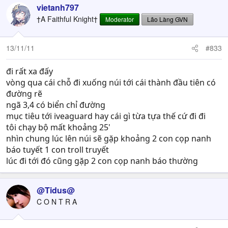
vietanh797
†A Faithful Knight†
Moderator
Lão Làng GVN
13/11/11
#833
đi rất xa đấy
vòng qua cái chỗ đi xuống núi tới cái thành đầu tiên có
đường rẽ
ngã 3,4 có biển chỉ đường
mục tiêu tới iveaguard hay cái gì từa tựa thế cứ đi đi
tôi chạy bộ mất khoảng 25'
nhìn chung lúc lên núi sẽ gặp khoảng 2 con cọp nanh
báo tuyết 1 con troll truyết
lúc đi tới đó cũng gặp 2 con cọp nanh báo thường
@Tidus@
C O N T R A