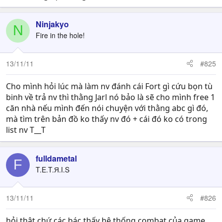
Ninjakyo
N
Fire in the hole!
13/11/11
#825
Cho mình hỏi lúc mà làm nv đánh cái Fort gì cứu bọn tù
binh về trả nv thì thằng Jarl nó bảo là sẽ cho mình free 1
căn nhà nếu mình đến nói chuyện với thằng abc gì đó,
mà tìm trên bản đồ ko thấy nv đó + cái đó ko có trong
list nv T__T
fulldametal
F
T.E.T.Я.I.S
13/11/11
#826
hỏi thật chứ các bác thấy hệ thống combat của game