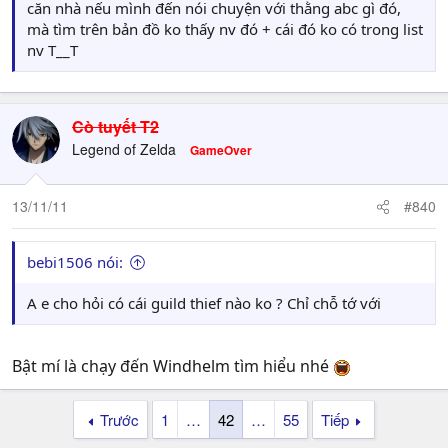
căn nhà nếu mình đến nói chuyện với thằng abc gì đó,
mà tìm trên bản đồ ko thấy nv đó + cái đó ko có trong list
nv T__T
Cò tuyết T2
Legend of Zelda
GameOver
13/11/11
#840
bebi1506 nói:
A e cho hỏi có cái guild thief nào ko ? Chỉ chỗ tớ với
Bật mí là chạy đến Windhelm tìm hiểu nhé
Trước
1
…
42
…
55
Tiếp