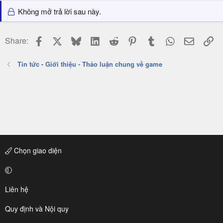
Không mở trả lời sau này.
Facebook
X
Bluesky
LinkedIn
Reddit
Pinterest
Tumblr
WhatsApp
Email
Li
Share:
Tin tức - Giới thiệu - Thảo luận chung về game
Chọn giao diện
Liên hệ
Quy định và Nội quy