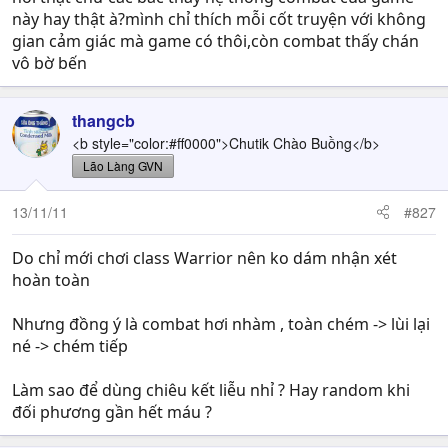
này hay thật à?mình chỉ thích mỗi cốt truyện với không
gian cảm giác mà game có thôi,còn combat thấy chán
vô bờ bến
thangcb
<b style="color:#ff0000">Chutik Chào Buồng</b>
Lão Làng GVN
13/11/11
#827
Do chỉ mới chơi class Warrior nên ko dám nhận xét
hoàn toàn
Nhưng đồng ý là combat hơi nhàm , toàn chém -> lùi lại
né -> chém tiếp
Làm sao để dùng chiêu kết liễu nhỉ ? Hay random khi
đối phương gần hết máu ?