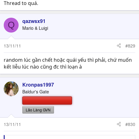
Thread to quá.
qazwsx91
Q
Mario & Luigi
13/11/11
#829
random lúc gần chết hoặc quái yếu thì phải, chứ muốn
kết liễu lúc nào cũng đc thì loạn à
Kronpas1997
Baldur's Gate
Lão Làng GVN
13/11/11
#830