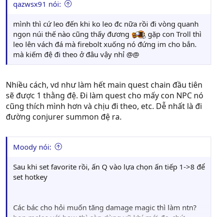
qazwsx91 nói:
mình thì cứ leo đến khi ko leo đc nữa rồi đi vòng quanh
ngọn núi thế nào cũng thấy đương
gặp con Troll thì
leo lên vách đá mà firebolt xuống nó đứng im cho bắn.
mà kiếm đệ đi theo ở đâu vậy nhỉ @@
Nhiều cách, vd như làm hết main quest chain đầu tiên
sẽ được 1 thằng đệ. Đi làm quest cho mấy con NPC nó
cũng thích mình hơn và chịu đi theo, etc. Dễ nhất là đi
đường conjurer summon đệ ra.
Moody nói:
Sau khi set favorite rồi, ấn Q vào lựa chọn ấn tiếp 1->8 để
set hotkey
Các bác cho hỏi muốn tăng damage magic thì làm ntn?