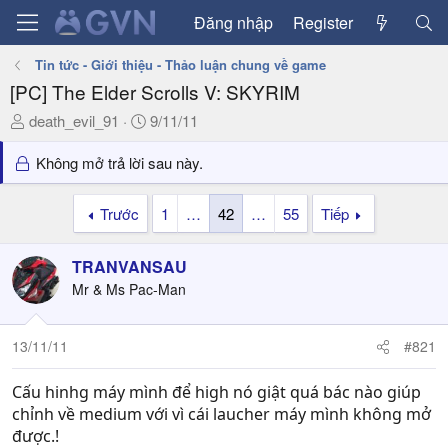
Đăng nhập
Register
Tin tức - Giới thiệu - Thảo luận chung về game
[PC] The Elder Scrolls V: SKYRIM
T
N
death_evil_91
9/11/11
h
g
r
à
Không mở trả lời sau này.
e
y
a
g
Trước
1
…
42
…
55
Tiếp
d
ử
s
i
TRANVANSAU
t
a
Mr & Ms Pac-Man
r
t
13/11/11
#821
e
r
Cấu hinhg máy mình để high nó giật quá bác nào giúp
chỉnh về medium với vì cái laucher máy mình không mở
được.!