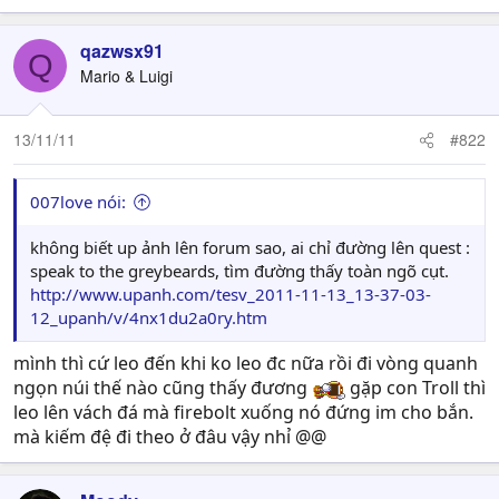
qazwsx91
Q
Mario & Luigi
13/11/11
#822
007love nói:
không biết up ảnh lên forum sao, ai chỉ đường lên quest :
speak to the greybeards, tìm đường thấy toàn ngõ cụt.
http://www.upanh.com/tesv_2011-11-13_13-37-03-
12_upanh/v/4nx1du2a0ry.htm
mình thì cứ leo đến khi ko leo đc nữa rồi đi vòng quanh
ngọn núi thế nào cũng thấy đương
gặp con Troll thì
leo lên vách đá mà firebolt xuống nó đứng im cho bắn.
mà kiếm đệ đi theo ở đâu vậy nhỉ @@