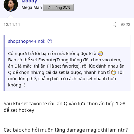
Moody
Mega Man
Lão Làng GVN
13/11/11
#823
shopshop444 nói:
Có người trả lời bạn rồi mà, không đọc kĩ à
Bạn có thể set Favorite(Trong thùng đồ, chọn vào item,
ấn E là mặc, thì ấn F là set favorite), rồi lúc đánh nhau ấn
Q để chọn những cái đã set là được, nhanh hơn tí
Tôi
mới dùng thế, chẳng biết có cách nào set nhanh hơn
không :(
Sau khi set favorite rồi, ấn Q vào lựa chọn ấn tiếp 1->8
để set hotkey
Các bác cho hỏi muốn tăng damage magic thì làm ntn?