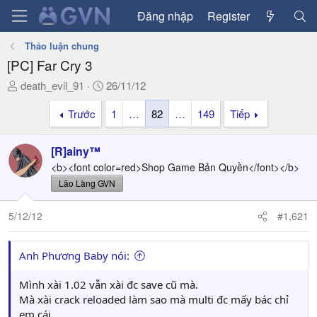
Đăng nhập
Register
Thảo luận chung
[PC] Far Cry 3
T
N
death_evil_91
26/11/12
h
g
Trước
1
…
82
…
149
Tiếp
r
à
e
y
a
g
[R]ainy™
d
ử
<b><font color=red>Shop Game Bản Quyền</font></b>
s
i
Lão Làng GVN
t
a
5/12/12
#1,621
r
t
e
Anh Phương Baby nói:
r
Mình xài 1.02 vẫn xài đc save cũ mà.
Mà xài crack reloaded làm sao mà multi đc mấy bác chỉ
em cái