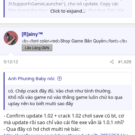
3\Support\GameLauncher'), cho nó update. Copy các
files trong thư mục 'Original Files' vào thư mục 'bin' của
Click to expand...
game, copy các files trong thư mục 'Uplay crack' vào thư
mục 'Ubisoft\Ubisoft Game Launcher', chạy
'FC3_Registry' trong thư mục 'FC3Updater + Reg Fix'. Vào
[R]ainy™
Registry tìm khoá
<b><font color=red>Shop Game Bản Quyền</font></b>
'HKEY_LOCAL_MACHINE\SOFTWARE\Wow6432Node\Ubi
soft\Far Cry 3' (Win 64bit) hoặc
Lão Làng GVN
'HKEY_LOCAL_MACHINE\SOFTWARE\Ubisoft\Far Cry 3'
(Win32bit), sửa file InstallDir thành đường dẫn đến thư
5/12/12
#1,628
mục Far Cry 3 trong máy.
Bản Steam006 mà ko vào đc multi thì có thể làm lại theo
Anh Phương Baby nói:
cách này.
có. Chép crack đầy đủ. Vào chơi như bình thường.
Khổ nỗi vào game nó vào thẳng game luôn chứ ko qua
uplay nên ko biết multi sao đây
- Confirm update 1.02 + crack 1.02 chơi save cũ bt, cơ
mà update rồi sao chỉ vào cái file exe vẫn là 1.0.1 nhỉ?
- Qua đây có hd chơi multi nè bác: