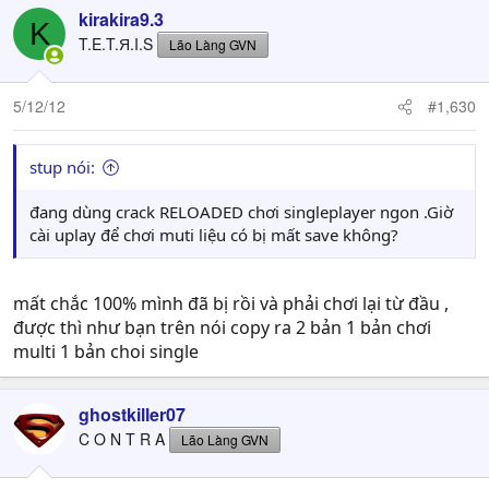
kirakira9.3
K
T.E.T.Я.I.S
Lão Làng GVN
5/12/12
#1,630
stup nói:
đang dùng crack RELOADED chơi singleplayer ngon .Giờ
cài uplay để chơi muti liệu có bị mất save không?
mất chắc 100% mình đã bị rồi và phải chơi lại từ đầu ,
được thì như bạn trên nói copy ra 2 bản 1 bản chơi
multi 1 bản choi single
ghostkiller07
C O N T R A
Lão Làng GVN