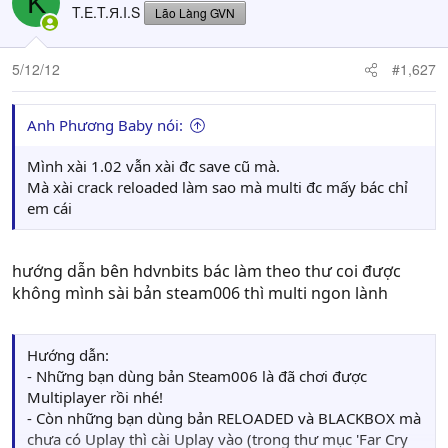
K
T.E.T.Я.I.S
Lão Làng GVN
5/12/12
#1,627
Anh Phương Baby nói:
Mình xài 1.02 vẫn xài đc save cũ mà.
Mà xài crack reloaded làm sao mà multi đc mấy bác chỉ
em cái
hướng dẫn bên hdvnbits bác làm theo thư coi được
không mình sài bản steam006 thì multi ngon lành
Hướng dẫn:
- Những bạn dùng bản Steam006 là đã chơi được
Multiplayer rồi nhé!
- Còn những bạn dùng bản RELOADED và BLACKBOX mà
chưa có Uplay thì cài Uplay vào (trong thư mục 'Far Cry