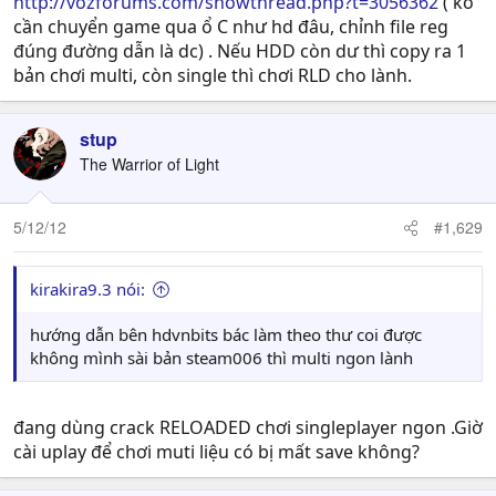
http://vozforums.com/showthread.php?t=3056362
( ko
cần chuyển game qua ổ C như hd đâu, chỉnh file reg
đúng đường dẫn là dc) . Nếu HDD còn dư thì copy ra 1
bản chơi multi, còn single thì chơi RLD cho lành.
stup
The Warrior of Light
5/12/12
#1,629
kirakira9.3 nói:
hướng dẫn bên hdvnbits bác làm theo thư coi được
không mình sài bản steam006 thì multi ngon lành
đang dùng crack RELOADED chơi singleplayer ngon .Giờ
cài uplay để chơi muti liệu có bị mất save không?