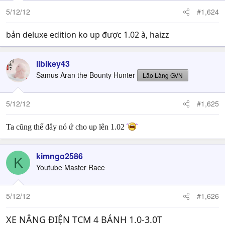
5/12/12
#1,624
bản deluxe edition ko up được 1.02 à, haizz
libikey43
Samus Aran the Bounty Hunter
Lão Làng GVN
5/12/12
#1,625
Ta cũng thế đây nó ứ cho up lên 1.02
kimngo2586
K
Youtube Master Race
5/12/12
#1,626
XE NÂNG ĐIỆN TCM 4 BÁNH 1.0-3.0T