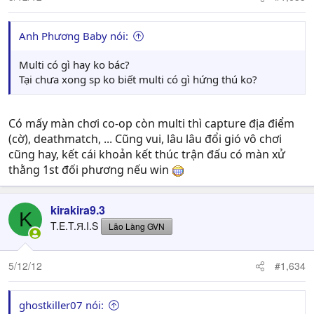
Anh Phương Baby nói:
Multi có gì hay ko bác?
Tại chưa xong sp ko biết multi có gì hứng thú ko?
Có mấy màn chơi co-op còn multi thì capture địa điểm
(cờ), deathmatch, ... Cũng vui, lâu lâu đổi gió vô chơi
cũng hay, kết cái khoản kết thúc trận đấu có màn xử
thằng 1st đối phương nếu win
kirakira9.3
K
T.E.T.Я.I.S
Lão Làng GVN
5/12/12
#1,634
ghostkiller07 nói: