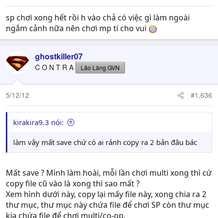
sp chơi xong hết rồi h vào chả có việc gì làm ngoài
ngắm cảnh nữa nên chơi mp tí cho vui
ghostkiller07
C O N T R A
Lão Làng GVN
5/12/12
#1,636
kirakira9.3 nói:
làm vậy mất save chứ có ai rảnh copy ra 2 bản đâu bác
Mất save ? Mình làm hoài, mỗi lần chơi multi xong thì cứ
copy file cũ vào là xong thì sao mất ?
Xem hình dưới này, copy lại mấy file này, xong chia ra 2
thư mục, thư mục này chứa file để chơi SP còn thư mục
kia chứa file để chơi multi/co-op.