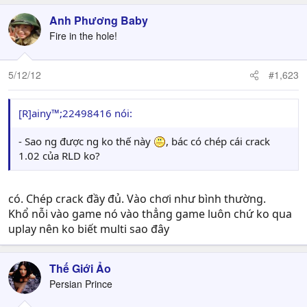
Anh Phương Baby
Fire in the hole!
5/12/12
#1,623
[R]ainy™;22498416 nói:
- Sao ng được ng ko thế này
, bác có chép cái crack
1.02 của RLD ko?
có. Chép crack đầy đủ. Vào chơi như bình thường.
Khổ nỗi vào game nó vào thẳng game luôn chứ ko qua
uplay nên ko biết multi sao đây
Thế Giới Ảo
Persian Prince