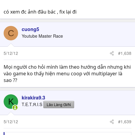
[/spoil]
có xem đc ảnh đâu bác , fix lại đi
cuong5
C
Youtube Master Race
5/12/12
#1,638
Mọi người cho hỏi mình làm theo hướng dẫn nhưng khi
vào game ko thấy hiện menu coop với multiplayer là
sao ??
kirakira9.3
K
T.E.T.Я.I.S
Lão Làng GVN
5/12/12
#1,639