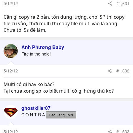
5/12/12
#1,631
Cần gì copy ra 2 bản, tốn dung lượng, chơi SP thì copy
file cũ vào, chơi multi thì copy file multi vào là xong.
Chưa tới 5s để làm.
Anh Phương Baby
Fire in the hole!
5/12/12
#1,632
Multi có gì hay ko bác?
Tại chưa xong sp ko biết multi có gì hứng thú ko?
ghostkiller07
C O N T R A
Lão Làng GVN
5/12/12
#1,633