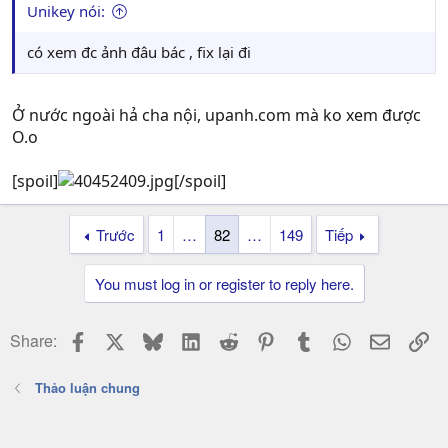
Unikey nói:
có xem đc ảnh đâu bác , fix lại đi
Ở nước ngoài hả cha nội, upanh.com mà ko xem được
O.o
[spoil]
[/spoil]
Trước
1
…
82
…
149
Tiếp
You must log in or register to reply here.
Facebook
X
Bluesky
LinkedIn
Reddit
Pinterest
Tumblr
WhatsApp
Email
Li
Share:
Thảo luận chung