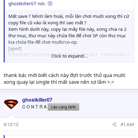
ghostkiller07 nói:
Mất save ? Mình làm hoài, mỗi lần chơi multi xong thì cứ
copy file cũ vào là xong thì sao mất ?
Xem hình dưới này, copy lại mấy file này, xong chia ra 2
thư mục, thư mục này chứa file để chơi SP còn thư mục
kia chứa file để chơi multi/co-op.
[spoil]
Click to expand...
[/spoil]
thank bác mới biết cách này đợt trước thử qua multi
xong quay lại single thì mất save nên sợ lắm >.<
ghostkiller07
C O N T R A
Lão Làng GVN
6/12/12
#1,640