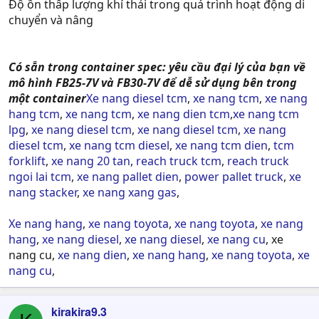
Độ ồn thấp lượng khí thải trong quá trình hoạt động di
chuyển và nâng
Có sẵn trong container spec: yêu cầu đại lý của bạn về
mô hình FB25-7V và FB30-7V để dễ sử dụng bên trong
một container
Xe nang diesel tcm
,
xe nang tcm
,
xe nang
hang tcm
,
xe nang tcm
,
xe nang dien tcm
,
xe nang tcm
lpg
,
xe nang diesel tcm
,
xe nang diesel tcm
,
xe nang
diesel tcm
,
xe nang tcm diesel
,
xe nang tcm dien
,
tcm
forklift
,
xe nang 20 tan
,
reach truck tcm
,
reach truck
ngoi lai tcm
,
xe nang pallet dien
,
power pallet truck
,
xe
nang stacker
,
xe nang xang gas
,
Xe nang hang
,
xe nang toyota
,
xe nang toyota
,
xe nang
hang
,
xe nang diesel
,
xe nang diesel
,
xe nang cu
, xe
nang cu,
xe nang dien
,
xe nang hang
,
xe nang toyota
,
xe
nang cu
,
kirakira9.3