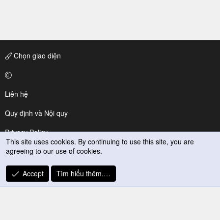
Chọn giao diện
Liên hệ
Quy định và Nội quy
Privacy Policy
This site uses cookies. By continuing to use this site, you are
agreeing to our use of cookies.
Trợ giúp
R
Accept
Tìm hiểu thêm.…
S
S