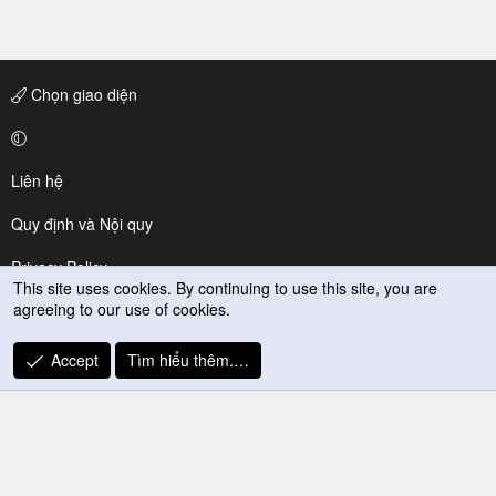
Chọn giao diện
Liên hệ
Quy định và Nội quy
Privacy Policy
This site uses cookies. By continuing to use this site, you are
agreeing to our use of cookies.
Trợ giúp
R
Accept
Tìm hiểu thêm.…
S
S