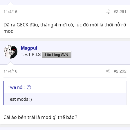
11/4/16
#2,291
Đã ra GECK đâu, tháng 4 mới có, lúc đó mới là thời nở rộ
mod
Magpul
T.E.T.Я.I.S
Lão Làng GVN
11/4/16
#2,292
Twa nói:
Test mods :)
Cái áo bên trái là mod gì thế bác ?