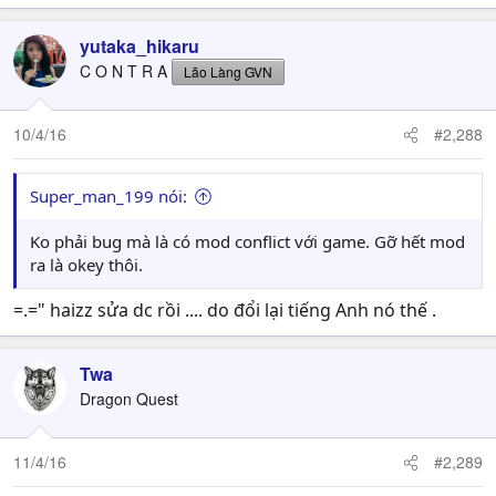
yutaka_hikaru
C O N T R A
Lão Làng GVN
10/4/16
#2,288
Super_man_199 nói:
Ko phải bug mà là có mod conflict với game. Gỡ hết mod
ra là okey thôi.
=.=" haizz sửa dc rồi .... do đổi lại tiếng Anh nó thế .
Twa
Dragon Quest
11/4/16
#2,289