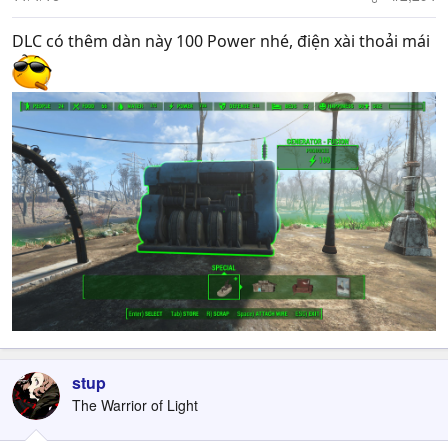
s
:
DLC có thêm dàn này 100 Power nhé, điện xài thoải mái
stup
The Warrior of Light