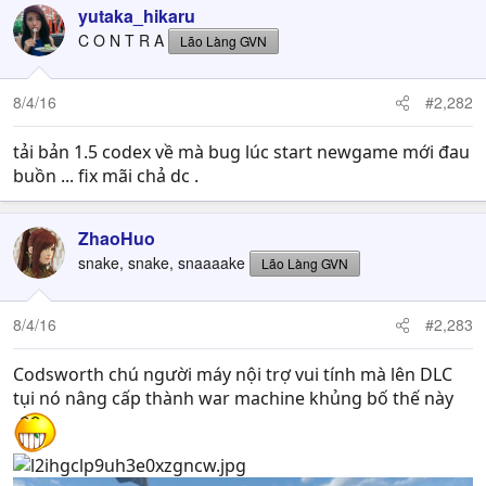
yutaka_hikaru
C O N T R A
Lão Làng GVN
8/4/16
#2,282
tải bản 1.5 codex về mà bug lúc start newgame mới đau
buồn ... fix mãi chả dc .
ZhaoHuo
snake, snake, snaaaake
Lão Làng GVN
8/4/16
#2,283
Codsworth chú người máy nội trợ vui tính mà lên DLC
tụi nó nâng cấp thành war machine khủng bố thế này