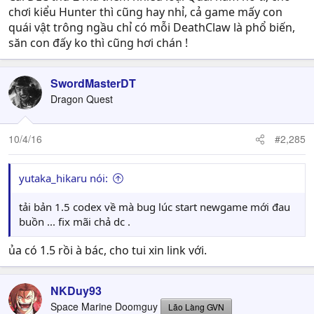
chơi kiểu Hunter thì cũng hay nhỉ, cả game mấy con
quái vật trông ngầu chỉ có mỗi DeathClaw là phổ biến,
săn con đấy ko thì cũng hơi chán !
SwordMasterDT
Dragon Quest
10/4/16
#2,285
yutaka_hikaru nói:
tải bản 1.5 codex về mà bug lúc start newgame mới đau
buồn ... fix mãi chả dc .
ủa có 1.5 rồi à bác, cho tui xin link với.
NKDuy93
Space Marine Doomguy
Lão Làng GVN