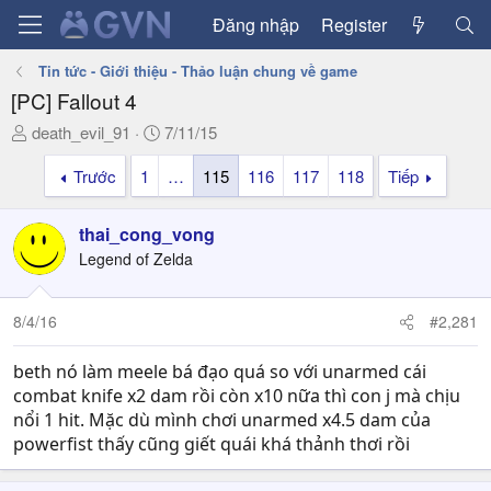
Đăng nhập
Register
Tin tức - Giới thiệu - Thảo luận chung về game
[PC] Fallout 4
T
N
death_evil_91
7/11/15
h
g
Trước
1
…
115
116
117
118
Tiếp
r
à
e
y
a
g
thai_cong_vong
d
ử
Legend of Zelda
s
i
t
a
8/4/16
#2,281
r
t
beth nó làm meele bá đạo quá so với unarmed cái
e
combat knife x2 dam rồi còn x10 nữa thì con j mà chịu
r
nổi 1 hit. Mặc dù mình chơi unarmed x4.5 dam của
powerfist thấy cũng giết quái khá thảnh thơi rồi