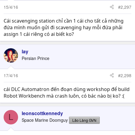
15/4/16
#2,297
Cái scavenging station chỉ cần 1 cái cho tất cả những
đứa mình muốn gửi đi scavenging hay mỗi đứa phải
assign 1 cái riêng có ai biết ko?
lay
Persian Prince
17/4/16
#2,298
cái DLC Automatron đến đoạn dùng workshop để build
Robot Workbench mà crash luôn, có bác nào bị ko? :(
leonscottkennedy
L
Space Marine Doomguy
Lão Làng GVN