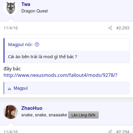
Twa
Dragon Quest
11/4/16
#2,293
Magpul nói:
Cái áo bên trái là mod gì thế bác ?
đây bác
http://www.nexusmods.com/fallout4/mods/9278/?
Magpul
R
e
a
c
ZhaoHuo
t
snake, snake, snaaaake
Lão Làng GVN
i
o
n
11/4/16
#2,294