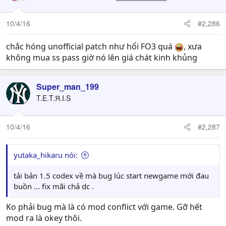
10/4/16
#2,286
chắc hóng unofficial patch như hổi FO3 quá
, xưa
không mua ss pass giờ nó lên giá chát kinh khủng
Super_man_199
T.E.T.Я.I.S
10/4/16
#2,287
yutaka_hikaru nói:
tải bản 1.5 codex về mà bug lúc start newgame mới đau
buồn ... fix mãi chả dc .
Ko phải bug mà là có mod conflict với game. Gỡ hết
mod ra là okey thôi.