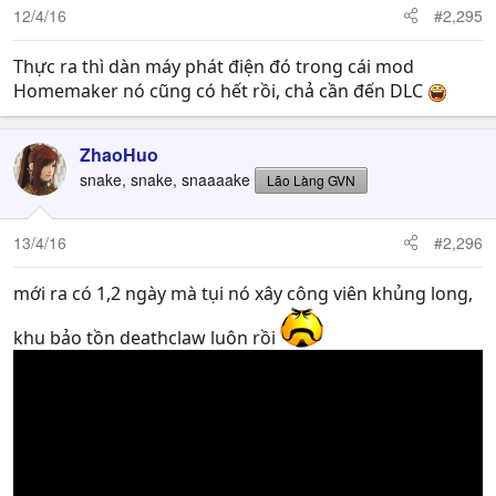
12/4/16
#2,295
Thực ra thì dàn máy phát điện đó trong cái mod
Homemaker nó cũng có hết rồi, chả cần đến DLC
ZhaoHuo
snake, snake, snaaaake
Lão Làng GVN
13/4/16
#2,296
mới ra có 1,2 ngày mà tụi nó xây công viên khủng long,
khu bảo tồn deathclaw luôn rồi