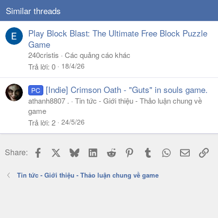
s
Similar threads
:
Play Block Blast: The Ultimate Free Block Puzzle
Game
240cristis
Các quảng cáo khác
18/4/26
Trả lời
0
[Indie] Crimson Oath - "Guts" in souls game.
PC
athanh8807 .
Tin tức - Giới thiệu - Thảo luận chung về
game
24/5/26
Trả lời
2
Facebook
X
Bluesky
LinkedIn
Reddit
Pinterest
Tumblr
WhatsApp
Email
Li
Share:
Tin tức - Giới thiệu - Thảo luận chung về game