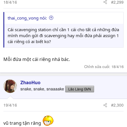
18/4/16
#2,299
thai_cong_vong nói:
Cái scavenging station chỉ cần 1 cái cho tất cả những đứa
mình muốn gửi đi scavenging hay mỗi đứa phải assign 1
cái riêng có ai biết ko?
Mỗi đứa một cái riêng nhá bác.
Chỉnh sửa cuối:
18/4/16
ZhaoHuo
snake, snake, snaaaake
Lão Làng GVN
19/4/16
#2,300
vũ trang tận răng