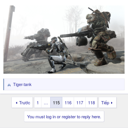
Tiger-tank
R
e
a
Trước
1
…
115
116
117
118
Tiếp
c
t
i
You must log in or register to reply here.
o
n