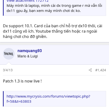
View attachment 172712
Máy mình là laptop, mình cài dx trong game r mà vẫn lỗi
dx11 gpu ấy, bạn xem máy mình chơi dc ko.
Dx support 10.1. Card của bạn chỉ hỗ trợ dx10 thôi, cài
dx11 cũng vô ích. Youtube thẳng tiến hoặc ra ngoài
hàng chơi cho đỡ ghiền.
namquang93
Mario & Luigi
3/4/13
#1,424
Patch 1.3 is now live !
http://www.mycrysis.com/forums/viewtopic.php?
f=58&t=63803