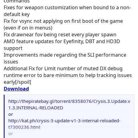
commands
Fixes for weapon customization when bound to a non-
default key
Fix for vsync not applying on first boot of the game
(even if on in menus)
Fix drawnear fov being reset every player spawn
AMD feature updates for Eyefinity, DBT and HD3D
support
Improvements made regarding the SLI performance
issues
Additional Fix for Limit number of muted DX debug
runtime error to bare minimum to help tracking issues
early[/spoil]
Download
http://thepiratebay.gl/torrent/8358076/Crysis.3.Update.v
1.3.INTERNAL-RELOADED
or
http://kat.ph/crysis-3-update-v1-3-internal-reloaded-
t7300236.html
or