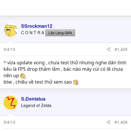
///////////////////////////////////////
SSrockman12
C O N T R A
Lão Làng GVN
3/4/13
#1,425
^ vừa update xong , chưa test thử nhưng nghe dân tình
kêu là FPS drop thảm lắm , bác nào máy cùi có lẽ chưa
nên up
btw , chiều về test thử xem sao
S.Dentatus
Legend of Zelda
3/4/13
#1,426