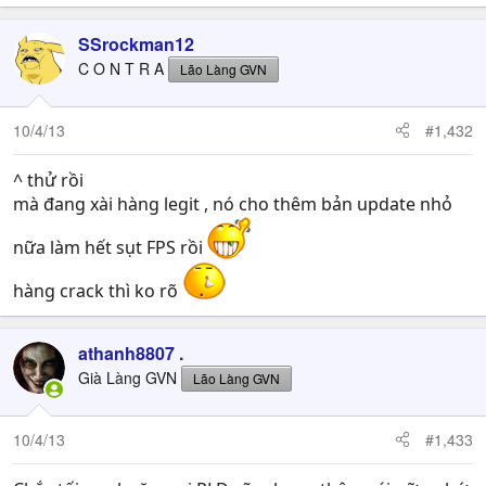
SSrockman12
C O N T R A
Lão Làng GVN
10/4/13
#1,432
^ thử rồi
mà đang xài hàng legit , nó cho thêm bản update nhỏ
nữa làm hết sụt FPS rồi
hàng crack thì ko rõ
athanh8807 .
Già Làng GVN
Lão Làng GVN
10/4/13
#1,433