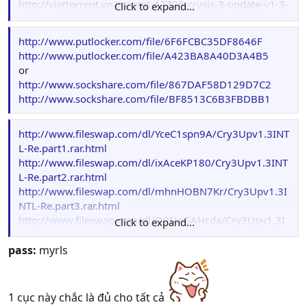
http://viettorrent.vn/torrent-42726-crysis-3-update-v1-3-
Click to expand...
internal-reloaded.html
or
http://www.putlocker.com/file/6F6FCBC35DF8646F
http://all.hdvnbits.org/crysis_3_update_v1_3_internal_rel
http://www.putlocker.com/file/A423BA8A40D3A4B5
oaded_t81640.html
or
http://www.sockshare.com/file/867DAF58D129D7C2
http://www.sockshare.com/file/BF8513C6B3FBDBB1
http://www.fileswap.com/dl/YceC1spn9A/Cry3Upv1.3INT
L-Re.part1.rar.html
http://www.fileswap.com/dl/ixAceKP180/Cry3Upv1.3INT
L-Re.part2.rar.html
http://www.fileswap.com/dl/mhnHOBN7Kr/Cry3Upv1.3I
NTL-Re.part3.rar.html
http://www.fileswap.com/dl/Q9NoGAHcda/Cry3Upv1.3I
Click to expand...
NTL-Re.part4.rar.html
http://www.fileswap.com/dl/V1qwRASk28/Cry3Upv1.3IN
pass:
myrls
TL-Re.part5.rar.html
http://www.fileswap.com/dl/HT8Lz6zcew/Cry3Upv1.3IN
TL-Re.part6.rar.html
1 cục này chắc là đủ cho tất cả