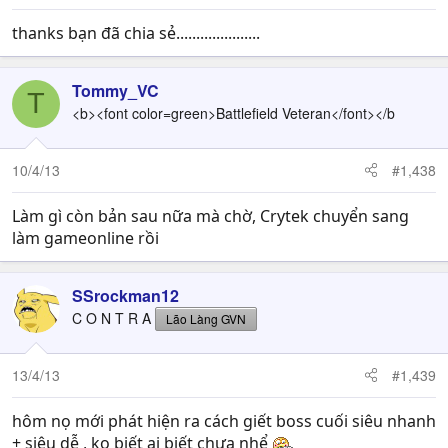
thanks bạn đã chia sẻ.....................
Tommy_VC
T
<b><font color=green>Battlefield Veteran</font></b
10/4/13
#1,438
Làm gì còn bản sau nữa mà chờ, Crytek chuyển sang
làm gameonline rồi
SSrockman12
C O N T R A
Lão Làng GVN
13/4/13
#1,439
hôm nọ mới phát hiện ra cách giết boss cuối siêu nhanh
+ siêu dễ , ko biết ai biết chưa nhể