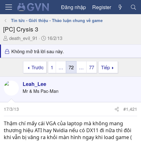
Đăng nhập
Register
Tin tức - Giới thiệu - Thảo luận chung về game
[PC] Crysis 3
T
N
death_evil_91
16/2/13
h
g
r
à
Không mở trả lời sau này.
e
y
a
g
Trước
1
…
72
…
77
Tiếp
d
ử
s
i
Leah_Lee
t
a
Mr & Ms Pac-Man
r
t
17/3/13
#1,421
e
r
Thậm chí mấy cái VGA của laptop mà không mang
thương hiệu ATI hay Nvidia nếu có DX11 đi nữa thì đôi
khi vẫn bị văng ra khỏi màn hình ngay khi load game (