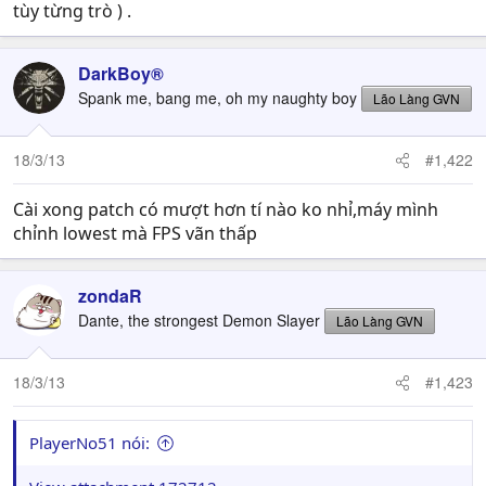
tùy từng trò ) .
DarkBoy®
Spank me, bang me, oh my naughty boy
Lão Làng GVN
18/3/13
#1,422
Cài xong patch có mượt hơn tí nào ko nhỉ,máy mình
chỉnh lowest mà FPS vãn thấp
zondaR
Dante, the strongest Demon Slayer
Lão Làng GVN
18/3/13
#1,423
PlayerNo51 nói: