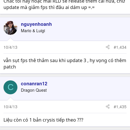
Chắc tối nay hoặc mai RLD sẽ release thêm cái nữa, chứ
update mà giảm fps thì đâu ai dám up =.=
nguyenhoanh
Mario & Luigi
10/4/13
#1,434
vẫn sụt fps thê thảm sau khi update 3 , hy vọng có thêm
patch
conanran12
C
Dragon Quest
10/4/13
#1,435
Liệu còn có 1 bản crysis tiếp theo ???