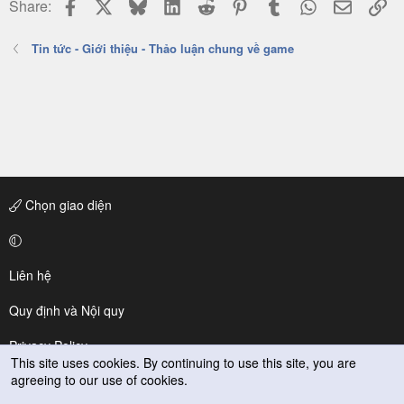
Facebook
X
Bluesky
LinkedIn
Reddit
Pinterest
Tumblr
WhatsApp
Email
Li
Share:
Tin tức - Giới thiệu - Thảo luận chung về game
Chọn giao diện
Liên hệ
Quy định và Nội quy
Privacy Policy
This site uses cookies. By continuing to use this site, you are
agreeing to our use of cookies.
Trợ giúp