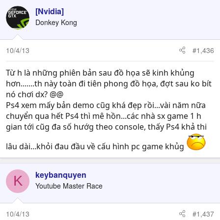
[Nvidia]
Donkey Kong
10/4/13
#1,436
Từ h là những phiên bản sau đồ họa sẽ kinh khủng
hơn.......th này toàn đi tiên phong đồ họa, đợt sau ko bít
nó chơi dx? @@
Ps4 xem mấy bản demo cũg khá đẹp rồi...vài năm nữa
chuyển qua hết Ps4 thì mê hồn...các nhà sx game 1 h
gian tới cũg đa số hướg theo console, thấy Ps4 khả thi
lâu dài...khỏi đau đầu về cấu hình pc game khủg
keybanquyen
K
Youtube Master Race
10/4/13
#1,437