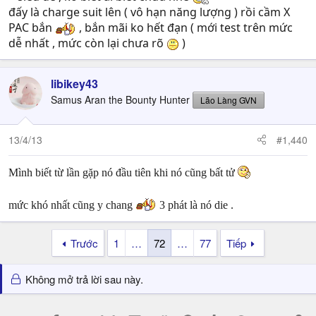
đấy là charge suit lên ( vô hạn năng lượng ) rồi cầm X
PAC bắn
, bắn mãi ko hết đạn ( mới test trên mức
dễ nhất , mức còn lại chưa rõ
)
libikey43
Samus Aran the Bounty Hunter
Lão Làng GVN
13/4/13
#1,440
Mình biết từ lần gặp nó đầu tiên khi nó cũng bất tử
mức khó nhất cũng y chang
3 phát là nó die .
Trước
1
…
72
…
77
Tiếp
Không mở trả lời sau này.