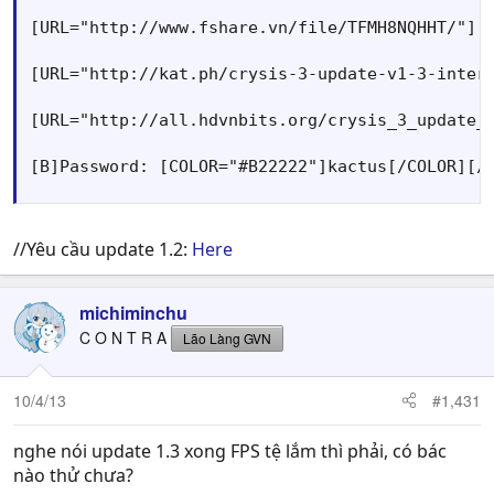
[URL="http://www.fshare.vn/file/TFMH8NQHHT/"][B
[URL="http://kat.ph/crysis-3-update-v1-3-intern
[URL="http://all.hdvnbits.org/crysis_3_update_v
[B]Password: [COLOR="#B22222"]kactus[/COLOR][/
//Yêu cầu update 1.2:
Here
michiminchu
C O N T R A
Lão Làng GVN
10/4/13
#1,431
nghe nói update 1.3 xong FPS tệ lắm thì phải, có bác
nào thử chưa?