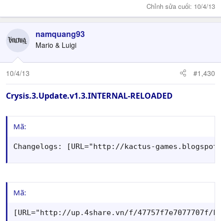
Chỉnh sửa cuối:
10/4/13
namquang93
Mario & Luigi
10/4/13
#1,430
Crysis.3.Update.v1.3.INTERNAL-RELOADED
Mã:
Changelogs: [URL="http://kactus-games.blogspot
Mã:
[URL="http://up.4share.vn/f/47757f7e7077707f/ka