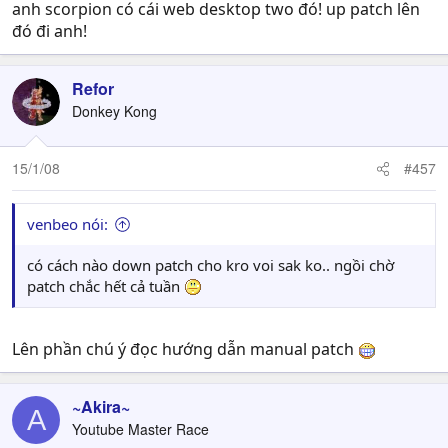
anh scorpion có cái web desktop two đó! up patch lên
đó đi anh!
Refor
Donkey Kong
15/1/08
#457
venbeo nói:
có cách nào down patch cho kro voi sak ko.. ngồi chờ
patch chắc hết cả tuần
Lên phần chú ý đọc hướng dẫn manual patch
~Akira~
A
Youtube Master Race