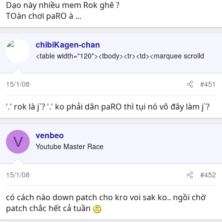
Dạo này nhiều mem Rok ghê ?
TOàn chơi paRO à ...
chibiKagen-chan
<table width="120"><tbody><tr><td><marquee scrolld
15/1/08
#451
'.' rok là j`? '.' ko phải dân paRO thì tụi nó vô đây làm j`?
venbeo
V
Youtube Master Race
15/1/08
#452
có cách nào down patch cho kro voi sak ko.. ngồi chờ
patch chắc hết cả tuần