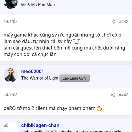
Mr & Ms Pac-Man
14/1/08
#442
mấy game khác cũng sv n'c ngoài nhưng tớ chơi có bị
làm sao đâu, tự nhin cái sv này T_T
làm cái quest lên thief bên mê cung mà chết dưới răng
mấy con dơi cả chục lần
meo02001
The Warrior of Light
Lão Làng GVN
14/1/08
#443
paRO tớ mở 2 client mà chạy phăm phăm
chibiKagen-chan
<table width="120"><tbody><tr><td><marquee scrolld