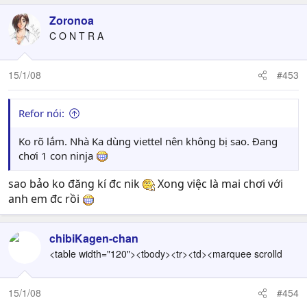
Zoronoa
C O N T R A
15/1/08
#453
Refor nói:
Ko rõ lắm. Nhà Ka dùng viettel nên không bị sao. Đang
chơi 1 con ninja
sao bảo ko đăng kí đc nik
Xong việc là mai chơi với
anh em đc rồi
chibiKagen-chan
<table width="120"><tbody><tr><td><marquee scrolld
15/1/08
#454