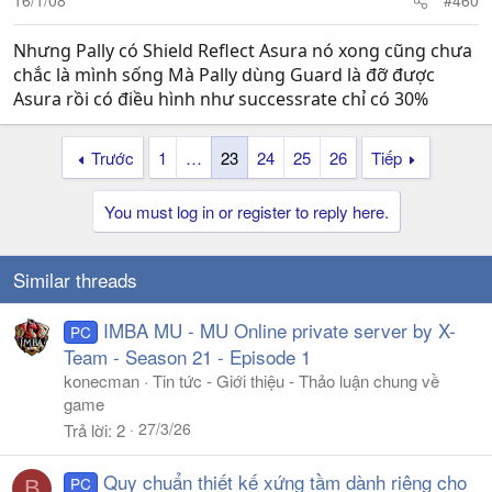
16/1/08
#460
Nhưng Pally có Shield Reflect Asura nó xong cũng chưa
chắc là mình sống Mà Pally dùng Guard là đỡ được
Asura rồi có điều hình như successrate chỉ có 30%
Trước
1
…
23
24
25
26
Tiếp
You must log in or register to reply here.
Similar threads
IMBA MU - MU Online private server by X-
PC
Team - Season 21 - Episode 1
konecman
Tin tức - Giới thiệu - Thảo luận chung về
game
27/3/26
Trả lời
2
Quy chuẩn thiết kế xứng tầm dành riêng cho
PC
B