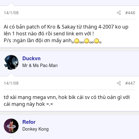
14/1/08
#446
Ai có bản patch of Kro & Sakay từ tháng 4-2007 ko up
lên 1 host nào đó rồi send link em với !
P/s :ngàn lần đội ơn mấy anh
Duckvn
Mr & Ms Pac-Man
14/1/08
#447
tớ xài mạng mega vnn, hok bik cái sv có thù oán gì với
cái mạng này hok =.=
Refor
Donkey Kong