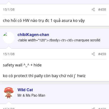
15/1/08
#458
cho hỏi có HW nào trụ đc 1 quả asura ko vậy
chibiKagen-chan
<table width="120"><tbody><tr><td><marquee scrolld
15/1/08
#459
safety wall ^_^ + hide
ko có protect thì pally còn bay chứ nói j` hwiz
Wild Cat
Mr & Ms Pac-Man