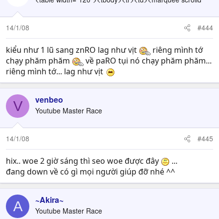
14/1/08
#444
kiểu như 1 lũ sang znRO lag như vịt
riêng mình tớ
chạy phăm phăm
về paRO tụi nó chạy phăm phăm...
riêng mình tớ... lag như vịt
venbeo
V
Youtube Master Race
14/1/08
#445
hix.. woe 2 giờ sáng thì seo woe được đây
...
đang down về có gì mọi người giúp đỡ nhé ^^
~Akira~
A
Youtube Master Race