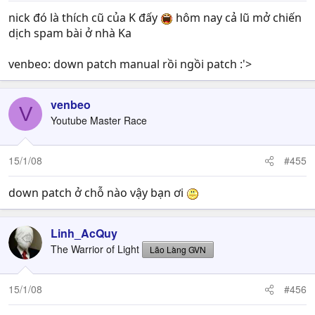
nick đó là thích cũ của K đấy
hôm nay cả lũ mở chiến
dịch spam bài ở nhà Ka
venbeo: down patch manual rồi ngồi patch :'>
venbeo
V
Youtube Master Race
15/1/08
#455
down patch ở chỗ nào vậy bạn ơi
Linh_AcQuy
The Warrior of Light
Lão Làng GVN
15/1/08
#456