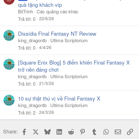
quà tặng khách vip
BiiTrinh
Các quảng cáo khác
22/6/26
Trả lời
0
Dissidia Final Fantasy NT Review
king_dragontb
Ultima Scriptorium
4/4/26
Trả lời
0
[Square Enix Blog] 5 điểm khiến Final Fantasy X
trở nên đáng chơi
king_dragontb
Ultima Scriptorium
21/3/26
Trả lời
0
10 sự thật thú vị về Final Fantasy X
king_dragontb
Ultima Scriptorium
24/3/26
Trả lời
2
Facebook
X
Bluesky
LinkedIn
Reddit
Pinterest
Tumblr
WhatsApp
Email
Li
Share: