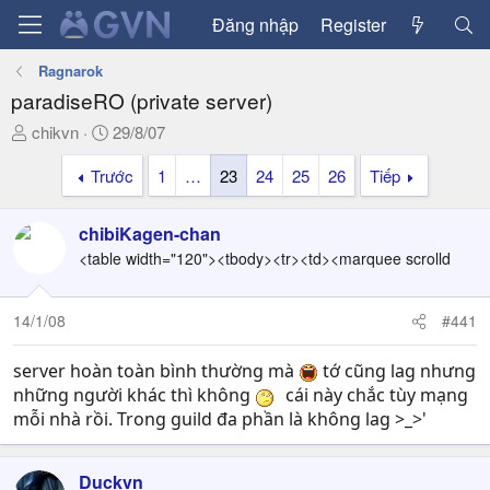
Đăng nhập
Register
Ragnarok
paradiseRO (private server)
T
N
chikvn
29/8/07
h
g
Trước
1
…
23
24
25
26
Tiếp
r
à
e
y
a
g
chibiKagen-chan
d
ử
<table width="120"><tbody><tr><td><marquee scrolld
s
i
t
a
14/1/08
#441
r
t
server hoàn toàn bình thường mà
tớ cũng lag nhưng
e
những người khác thì không
cái này chắc tùy mạng
r
mỗi nhà rồi. Trong guild đa phần là không lag >_>'
Duckvn