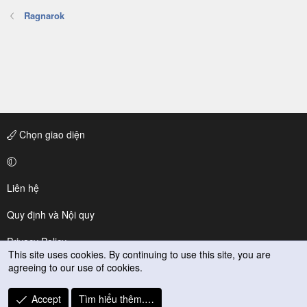
Ragnarok
Chọn giao diện
Liên hệ
Quy định và Nội quy
Privacy Policy
This site uses cookies. By continuing to use this site, you are
agreeing to our use of cookies.
Trợ giúp
R
Accept
Tìm hiểu thêm.…