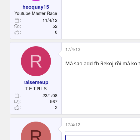
heoquay15
Youtube Master Race
11/4/12
52
0
17/4/12
R
Mà sao add fb Rekoj rồi mà ko 
raisemeup
T.E.T.Я.I.S
23/1/08
567
2
17/4/12
R