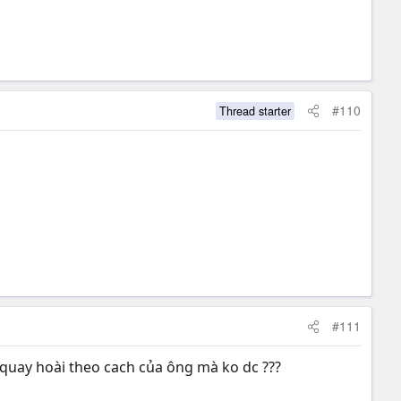
#110
Thread starter
#111
i quay hoài theo cach của ông mà ko dc ???