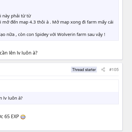
i này phải từ từ
 mới mở đến map 4.3 thôi à . Mở map xong đi farm mấy cái
 đạo nữa , còn con Spidey với Wolverin farm sau vậy !
ần lên lv luôn à?
#105
Thread starter
n lv luôn à?
ược 65 EXP