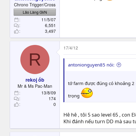
t
Chrono Trigger/Cross
e
Lão Làng GVN
r
11/5/07
6,551
3,497
17/4/12
R
antonionguyen85 nói:
rekoj ốb
tớ farm được đúng có khoảng 2 c
Mr & Ms Pac-Man
13/8/09
trọng
174
0
Hê hê , tôi 5 sao level 65 , con
Khi đánh nếu turn DD mà sau tu