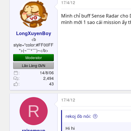
17/4/12
Mình chỉ buff Sense Radar cho D
mình mới 1 sao cái mission ấy 
LongXuyenBoy
<b
style="color:#FF00FF
">(~￣³￣)~</b>
Moderator
Lão Làng GVN
14/8/06
2,494
43
17/4/12
R
rekoj ốb nói:
Hi hi
raisemeup