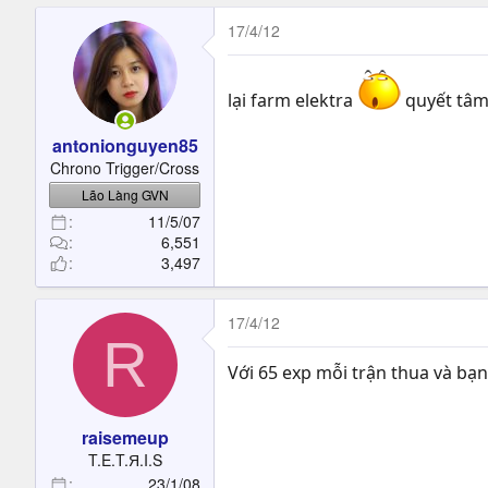
17/4/12
lại farm elektra
quyết tâm 
antonionguyen85
Chrono Trigger/Cross
Lão Làng GVN
11/5/07
6,551
3,497
17/4/12
R
Với 65 exp mỗi trận thua và bạn
raisemeup
T.E.T.Я.I.S
23/1/08