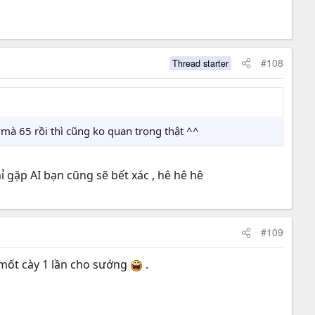
#108
Thread starter
 mà 65 rồi thì cũng ko quan trọng thật ^^
ỉ gặp AI bạn cũng sẽ bết xác , hê hê hê
#109
 mốt cày 1 lần cho sướng
.