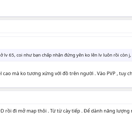
ở lv 65, coi như bạn chấp nhận đứng yên ko lên lv luôn rồi còn j,
el cao mà ko tương xứng với đồ trên người . Vào PVP , tuy ch
rồi đi mở map thôi . Từ từ cày tiếp . Để dành năng lượng