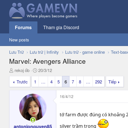
Forums
Tham gia Discord
New posts
Lưu Trữ
Lưu trữ | Infinity
Lưu trữ - game online
Text-bas
Marvel: Avengers Alliance
T
N
rekoj ốb
20/3/12
h
g
Trước
1
…
4
5
6
7
8
…
292
Tiếp
r
à
e
y
a
g
16/4/12
d
ử
s
i
t
tớ farm được đúng có khoảng 2 
a
r
silver trầm trọng
antonionguyen85