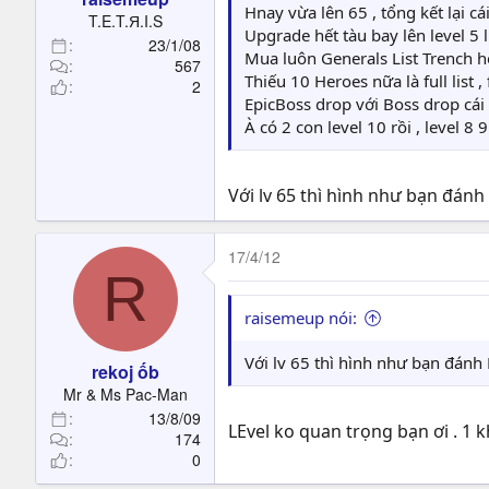
Hnay vừa lên 65 , tổng kết lại cá
T.E.T.Я.I.S
Upgrade hết tàu bay lên level 5 
23/1/08
Mua luôn Generals List Trench hế
567
Thiếu 10 Heroes nữa là full list
2
EpicBoss drop với Boss drop cái
À có 2 con level 10 rồi , level 
Với lv 65 thì hình như bạn đánh
17/4/12
R
raisemeup nói:
Với lv 65 thì hình như bạn đánh 
rekoj ốb
Mr & Ms Pac-Man
13/8/09
LEvel ko quan trọng bạn ơi . 1 
174
0