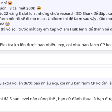
i nhỉ
luôn , 8 cái mất 200k
t 22 vàng 8 slot lun , nhưng chưa research ISO Shark để đập , cá
 , farm nốt rồi sẽ đi mở map , Uniform thì để farm sau vậy . Giờ
 đã
8 9 thì vô số , trước mắt cày em Cap với em Hulk lên 9 để thành bá
 Elektra ko lên được bao nhiêu exp, coi như bạn farm CP ko c
Elektra ko lên được bao nhiêu exp, coi như bạn farm CP ko cần lê
khi đã 5 sao level nào cũng thế , bạn cứ đánh thua là bạn đ