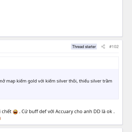
#102
Thread starter
mở map kiếm gold với kiếm silver thôi, thiếu silver trầm
i chết
. Cứ buff def với Accuary cho anh DD là ok .