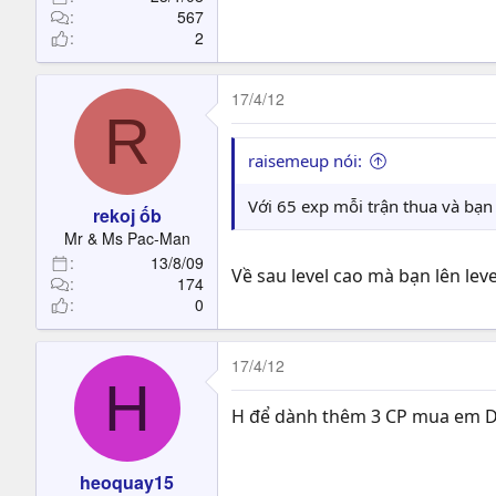
567
2
17/4/12
R
raisemeup nói:
Với 65 exp mỗi trận thua và bạn 
rekoj ốb
Mr & Ms Pac-Man
13/8/09
Về sau level cao mà bạn lên lev
174
0
17/4/12
H
H để dành thêm 3 CP mua em DD 
heoquay15