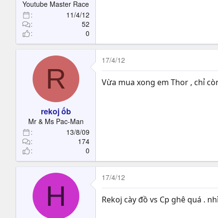
Youtube Master Race
11/4/12
52
0
17/4/12
R
Vừa mua xong em Thor , chỉ cò
rekoj ốb
Mr & Ms Pac-Man
13/8/09
174
0
17/4/12
H
Rekoj cày đồ vs Cp ghê quá . n