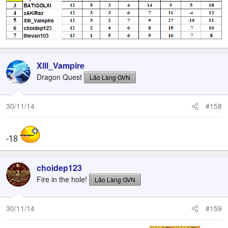
Xlll_Vampire
Dragon Quest
Lão Làng GVN
30/11/14
#158
-18
choidep123
Fire in the hole!
Lão Làng GVN
30/11/14
#159