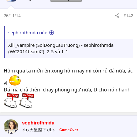
26/11/14
#142
sephirothmda nói:
Xlll_Vampire (SoiDongCauTruong) - sephirothmda
(WC2014teamXI): 2-5 và 1-1
Hôm qua ta mới rên xong hôm nay mi còn rủ đá nữa, ác
vl
Đá mà chả thèm chạy phòng ngự nữa, D cho nó nhanh
sephirothmda
<b>天皇陛下</b>
GameOver