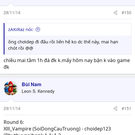
28/11/14
#150
zAKiRaz nói:
ông chơidep đi đâu rồi liên hệ ko dc thế này, mai hạn
chót rồi @@
chiều mai tầm 1h đá đk k.mấy hôm nay bận k vào game
đk
Bùi Nam
Leon S. Kennedy
29/11/14
#151
Round 6:
Xlll_Vampire (SoiDongCauTruong) - choidep123