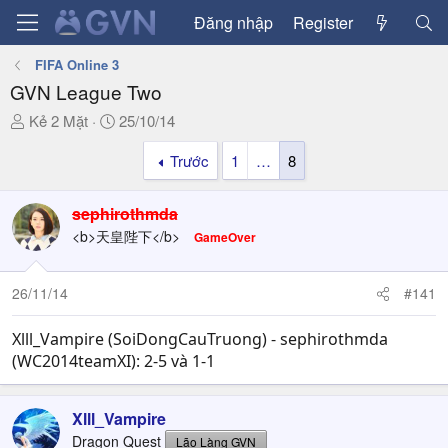
Đăng nhập
Register
FIFA Online 3
GVN League Two
T
N
Kẻ 2 Mặt
25/10/14
h
g
Trước
1
…
8
r
à
e
y
a
g
sephirothmda
d
ử
<b>天皇陛下</b>
GameOver
s
i
t
a
26/11/14
#141
r
t
Xlll_Vampire (SoiDongCauTruong) - sephirothmda
e
(WC2014teamXI): 2-5 và 1-1
r
Xlll_Vampire
Dragon Quest
Lão Làng GVN