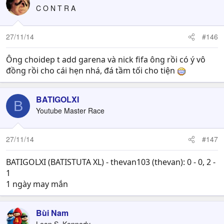
C O N T R A
27/11/14
#146
Ông choidep t add garena và nick fifa ông rồi có ý vô
đồng rồi cho cái hẹn nhá, đá tầm tối cho tiện
BATIGOLXI
B
Youtube Master Race
27/11/14
#147
BATIGOLXI (BATISTUTA XL) - thevan103 (thevan): 0 - 0, 2 -
1
1 ngày may mắn
Bùi Nam