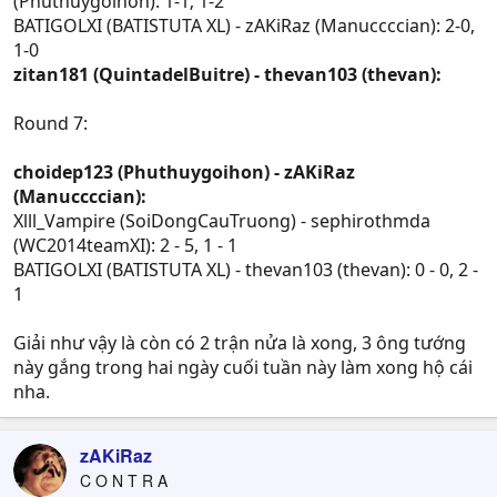
(Phuthuygoihon): 1-1; 1-2
BATIGOLXI (BATISTUTA XL) - zAKiRaz (Manuccccian): 2-0,
1-0
zitan181 (QuintadelBuitre) - thevan103 (thevan):
Round 7:
choidep123 (Phuthuygoihon) - zAKiRaz
(Manuccccian):
Xlll_Vampire (SoiDongCauTruong) - sephirothmda
(WC2014teamXI): 2 - 5, 1 - 1
BATIGOLXI (BATISTUTA XL) - thevan103 (thevan): 0 - 0, 2 -
1
Giải như vậy là còn có 2 trận nửa là xong, 3 ông tướng
này gắng trong hai ngày cuối tuần này làm xong hộ cái
nha.
zAKiRaz
C O N T R A