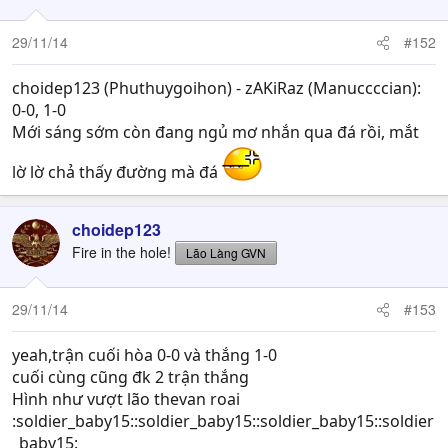
29/11/14
#152
choidep123 (Phuthuygoihon) - zAKiRaz (Manuccccian):
0-0, 1-0
Mới sáng sớm còn đang ngủ mơ nhắn qua đá rồi, mắt
lờ lờ chả thấy đường mà đá
choidep123
Fire in the hole!
Lão Làng GVN
29/11/14
#153
yeah,trận cuối hòa 0-0 và thắng 1-0
cuối cùng cũng đk 2 trận thắng
Hình như vượt lão thevan roai
:soldier_baby15::soldier_baby15::soldier_baby15::soldier
_baby15: