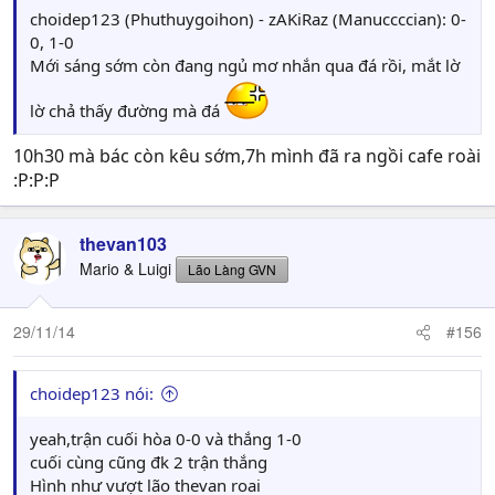
choidep123 (Phuthuygoihon) - zAKiRaz (Manuccccian): 0-
0, 1-0
Mới sáng sớm còn đang ngủ mơ nhắn qua đá rồi, mắt lờ
lờ chả thấy đường mà đá
10h30 mà bác còn kêu sớm,7h mình đã ra ngồi cafe roài
:P:P:P
thevan103
Mario & Luigi
Lão Làng GVN
29/11/14
#156
choidep123 nói:
yeah,trận cuối hòa 0-0 và thắng 1-0
cuối cùng cũng đk 2 trận thắng
Hình như vượt lão thevan roai