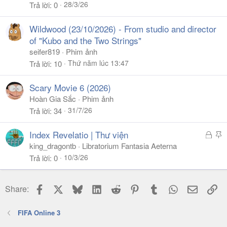
28/3/26
Trả lời
0
Wildwood (23/10/2026) - From studio and director
of "Kubo and the Two Strings"
seifer819
Phim ảnh
Thứ năm lúc 13:47
Trả lời
10
Scary Movie 6 (2026)
Hoàn Gia Sắc
Phim ảnh
31/7/26
Trả lời
34
Đ
S
Index Revelatio | Thư viện
ã
t
king_dragontb
Libratorium Fantasia Aeterna
k
i
10/3/26
Trả lời
0
h
c
ó
k
Facebook
X
Bluesky
LinkedIn
Reddit
Pinterest
Tumblr
WhatsApp
Email
Li
Share:
a
y
FIFA Online 3