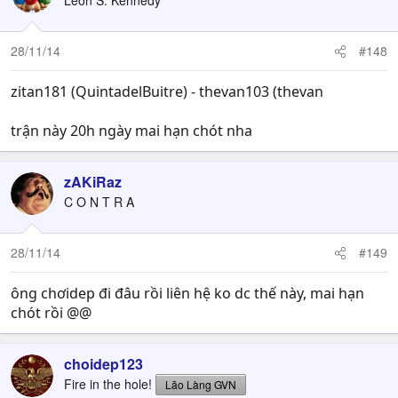
Leon S. Kennedy
28/11/14
#148
zitan181 (QuintadelBuitre) - thevan103 (thevan
trận này 20h ngày mai hạn chót nha
zAKiRaz
C O N T R A
28/11/14
#149
ông chơidep đi đâu rồi liên hệ ko dc thế này, mai hạn
chót rồi @@
choidep123
Fire in the hole!
Lão Làng GVN