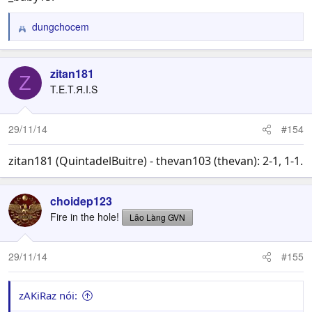
dungchocem
R
e
a
c
zitan181
Z
t
T.E.T.Я.I.S
i
o
n
29/11/14
#154
s
:
zitan181 (QuintadelBuitre) - thevan103 (thevan): 2-1, 1-1.
choidep123
Fire in the hole!
Lão Làng GVN
29/11/14
#155
zAKiRaz nói: