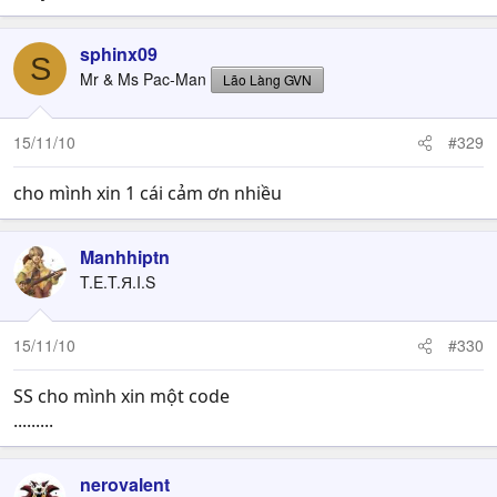
sphinx09
S
Mr & Ms Pac-Man
Lão Làng GVN
15/11/10
#329
cho mình xin 1 cái cảm ơn nhiều
Manhhiptn
T.E.T.Я.I.S
15/11/10
#330
SS cho mình xin một code
.........
nerovalent