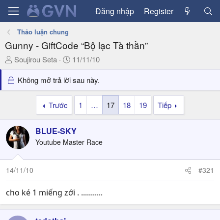
Đăng nhập
Register
Thảo luận chung
Gunny - GiftCode “Bộ lạc Tà thần”
T
N
Soujirou Seta
11/11/10
h
g
r
à
Không mở trả lời sau này.
e
y
a
g
Trước
1
…
17
18
19
Tiếp
d
ử
s
i
BLUE-SKY
t
a
Youtube Master Race
r
t
14/11/10
#321
e
r
cho ké 1 miếng zới . ...........