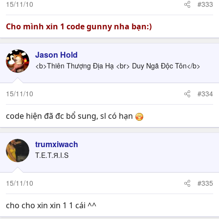
15/11/10
#333
Cho mình xin 1 code gunny nha bạn:)
Jason Hold
<b>Thiên Thượng Địa Hạ <br> Duy Ngã Độc Tôn</b>
15/11/10
#334
code hiện đã đc bổ sung, sl có hạn
trumxiwach
T.E.T.Я.I.S
15/11/10
#335
cho cho xin xin 1 1 cái ^^