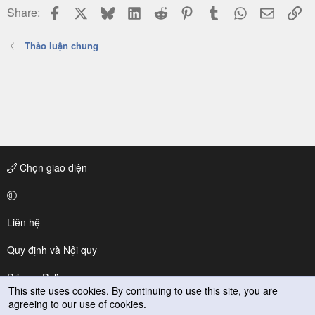
Facebook
X
Bluesky
LinkedIn
Reddit
Pinterest
Tumblr
WhatsApp
Email
Li
Share:
Thảo luận chung
Chọn giao diện
Liên hệ
Quy định và Nội quy
Privacy Policy
This site uses cookies. By continuing to use this site, you are
agreeing to our use of cookies.
Trợ giúp