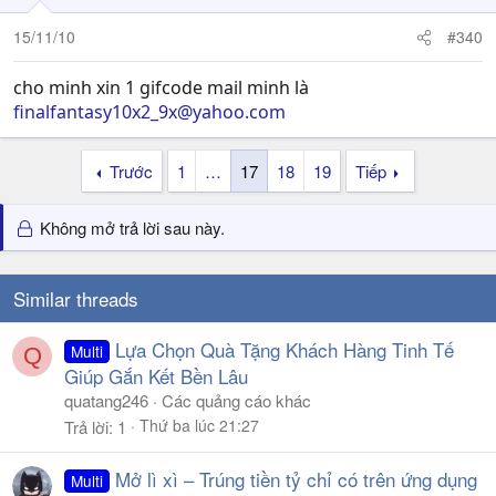
15/11/10
#340
cho minh xin 1 gifcode mail minh là
finalfantasy10x2_9x@yahoo.com
Trước
1
…
17
18
19
Tiếp
Không mở trả lời sau này.
Similar threads
Lựa Chọn Quà Tặng Khách Hàng Tinh Tế
Multi
Q
Giúp Gắn Kết Bền Lâu
quatang246
Các quảng cáo khác
Thứ ba lúc 21:27
Trả lời
1
Mở lì xì – Trúng tiền tỷ chỉ có trên ứng dụng
Multi