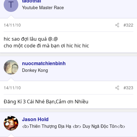
tadothai
T
Youtube Master Race
14/11/10
#322
hic sao đợi lâu quá @.@
cho một code đi mà bạn ơi hic hic hic
nuocmatchienbinh
Donkey Kong
14/11/10
#323
Đăng Kí 3 Cái Nhé Bạn,Cảm ơn Nhiều
Jason Hold
<b>Thiên Thượng Địa Hạ <br> Duy Ngã Độc Tôn</b>