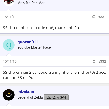
Mr & Ms Pac-Man
15/11/10
#331
SS cho mình xin 1 code nhé, thanks nhiều
quocan911
Q
Youtube Master Race
15/11/10
#332
SS cho em xin 2 cái code Gunny nhé, vì em chơi tới 2 acć,
cám ơn SS nhiều
mizakuta
Legend of Zelda
Lão Làng GVN