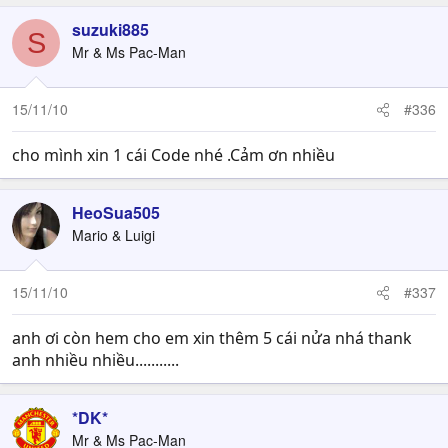
suzuki885
S
Mr & Ms Pac-Man
15/11/10
#336
cho mình xin 1 cái Code nhé .Cảm ơn nhiều
HeoSua505
Mario & Luigi
15/11/10
#337
anh ơi còn hem cho em xin thêm 5 cái nửa nhá thank
anh nhiều nhiều...........
*DK*
Mr & Ms Pac-Man