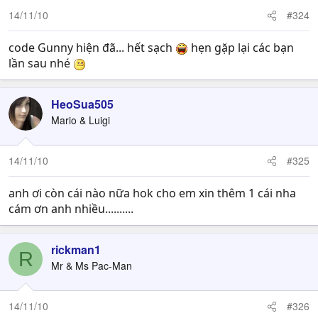
14/11/10
#324
code Gunny hiện đã... hết sạch
hẹn gặp lại các bạn
lần sau nhé
HeoSua505
Mario & Luigi
14/11/10
#325
anh ơi còn cái nào nữa hok cho em xin thêm 1 cái nha
cám ơn anh nhiều..........
rickman1
R
Mr & Ms Pac-Man
14/11/10
#326