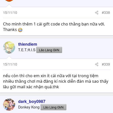
15/11/10
#338
Cho mình thêm 1 cái gift code cho thằng bạn nữa với.
Thanks
thiendiem
T.E.T.Я.I.S
Lão Làng GVN
15/11/10
#339
nếu còn thì cho em xin ít cái nữa với tại trong tiệm
nhiều thằng chơi mà đăng kí nick diễn đàn mà sao thấy
lâu gữi mail xác nhận quá.thk
dark_boy0987
Donkey Kong
Lão Làng GVN