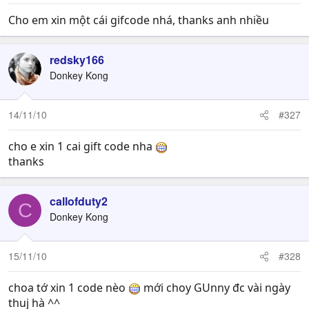
Cho em xin một cái gifcode nhá, thanks anh nhiều
redsky166
Donkey Kong
14/11/10
#327
cho e xin 1 cai gift code nha
thanks
callofduty2
C
Donkey Kong
15/11/10
#328
choa tớ xin 1 code nèo
mới choy GUnny đc vài ngày
thuj hà ^^