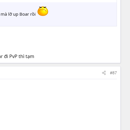
 mà lỡ up Boar rồi
ar đi PvP thì tạm
#87