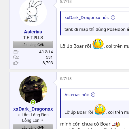
9/7/18
xxDark_Dragonxx nói:
tank đi map thì dùng Poseidon á,
Asterias
T.E.T.Я.I.S
Lão Làng GVN
Lỡ úp Boar rồi
, coi trên 
14/12/14
531
8,703
9/7/18
Asterias nói:
xxDark_Dragonxx
Lỡ úp Boar rồi
, coi trên 
♀ Lắm Lông Đen
Lồng Lộn ♀
mình còn chưa có Boar
Lão Làng GVN