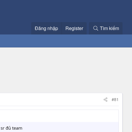
Đăng nhập
Register
Tìm kiếm
#81
4 sr đủ team