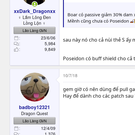
xxDark_Dragonxx
Boar có passive giảm 30% dam xu
♀ Lắm Lông Đen
Mềnh cũng chưa có Poseidon
Lồng Lộn ♀
Lão Làng GVN
23/6/06
sau này nó cho cả nùi thẻ S ấy 
5,984
9,849
Poseidon có buff shield cho cả
10/7/18
gem giờ có nên dùng để pull ga
Hay để dành cho các patch sau ?
badboy12321
Dragon Quest
Lão Làng GVN
12/4/09
1,376