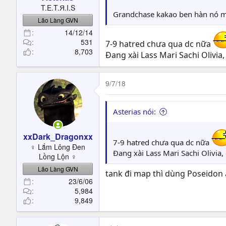
t
T.E.T.Я.I.S
e
Grandchase kakao ben hàn nó mở
Lão Làng GVN
r
14/12/14
531
7-9 hatred chưa qua dc nữa
8,703
Đang xài Lass Mari Sachi Olivia,
9/7/18
Asterias nói:
xxDark_Dragonxx
7-9 hatred chưa qua dc nữa
♀ Lắm Lông Đen
Đang xài Lass Mari Sachi Olivia,
Lồng Lộn ♀
Lão Làng GVN
tank đi map thì dùng Poseidon á
23/6/06
5,984
9,849