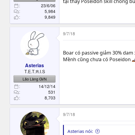
tại thấy Poseidon skill chống b
23/6/06
5,984
9,849
9/7/18
Boar có passive giảm 30% dam x
Mềnh cũng chưa có Poseidon
Asterias
T.E.T.Я.I.S
Lão Làng GVN
14/12/14
531
8,703
9/7/18
Asterias nói: