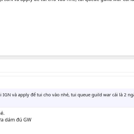
ại IGN và apply để tui cho vào nhé, tui queue guild war cái là 2 n
hé.
hưa dám đú GW