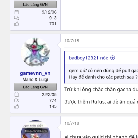
Lão Làng GVN
9/12/06
913
701
10/7/18
badboy12321 nói:
gem giờ có nên dùng để pull ga
gamevnn_vn
Hay để dành cho các patch sau ?
Mario & Luigi
Lão Làng GVN
Trừ khi ông chắc chắn gacha đượ
22/2/05
774
được thêm Rufus, ai dè ăn quả
145
10/7/18
ai chưa vào guild thì nhanh để l