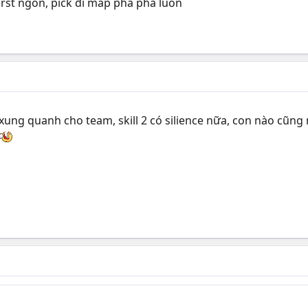
urst ngon, pick đi map phà phà luôn
ung quanh cho team, skill 2 có silience nữa, con nào cũng