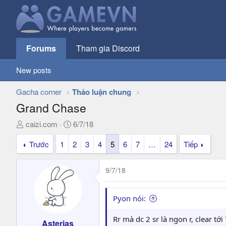
Forums
Tham gia Discord
New posts
Gacha corner
Thảo luận chung
Grand Chase
T
N
caizi.com
6/7/18
h
g
Trước
1
2
3
4
5
6
7
…
24
Tiếp
r
à
e
y
a
g
9/7/18
d
ử
s
i
t
Pyon nói:
a
r
Rr mà dc 2 sr là ngon r, clear tơ
Asterias