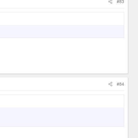
#83
#84