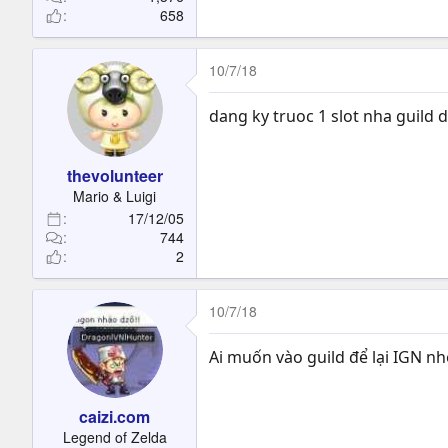
658
10/7/18
dang ky truoc 1 slot nha guild d
thevolunteer
Mario & Luigi
17/12/05
744
2
10/7/18
Ai muốn vào guild để lại IGN nhé
caizi.com
Legend of Zelda