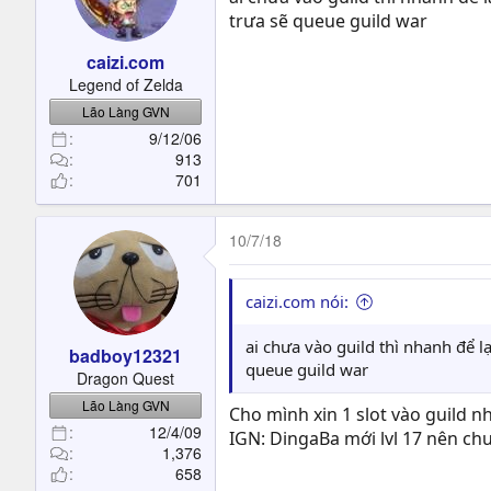
trưa sẽ queue guild war
caizi.com
Legend of Zelda
Lão Làng GVN
9/12/06
913
701
10/7/18
caizi.com nói:
ai chưa vào guild thì nhanh để l
badboy12321
queue guild war
Dragon Quest
Lão Làng GVN
Cho mình xin 1 slot vào guild n
12/4/09
IGN: DingaBa mới lvl 17 nên c
1,376
658