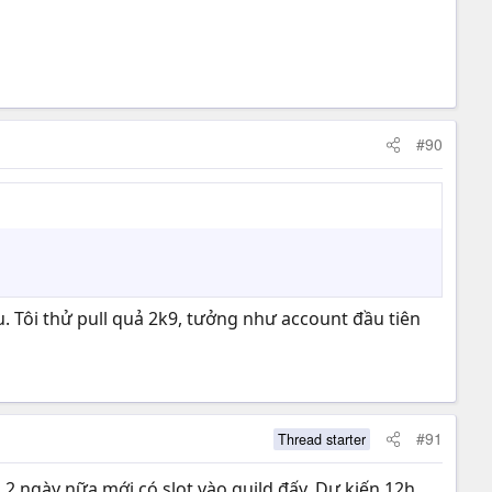
#90
u. Tôi thử pull quả 2k9, tưởng như account đầu tiên
#91
Thread starter
là 2 ngày nữa mới có slot vào guild đấy. Dự kiến 12h