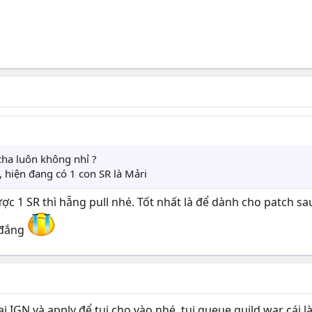
cha luôn không nhỉ ?
, hiện đang có 1 con SR là Mảri
c 1 SR thì hẵng pull nhé. Tốt nhất là để dành cho patch sa
 đắng
ại IGN và apply để tui cho vào nhé, tui queue guild war cái 