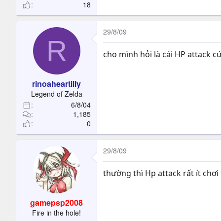
18
29/8/09
R
cho mình hỏi là cái HP attack cứ
rinoaheartilly
Legend of Zelda
6/8/04
1,185
0
29/8/09
thường thì Hp attack rất ít chơ
gamepsp2008
Fire in the hole!