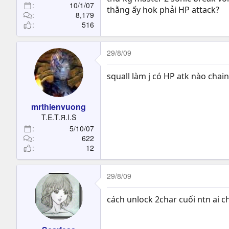
10/1/07
thằng ấy hok phải HP attack?
8,179
516
29/8/09
squall làm j có HP atk nào chai
mrthienvuong
T.E.T.Я.I.S
5/10/07
622
12
29/8/09
cách unlock 2char cuối ntn ai ch