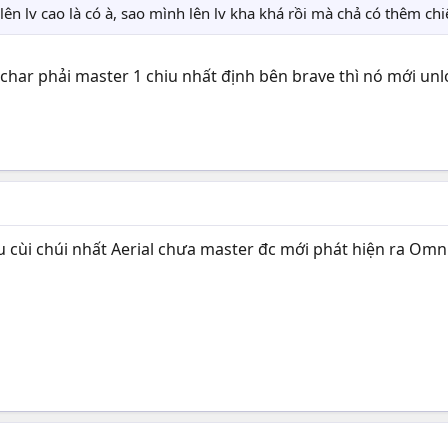
 lên lv cao là có à, sao mình lên lv kha khá rồi mà chả có thêm ch
ài char phải master 1 chiu nhất định bên brave thì nó mới un
 cùi chúi nhất Aerial chưa master đc mới phát hiện ra Omni