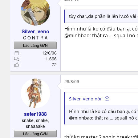
tùy char,,đa phần là lên lv,có v
Hình như là ko có đâu bạn ạ, có 
Silver_veno
@minhbao: thật ra ... squall nó 
C O N T R A
Lão Làng GVN
12/6/06
1,666
72
29/8/09
Silver_veno nói:
Hình như là ko có đâu bạn ạ, có t
sefer1988
@minhbao: thật ra ... squall nó c
snake, snake,
snaaaake
Lão Làng GVN
thử kg master 2 sonic break với