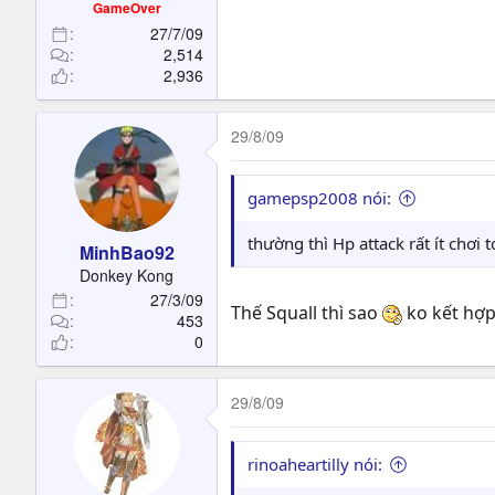
GameOver
27/7/09
2,514
2,936
29/8/09
gamepsp2008 nói:
thường thì Hp attack rất ít chơi
MinhBao92
Donkey Kong
27/3/09
Thế Squall thì sao
ko kết hợp
453
0
29/8/09
rinoaheartilly nói: