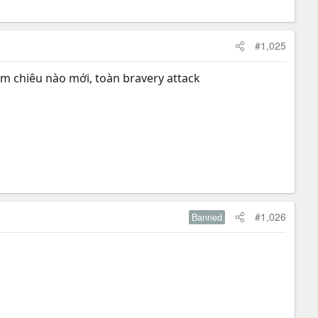
#1,025
hêm chiêu nào mới, toàn bravery attack
#1,026
Banned