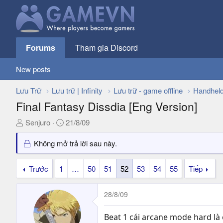
Forums
Tham gia Discord
New posts
Lưu Trữ
Lưu trữ | Infinity
Lưu trữ - game offline
Handhel
Final Fantasy Dissdia [Eng Version]
T
N
Senjuro
21/8/09
h
g
r
à
Không mở trả lời sau này.
e
y
a
g
Trước
1
…
50
51
52
53
54
55
Tiếp
d
ử
s
i
28/8/09
t
a
r
Beat 1 cái arcane mode hard là c