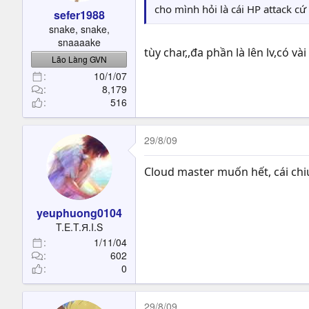
cho mình hỏi là cái HP attack cứ
sefer1988
snake, snake,
snaaaake
tùy char,,đa phần là lên lv,có v
Lão Làng GVN
10/1/07
8,179
516
29/8/09
Cloud master muốn hết, cái chiu
yeuphuong0104
T.E.T.Я.I.S
1/11/04
602
0
29/8/09