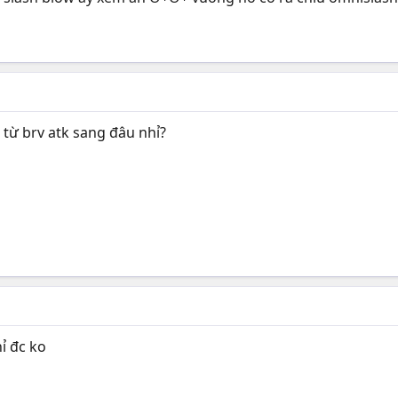
n từ brv atk sang đâu nhỉ?
ỉ đc ko