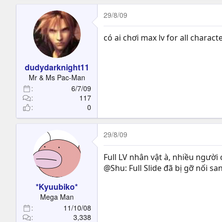
29/8/09
có ai chơi max lv for all chara
dudydarknight11
Mr & Ms Pac-Man
6/7/09
117
0
29/8/09
Full LV nhân vật à, nhiều ngườ
@Shu: Full Slide đã bị gỡ nối sa
*Kyuubiko*
Mega Man
11/10/08
3,338