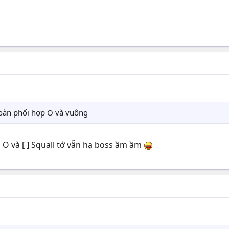
 toàn phối hợp O và vuông
 O và [ ] Squall tớ vẫn hạ boss ầm ầm