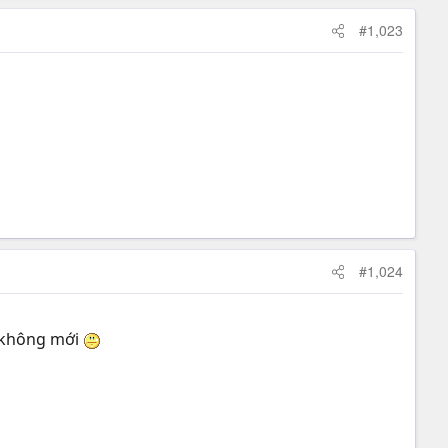
#1,023
#1,024
ên không mới