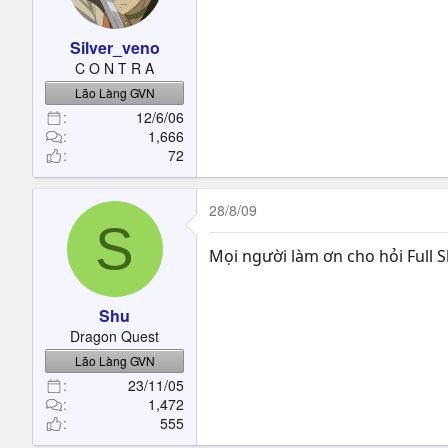
t
e
Silver_veno
r
C O N T R A
Lão Làng GVN
12/6/06
1,666
72
28/8/09
S
Mọi người làm ơn cho hỏi Full S
Shu
Dragon Quest
Lão Làng GVN
23/11/05
1,472
555