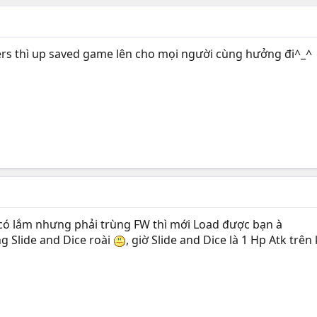
cters thì up saved game lên cho mọi người cùng hưởng đi^_^
i có lắm nhưng phải trùng FW thì mới Load được bạn à
ng Slide and Dice roài
, giờ Slide and Dice là 1 Hp Atk tr