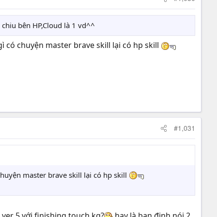
c chiu bên HP,Cloud là 1 vd^^
ì có chuyện master brave skill lại có hp skill
#1,031
huyện master brave skill lại có hp skill
er 5 với finishing touch kg?
,hay là bạn định nói 2