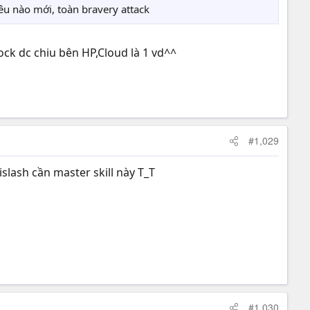
iêu nào mới, toàn bravery attack
lock dc chiu bên HP,Cloud là 1 vd^^
#1,029
slash cần master skill này T_T
#1,030