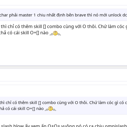
ài char phải master 1 chiu nhất định bên brave thì nó mới unlock d
thì chỉ có thêm skill [] combo cùng với O thôi. Chứ làm cóc g
chả có cái skill O+[] nào
hì chỉ có thêm skill [] combo cùng với O thôi. Chứ làm cóc gì có c
hả có cái skill O+[] nào
 slash blow ấy xem ấn O+O+ vuông nó có ra chiu omnislash v