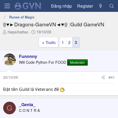
Đăng nhập
Register
Runes of Magic
۩♥►Dragons-GameVN◄♥۩ :Guild GameVN
T
N
hiepsihattao
19/10/09
h
g
Trước
1
2
3
r
à
e
y
a
g
Funnnny
d
ử
Will Code Python For FOOD
Moderator
s
i
t
a
20/10/09
#41
r
t
Đặt tên Guild là Veterans đê
e
r
_Genta_
G
C O N T R A