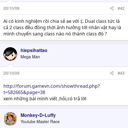
20/10/09
#42
Ai có kinh nghiệm rồi chia sẻ ae với :(. Dual class tức là
cả 2 class đều đồng thời ảnh hưởng tới nhân vật hay là
mình chuyển sang class nào nó thành class đó ?
hiepsihattao
Mega Man
20/10/09
#43
http://forum.gamevn.com/showthread.php?
t=582665&page=38
xem những bài mình viết ,hỏi,có trả lời
Monkey•D•Luffy
Youtube Master Race