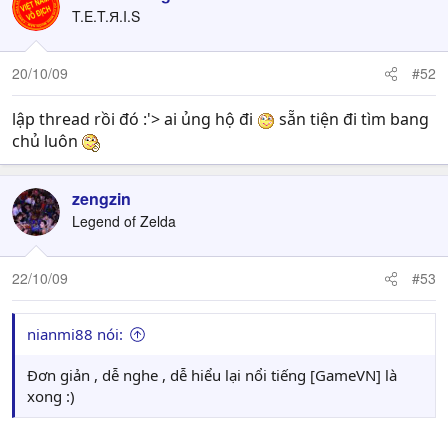
T.E.T.Я.I.S
20/10/09
#52
lập thread rồi đó :'> ai ủng hộ đi
sẵn tiện đi tìm bang
chủ luôn
zengzin
Legend of Zelda
22/10/09
#53
nianmi88 nói:
Đơn giản , dễ nghe , dễ hiểu lại nổi tiếng [GameVN] là
xong :)