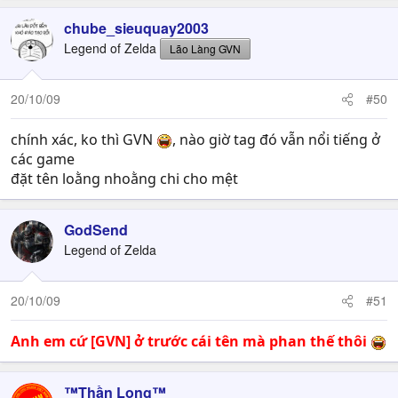
chube_sieuquay2003
Legend of Zelda
Lão Làng GVN
20/10/09
#50
chính xác, ko thì GVN
, nào giờ tag đó vẫn nổi tiếng ở
các game
đặt tên loằng nhoằng chi cho mệt
GodSend
Legend of Zelda
20/10/09
#51
Anh em cứ [GVN] ở trước cái tên mà phan thế thôi
™Thần Long™