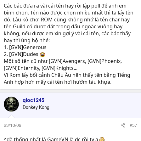
Các bác đưa ra vài cái tên hay rồi lập poll để anh em
bình chọn. Tên nào được chọn nhiều nhất thì ta lấy tên
đó. Lâu kô chơi ROM cũng không nhớ là tên char hay
tên Guild có được đặt trong dấu ngoặc vuông hay
không, nếu được em xin gợi ý vài cái tên, các bác thấy
hay thì ủng hộ nhé:
1. [GVN]Generous
2. [GVN]Dudes
Một số tên cũ như [GVN]Avengers, [GVN]Phoenix,
[GVN]Enternity, [GVN]Knights...
Vì Rom lấy bối cảnh Châu Âu nên thấy tên bằng Tiếng
Anh hợp hơn mấy cái tên hơi hướm tàu khựa.
qloc1245
Donkey Kong
23/10/09
#57
^đã thống nhất là GameVN là dc rồi ty ạ