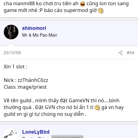
cha nianmi88 ko chơi tru tiên ah
cũng lon ton sang
game mới nhé :P báo cáo supermod giờ
shinomori
Mr & Ms Pac-Man
23/10/09
#54
Xin 1 slot :
Nick : zzThánhCôzz
Class :mage/priest
Về tên guild , mình thấy đặt GameVN thì nó....bình
thường quá . Đặt GVN cho nó bí ẩn 1 tí
gà vn hay
guild vn gì gì tự chúng no suy diễn .
LoneLyBird