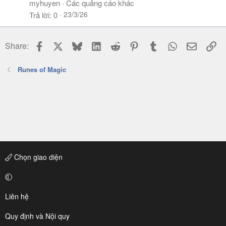
myhuyen
Các quảng cáo khác
23/3/26
Trả lời
0
Facebook
X
Bluesky
LinkedIn
Reddit
Pinterest
Tumblr
WhatsApp
Email
Li
Share:
Runes of Magic
Chọn giao diện
Liên hệ
Quy định và Nội quy