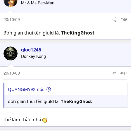
Mr & Ms Pac-Man
20/10/09
#46
đơn gian thui tên giuld là.
TheKingGhost
qloc1245
Donkey Kong
20/10/09
#47
QUANGMY92 nói:
đơn gian thui tên giuld là.
TheKingGhost
thế làm thầu nhá