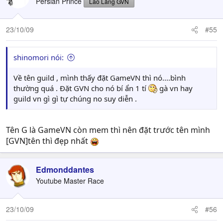
Persian Prince
Lão Làng GVN
23/10/09
#55
shinomori nói:
Về tên guild , mình thấy đặt GameVN thì nó....bình
thường quá . Đặt GVN cho nó bí ẩn 1 tí
gà vn hay
guild vn gì gì tự chúng no suy diễn .
Tên G là GameVN còn mem thì nên đặt trước tên mình
[GVN]tên thì đẹp nhất
Edmonddantes
Youtube Master Race
23/10/09
#56