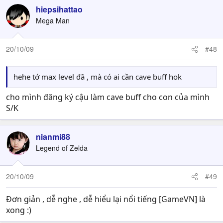
hiepsihattao
Mega Man
20/10/09
#48
hehe tớ max level đã , mà có ai cần cave buff hok
cho mình đăng ký cậu làm cave buff cho con của mình
S/K
nianmi88
Legend of Zelda
20/10/09
#49
Đơn giản , dễ nghe , dễ hiểu lại nổi tiếng [GameVN] là
xong :)