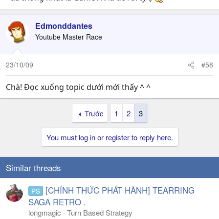
Edmonddantes
Youtube Master Race
23/10/09
#58
Chà! Đọc xuống topic dưới mới thấy ^ ^
Trước
1
2
3
You must log in or register to reply here.
Similar threads
[CHÍNH THỨC PHÁT HÀNH] TEARRING
PS
SAGA RETRO .
longmagic
Turn Based Strategy