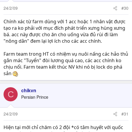
24/2/09
#30
Chính xác từ farm dùng với 1 acc hoặc 1 nhân vật được
tạo ra ko phải với mục đích phát triển xưng hùng xưng
bá. acc này được cho ăn cho uống vừa đủ rùi đi làm
"nông dân" đem lại lợi ích cho các acc chính.
Farm team trong HT có nhiệm vụ nuôi nấng các hảo thủ
gắn mác "Tuyển" đòi lương quá cao, các acc chính ko
chịu nổi. Farm team kết thúc NV khi nó bị lock do phá
sản
chikvn
C
Persian Prince
24/2/09
#31
Hiện tại mới chỉ chăm có 2 đội *có tâm huyết với quốc