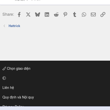
Facebook
X
Bluesky
LinkedIn
Reddit
Pinterest
Tumblr
WhatsApp
Email
Li
Share:
Hattrick
Chọn giao diện
Liên hệ
Quy định và Nội quy
Privacy Policy