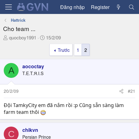
Đăng nhập
Register
Hattrick
Cho team ...
T
N
quocboy1991
15/2/09
h
g
Trước
1
2
r
à
e
y
a
g
aococtay
A
d
ử
T.E.T.Я.I.S
s
i
t
a
20/2/09
#21
r
t
Đội TamkyCity em đã nắm rồi :p Cũng sẵn sàng làm
e
farm team thôi
r
chikvn
C
Persian Prince