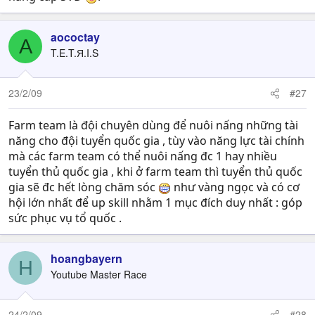
aococtay
A
T.E.T.Я.I.S
23/2/09
#27
Farm team là đội chuyên dùng để nuôi nấng những tài
năng cho đội tuyển quốc gia , tùy vào năng lực tài chính
mà các farm team có thể nuôi nấng đc 1 hay nhiều
tuyển thủ quốc gia , khi ở farm team thì tuyển thủ quốc
gia sẽ đc hết lòng chăm sóc
như vàng ngọc và có cơ
hội lớn nhất để up skill nhằm 1 mục đích duy nhất : góp
sức phục vụ tổ quốc .
hoangbayern
H
Youtube Master Race
24/2/09
#28