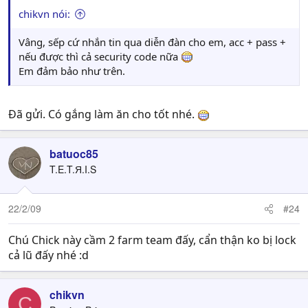
chikvn nói:
Vâng, sếp cứ nhắn tin qua diễn đàn cho em, acc + pass +
nếu được thì cả security code nữa
Em đảm bảo như trên.
Đã gửi. Có gắng làm ăn cho tốt nhé.
batuoc85
T.E.T.Я.I.S
22/2/09
#24
Chú Chick này cầm 2 farm team đấy, cẩn thận ko bị lock
cả lũ đấy nhé :d
chikvn
C