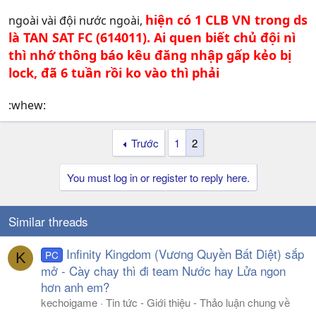
hiện có 1 CLB VN trong ds
ngoài vài đội nước ngoài,
là TAN SAT FC (614011). Ai quen biết chủ đội nì
thì nhớ thông báo kêu đăng nhập gấp kẻo bị
lock, đã 6 tuần rồi ko vào thì phải
:whew:
Trước
1
2
You must log in or register to reply here.
Similar threads
Infinity Kingdom (Vương Quyền Bất Diệt) sắp
PC
K
mở - Cày chay thì đi team Nước hay Lửa ngon
hơn anh em?
kechoigame
Tin tức - Giới thiệu - Thảo luận chung về