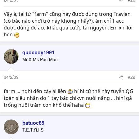
Vậy à, tại từ "farm" cũng hay được dùng trong Travian
(có bác nào chơi trò này không nhẩy?), ám chỉ 1 acc
được dùng để acc khác qua cướp tài nguyên. Em xin lỗi
hen
quocboy1991
Mr & Ms Pac-Man
24/2/09
#29
farm ... nghĩ đến cày ải liền
hí hí cứ thế này tuyển QG
toàn siêu nhân do 1 tay bác chikvn nuôi nấng ... híhí gà
trống nuôi trăm con khổ thế haha
batuoc85
T.E.T.Я.I.S