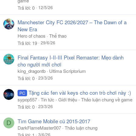
game
12/5/26
Trả lời
0
Manchester City FC 2026/2027 – The Dawn of a
New Era
Hero of chaos
Thể thao
29/6/26
Trả lời
19
Final Fantasy I-II-III Pixel Remaster: Mẹo dành
cho người mới chơi
king_dragontb
Ultima Scriptorium
23/3/26
Trả lời
0
Tặng các fen vài keys cho con trò chơi này :)
PC
sypop557
Tin tức - Giới thiệu - Thảo luận chung về game
23/3/26
Trả lời
0
Tìm Game Mobile cũ 2015-2017
D
DarkFlameMaster007
Thảo luận chung
3/6/26
Trả lời
1