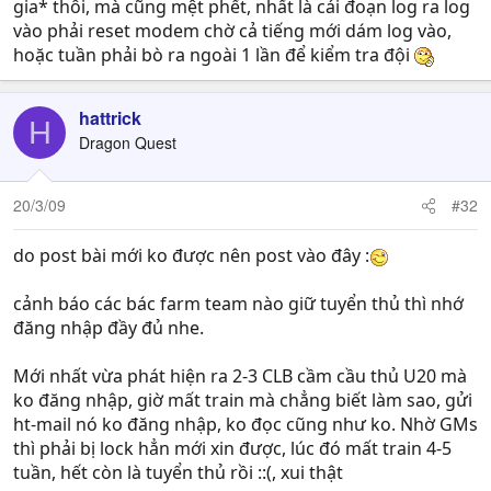
gia* thôi, mà cũng mệt phết, nhất là cái đoạn log ra log
vào phải reset modem chờ cả tiếng mới dám log vào,
hoặc tuần phải bò ra ngoài 1 lần để kiểm tra đội
hattrick
H
Dragon Quest
20/3/09
#32
do post bài mới ko được nên post vào đây :
cảnh báo các bác farm team nào giữ tuyển thủ thì nhớ
đăng nhập đầy đủ nhe.
Mới nhất vừa phát hiện ra 2-3 CLB cầm cầu thủ U20 mà
ko đăng nhập, giờ mất train mà chẳng biết làm sao, gửi
ht-mail nó ko đăng nhập, ko đọc cũng như ko. Nhờ GMs
thì phải bị lock hẳn mới xin được, lúc đó mất train 4-5
tuần, hết còn là tuyển thủ rồi ::(, xui thật