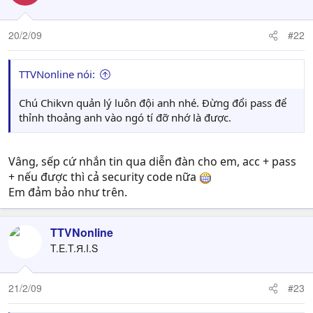
20/2/09
#22
TTVNonline nói:
Chú Chikvn quản lý luôn đội anh nhé. Đừng đổi pass để
thỉnh thoảng anh vào ngó tí đỡ nhớ là được.
Vâng, sếp cứ nhắn tin qua diễn đàn cho em, acc + pass
+ nếu được thì cả security code nữa
Em đảm bảo như trên.
TTVNonline
T.E.T.Я.I.S
21/2/09
#23