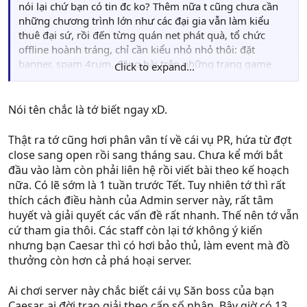
nói lại chứ bạn có tin đc ko? Thêm nữa t cũng chưa cần
những chương trình lớn như các đại gia vẫn làm kiểu
thuê đại sứ, rồi đến từng quán net phát quà, tổ chức
offline hoành tráng, chỉ cần kiểu nhỏ nhỏ thôi: đặt
banner, spam 4rum, đăng bài trên những trang game
Click to expand...
lớn. Điều này ko khó, tại sao lại ko làm? Mộit cty chả lẽ
ko xếp nổi 1 ng chuyên lo việc đó?
Nói tên chắc là tớ biết ngay xD.
Thật ra tớ cũng hơi phân vân tí về cái vụ PR, hứa từ đợt
vẫn cái staff vnLoveRo thôi, chả có j lạ ngoài gương mặt
close sang open rồi sang tháng sau. Chưa kể mới bắt
mới là ng cầm nick Admin trên 4rum bên đấy. Là mem
đầu vào làm còn phải liên hệ rồi viết bài theo kế hoạch
gạo cội từ thời vng đây, bạn crazydevil chắc chắn biết
nữa. Có lẽ sớm là 1 tuần trước Tết. Tuy nhiên tớ thì rất
Thêm nữa là t ko vào 4rum bên kia từ lâu rồi, có làm j
thích cách điều hành của Admin server này, rất tâm
huyết và giải quyết các vấn đề rất nhanh. Thế nên tớ vẫn
đâu mà khuấy động
cứ tham gia thôi. Các staff còn lại tớ không ý kiến
nhưng bạn Caesar thì có hơi bảo thủ, làm event mà đồ
thưởng còn hơn cả phá hoại server.
Ai chơi server này chắc biết cái vụ Săn boss của bạn
Caesar, ai đời trao giải theo cấp số nhân. Bây giờ có 13