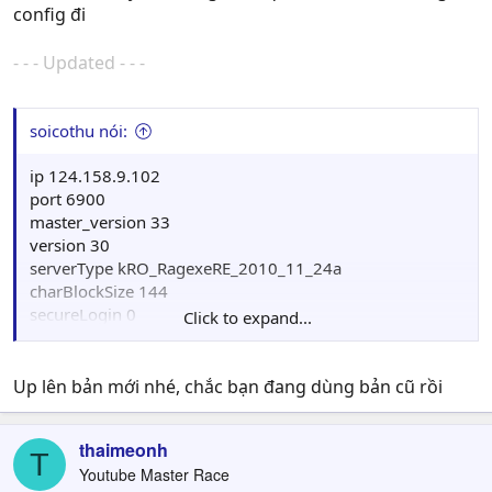
config đi
- - - Updated - - -
soicothu nói:
ip 124.158.9.102
port 6900
master_version 33
version 30
serverType kRO_RagexeRE_2010_11_24a
charBlockSize 144
secureLogin 0
Click to expand...
secureLogin_type 0
secureLogin_requestCode
secureLogin_account 0
Up lên bản mới nhé, chắc bạn đang dùng bản cũ rồi
serverEncoding Western
gameGuard 0
thaimeonh
addTableFolders translated/kRO_english;kRO
T
Youtube Master Race
storageEncryptKey 0x050B6F79, 0x0202C179,