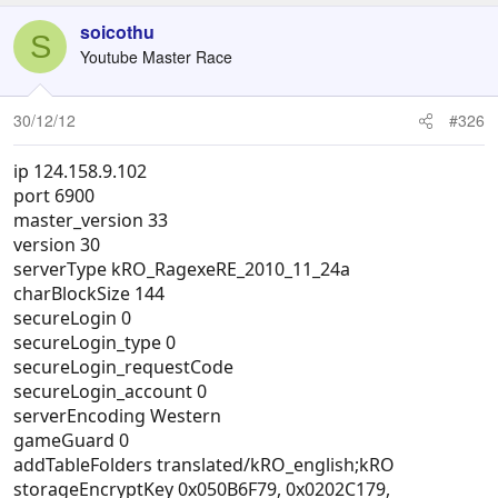
soicothu
S
Youtube Master Race
30/12/12
#326
ip 124.158.9.102
port 6900
master_version 33
version 30
serverType kRO_RagexeRE_2010_11_24a
charBlockSize 144
secureLogin 0
secureLogin_type 0
secureLogin_requestCode
secureLogin_account 0
serverEncoding Western
gameGuard 0
addTableFolders translated/kRO_english;kRO
storageEncryptKey 0x050B6F79, 0x0202C179,