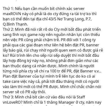
Thứ 1: Nếu bạn cần muốn bít chính xác server
maxROVN này có phải là do cty đứng ra tài trợ ko thì
bạn có thể đến tại địa chỉ 43/5 Nơ Trang Long, P.7,
Q.Bình Thạnh.
Thứ 2: Mình đã nói rất rõ do Cty mới bắt đầu phát triển
sang lĩnh vực game này nên nguồn nhân lực còn thiếu
nên việc PR cũng phải chậm trễ. PR đối với 1 công ty
phải qua các giai đoạn như liên hệ bên đặt PR, banner
lấy báo giá, rùi chạy nhờ người quen xem có được giá rẻ
ko? Rùi trình lên cho sếp rùi sếp duyệt thì mới bắt đầu
lấy hợp đồng ký này nọ, không phải đơn giản như các
bạn thuộc dạng cá nhân được. Mình chính là người
từng nói phía cty sẽ chi ra 100 tr để PR, đặt Banner v.v...
Plan đặt Banner của tụi mình trễ liên tục do ko có ai
take care việc này cả, phải tới đầu tháng mới có người
vào làm thì mới có thể PR được. Mình chỉ chắc chắn nói
server sẽ có PR vậy thôi.
Thứ 3: Mình chả bít căn cứ vào đâu nói là Staff
vnLoveRO? Mình chỉ là 1 thằng Manager ở cty, năm nay