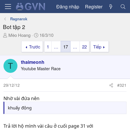
Đăng nhập
Register
Ragnarok
Bot tập 2
T
N
Mèo Hoang
16/3/10
h
g
Trước
1
…
17
…
22
Tiếp
r
à
e
y
a
g
thaimeonh
T
d
ử
Youtube Master Race
s
i
t
a
29/12/12
#321
r
t
Nhờ vài đứa nên
e
khuấy động
r
Trả lời hộ mình vài câu ở cuối page 31 với