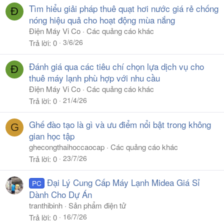
Tìm hiểu giải pháp thuê quạt hơi nước giá rẻ chống
Đ
nóng hiệu quả cho hoạt động mùa nắng
Điện Máy Vi Co
Các quảng cáo khác
3/6/26
Trả lời
0
Đánh giá qua các tiêu chí chọn lựa dịch vụ cho
Đ
thuê máy lạnh phù hợp với nhu cầu
Điện Máy Vi Co
Các quảng cáo khác
21/4/26
Trả lời
0
Ghế đào tạo là gì và ưu điểm nổi bật trong không
G
gian học tập
ghecongthaihoccaocap
Các quảng cáo khác
23/7/26
Trả lời
0
Đại Lý Cung Cấp Máy Lạnh Midea Giá Sỉ
PC
Dành Cho Dự Án
tranthibinh
Sản phẩm điện tử
16/7/26
Trả lời
0