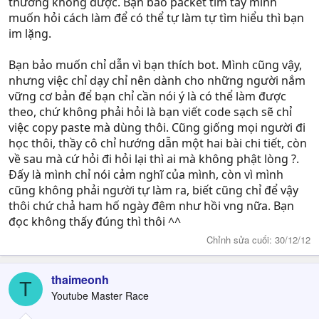
thường không được. Bạn bảo packet tìm tay mình
muốn hỏi cách làm để có thể tự làm tự tìm hiểu thì bạn
im lặng.
Bạn bảo muốn chỉ dẫn vì bạn thích bot. Mình cũng vậy,
nhưng việc chỉ dạy chỉ nên dành cho những người nắm
vững cơ bản để bạn chỉ cần nói ý là có thể làm được
theo, chứ không phải hỏi là bạn viết code sạch sẽ chỉ
việc copy paste mà dùng thôi. Cũng giống mọi người đi
học thôi, thầy cô chỉ hướng dẫn một hai bài chi tiết, còn
về sau mà cứ hỏi đi hỏi lại thì ai mà không phật lòng ?.
Đấy là mình chỉ nói cảm nghĩ của mình, còn vì mình
cũng không phải người tự làm ra, biết cũng chỉ để vậy
thôi chứ chả ham hố ngày đêm như hồi vng nữa. Bạn
đọc không thấy đúng thì thôi ^^
Chỉnh sửa cuối:
30/12/12
thaimeonh
T
Youtube Master Race