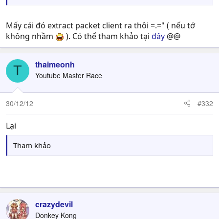
Mấy cái đó extract packet client ra thôi =.=" ( nếu tớ
không nhầm
). Có thể tham khảo tại
đây
@@
thaimeonh
T
Youtube Master Race
30/12/12
#332
Lại
Tham khảo
Okie 30 kí tự aaaaaaaaaaaaaaaaaaaaaa
crazydevil
Donkey Kong