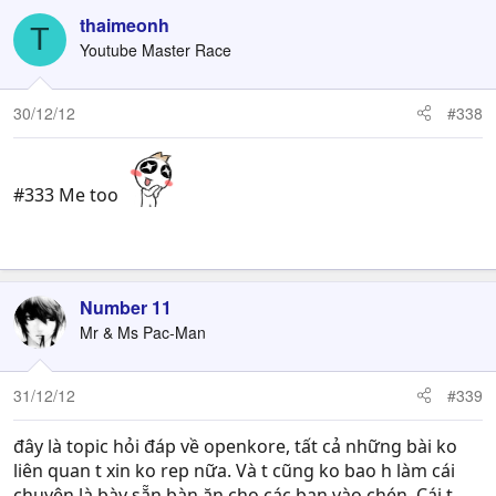
thaimeonh
T
Youtube Master Race
30/12/12
#338
#333 Me too
Này thì 30 kí tự, rảnh bôi đen đọc ngu vãi há há
Number 11
Mr & Ms Pac-Man
31/12/12
#339
đây là topic hỏi đáp về openkore, tất cả những bài ko
liên quan t xin ko rep nữa. Và t cũng ko bao h làm cái
chuyện là bày sẵn bàn ăn cho các bạn vào chén. Cái t