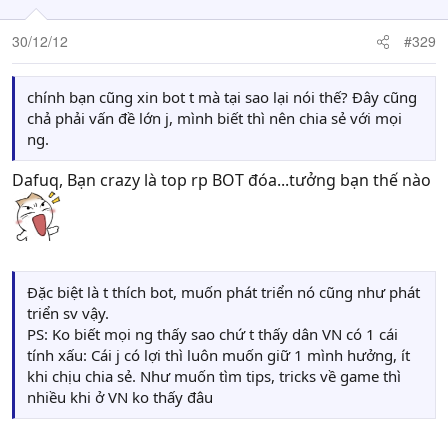
0x00E20120, 0x04FA43E3, 0x0179B6C8, 0x05973DF2,
0x07D8D6B, 0x08CB9ED9
30/12/12
#329
PINEncryptKey 0x050B6F79, 0x0202C179, 0x00E20120,
0x04FA43E3, 0x0179B6C8, 0x05973DF2, 0x07D8D6B,
0x08CB9ED9
chính bạn cũng xin bot t mà tại sao lại nói thế? Đây cũng
chả phải vấn đề lớn j, mình biết thì nên chia sẻ với mọi
ng.
Dafuq, Bạn crazy là top rp BOT đóa...tưởng bạn thế nào
Đặc biệt là t thích bot, muốn phát triển nó cũng như phát
triển sv vậy.
PS: Ko biết mọi ng thấy sao chứ t thấy dân VN có 1 cái
tính xấu: Cái j có lợi thì luôn muốn giữ 1 mình hưởng, ít
khi chịu chia sẻ. Như muốn tìm tips, tricks về game thì
nhiều khi ở VN ko thấy đâu