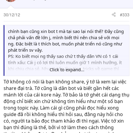
30/12/12
#333
chính bạn cũng xin bot t mà tại sao lại nói thế? Đây cũng
chả phải vấn đề lớn j, mình biết thì nên chia sẻ với mọi
ng. Đặc biệt là t thích bot, muốn phát triển nó cũng như
phát triển sv vậy.
PS: Ko biết mọi ng thấy sao chứ t thấy dân VN có 1 cái
tính xấu: Cái j có lợi thì luôn muốn giữ 1 mình hưởng, ít
khi chịu chia sẻ. Như muốn tìm tips, tricks về game thì
Click to expand...
nhiều khi ở VN ko thấy đâu
Tớ không có nói là bạn không share, ý tớ là xem lại việc
share đại trà. Tớ cũng là dân bot và biết gần hết các
mánh lới của cái kore này. Tớ bảo là tớ ghét cái dạng thụ
động chỉ biết xin chứ không tìm hiểu như một số bạn
trong topic này. Làm cái gì cũng phải đọc hiểu xong
guide đã rồi không hiểu thì hỏi sau, đằng này hỏi cho
có, người ta bảo đọc tham khảo đi thì ngại. Việc tớ xin
bạn thì đúng là thế, bởi vì tớ làm theo cách thông