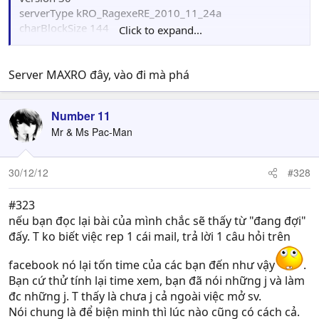
serverType kRO_RagexeRE_2010_11_24a
charBlockSize 144
Click to expand...
serverEncoding Western
Server MAXRO đây, vào đi mà phá
Number 11
Mr & Ms Pac-Man
30/12/12
#328
#323
nếu bạn đọc lại bài của mình chắc sẽ thấy từ "đang đợi"
đấy. T ko biết việc rep 1 cái mail, trả lời 1 câu hỏi trên
facebook nó lại tốn time của các bạn đến như vậy
.
Bạn cứ thử tính lại time xem, bạn đã nói những j và làm
đc những j. T thấy là chưa j cả ngoài việc mở sv.
Nói chung là để biện minh thì lúc nào cũng có cách cả.