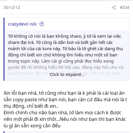
30/12/12
#334
crazydevil nói:
Tớ không có nói là bạn không share, ý tớ là xem lại việc
share đại trà. Tớ cũng là dân bot và biết gần hết các
mánh lới của cái kore này. Tớ bảo là tớ ghét cái dạng thụ
động chỉ biết xin chứ không tìm hiểu như một số bạn
trong topic này. Làm cái gì cũng phải đọc hiểu xong
guide đã rồi không hiểu thì hỏi sau, đằng này hỏi cho có,
người ta bảo đọc tham khảo đi thì ngại. Việc tớ xin bạn
Click to expand...
thì đúng là thế, bởi vì tớ làm theo cách thông thường
không được. Bạn bảo packet tìm tay mình muốn hỏi cách
làm để có thể tự làm tự tìm hiểu thì bạn im lặng.
Xin lỗi bạn nhá, tớ cũng như bạn là k phải là cái loại ăn
sẵn copy paste như bạn nói, bạn căn cứ đâu mà nói là t
Bạn bảo muốn chỉ dẫn vì bạn thích bot. Mình cũng vậy,
thụ động, chỉ biết đi xin..
nhưng việc chỉ dạy chỉ nên dành cho những người nắm
Đính chính cho não bạn nhá, tớ làm mọi cách k được
vững cơ bản để bạn chỉ cần nói ý là có thể làm được
nên mới phải đi xin thôi...Nếu nói như bạn thì bạn khác
theo, chứ không phải hỏi là bạn viết code sạch sẽ chỉ việc
íu gì ăn sẵn xong cắn đểu
copy paste mà dùng thôi. Cũng giống mọi người đi học