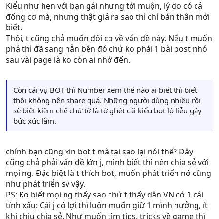
Kiểu như hẹn với bạn gái nhưng tới muộn, lý do có cả
đống cơ mà, nhưng thật giả ra sao thì chỉ bản thân mới
biết.
Thôi, t cũng chả muốn đôi co về vấn đề này. Nếu t muốn
phá thì đã sang hẳn bên đó chứ ko phải 1 bài post nhỏ
sau vài page là ko còn ai nhớ đến.
Còn cái vụ BOT thì Number xem thế nào ai biết thì biết
thôi không nên share quá. Những người dùng nhiều rồi
sẽ biết kiềm chế chứ tớ là tớ ghét cái kiểu bot lộ liễu gây
bức xúc lắm.
chính bạn cũng xin bot t mà tại sao lại nói thế? Đây
cũng chả phải vấn đề lớn j, mình biết thì nên chia sẻ với
mọi ng. Đặc biệt là t thích bot, muốn phát triển nó cũng
như phát triển sv vậy.
PS: Ko biết mọi ng thấy sao chứ t thấy dân VN có 1 cái
tính xấu: Cái j có lợi thì luôn muốn giữ 1 mình hưởng, ít
khi chịu chia sẻ. Như muốn tìm tips, tricks về game thì