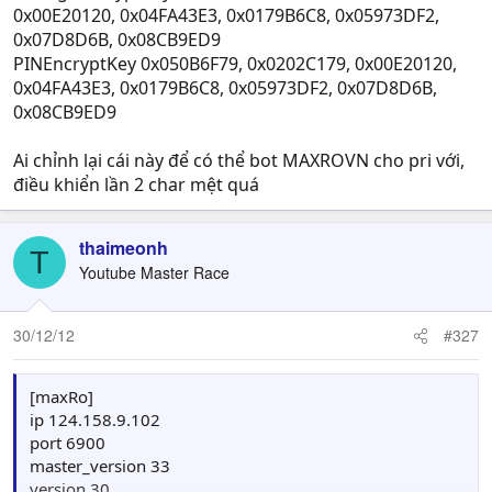
0x00E20120, 0x04FA43E3, 0x0179B6C8, 0x05973DF2,
0x07D8D6B, 0x08CB9ED9
PINEncryptKey 0x050B6F79, 0x0202C179, 0x00E20120,
0x04FA43E3, 0x0179B6C8, 0x05973DF2, 0x07D8D6B,
0x08CB9ED9
Ai chỉnh lại cái này để có thể bot MAXROVN cho pri với,
điều khiển lần 2 char mệt quá
thaimeonh
T
Youtube Master Race
30/12/12
#327
[maxRo]
ip 124.158.9.102
port 6900
master_version 33
version 30