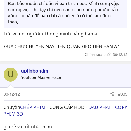
Bạn bảo muốn chỉ dẫn vì bạn thích bot. Mình cũng vậy,
nhưng việc chỉ dạy chỉ nên dành cho những người nắm
vững cơ bản để bạn chỉ cần nói ý là có thể làm được
theo,
Tức vì mọi người k thông minh bằng bạn à
ĐÙA CHỨ CHUYỆN NÀY LIÊN QUAN ĐÉO ĐẾN BẠN À?
Chỉnh sửa cuối:
30/12/12
uptinbondm
U
Youtube Master Race
30/12/12
#335
Chuyên
CHÉP PHIM
- CUNG CẤP HDD -
DAU PHAT
-
COPY
PHIM 3D
giá rẻ và tốt nhất hcm