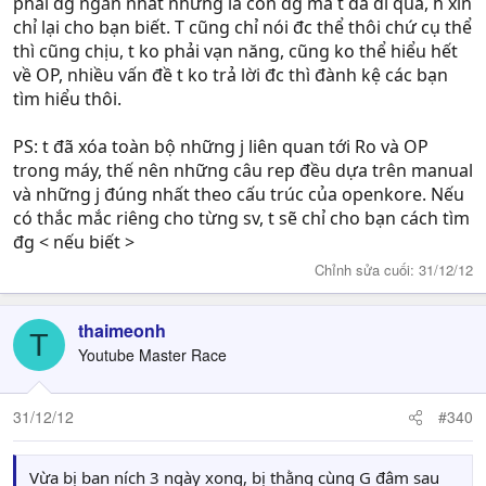
phải đg ngắn nhất nhưng là con đg mà t đã đi qua, h xin
chỉ lại cho bạn biết. T cũng chỉ nói đc thể thôi chứ cụ thể
thì cũng chịu, t ko phải vạn năng, cũng ko thể hiểu hết
về OP, nhiều vấn đề t ko trả lời đc thì đành kệ các bạn
tìm hiểu thôi.
PS: t đã xóa toàn bộ những j liên quan tới Ro và OP
trong máy, thế nên những câu rep đều dựa trên manual
và những j đúng nhất theo cấu trúc của openkore. Nếu
có thắc mắc riêng cho từng sv, t sẽ chỉ cho bạn cách tìm
đg < nếu biết >
Chỉnh sửa cuối:
31/12/12
thaimeonh
T
Youtube Master Race
31/12/12
#340
Vừa bị ban ních 3 ngày xong, bị thằng cùng G đâm sau