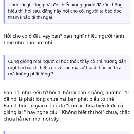
thôi, thầy cô chỉ hướng dẫn một hai bài chi tiết, còn về
Làm cái gì cũng phải đọc hiểu xong guide đã rồi không
sau mà cứ hỏi đi hỏi lại thì ai mà không phật lòng ?.
hiểu thì hỏi sau, đằng này hỏi cho có, người ta bảo đọc
Đấy là mình chỉ nói cảm nghĩ của mình, còn vì mình cũng
tham khảo đi thì ngại
không phải người tự làm ra, biết cũng chỉ để vậy thôi chứ
chả ham hố ngày đêm như hồi vng nữa. Bạn đọc không
thấy đúng thì thôi ^^
Hỏi cho có ở đâu vậy bạn? bạn nghĩ nhiều người rảnh
time như bạn lắm nhỉ
Cũng giống mọi người đi học thôi, thầy cô chỉ hướng dẫn
một hai bài chi tiết, còn về sau mà cứ hỏi đi hỏi lại thì ai
mà không phật lòng ?.
Bạn nói như kiểu tớ hỏi đi hỏi lại bạn k bằng, number 11
đã nói là phật lòng chưa mà bạn phát biểu to thế
Bạn đi học cô giáo có nói là "Còn ai chưa hiểu k để cô
giảng lại " hay nghe câu " Không biết thì hỏi" chưa, chắc
chưa hả nên mới nói vậy