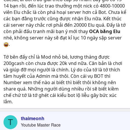
14 bạn rồi, đến lúc trao thưởng một nick có 4800-10000
viên Elu chắc là còn phá hoại server hơn cả Bot. Chưa kể
các bạn đằng trước cũng được nhận Elu nữa. Kết thúc
cái server này chắc rơi phải đến 20000 Elu quá. Đấy là tớ
còn phải đấu tranh mãi bạn ý mới thay
OCA bằng Elu
nhé, không server này sẽ đạt kỉ lục 10 ngày sập server
.
Tớ bên đấy chỉ là Mod nhỏ bé, lương tháng được
200gcash còn chưa được 20k vnd nữa. Căn bản là chơi
và giúp đỡ mọi người là chính. Lý do của tớ là tớ thích
tâm huyết của Admin mà thôi. Còn cái vụ BOT thì
Number xem thế nào ai biết thì biết thôi không nên
share quá. Những người dùng nhiều rồi sẽ biết kiềm
chế chứ tớ là tớ ghét cái kiểu bot lộ liễu gây bức xúc
lắm.
thaimeonh
T
Youtube Master Race