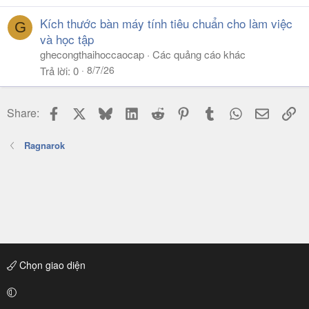
Kích thước bàn máy tính tiêu chuẩn cho làm việc
G
và học tập
ghecongthaihoccaocap
Các quảng cáo khác
8/7/26
Trả lời
0
Facebook
X
Bluesky
LinkedIn
Reddit
Pinterest
Tumblr
WhatsApp
Email
Li
Share:
Ragnarok
Chọn giao diện