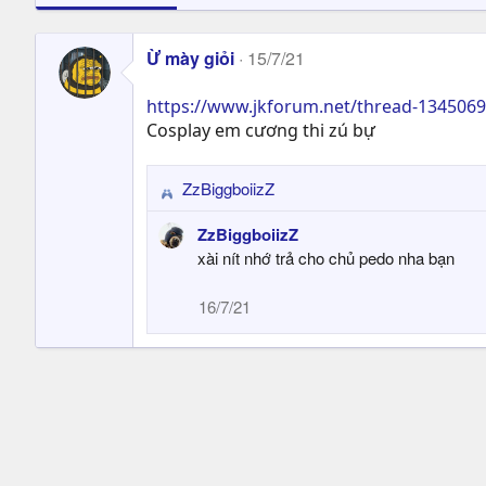
Ừ mày giỏi
15/7/21
https://www.jkforum.net/thread-1345069
Cosplay em cương thi zú bự
ZzBiggboiizZ
R
e
ZzBiggboiizZ
a
xài nít nhớ trả cho chủ pedo nha bạn
c
t
16/7/21
i
o
n
s
: