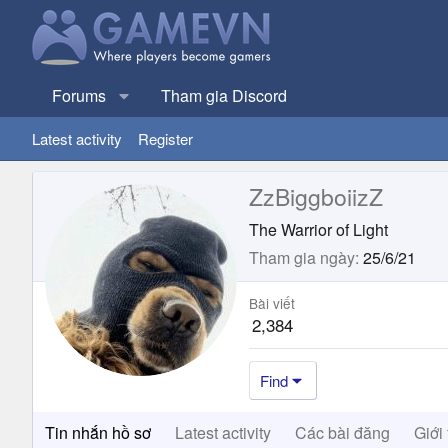
Forums
Tham gia Discord
Latest activity
Register
ZzBiggboiizZ
The Warrior of Light
Tham gia ngày
25/6/21
Bài viết
2,384
Find
Tin nhắn hồ sơ
Latest activity
Các bài đăng
Giới 