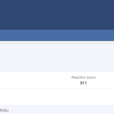
Reaction score
911
thiệu