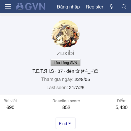
Đăng nhập
Register
zuxibi
Lão Làng GVN
T.E.T.Я.I.S
·
37
·
đến từ
(҂⌣̀_⌣́)ᕤ
Tham gia ngày
22/8/05
Last seen
21/7/25
Bài viết
Reaction score
Điểm
690
852
5,430
Find