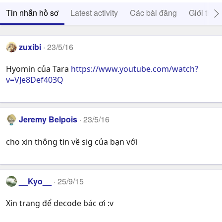
Tin nhắn hồ sơ
Latest activity
Các bài đăng
Giới thiệ
zuxibi
23/5/16
Hyomin của Tara
https://www.youtube.com/watch?
v=VJe8Def403Q
Jeremy Belpois
23/5/16
cho xin thông tin về sig của bạn với
__Kyo__
25/9/15
Xin trang để decode bác ơi :v