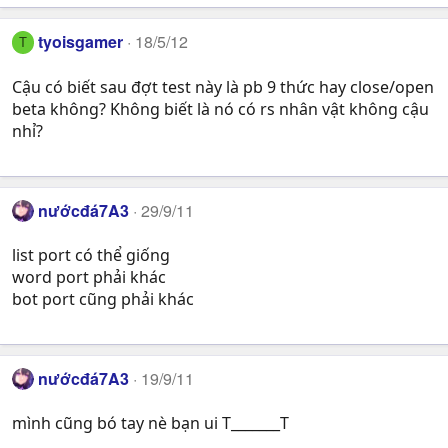
tyoisgamer
18/5/12
T
Cậu có biết sau đợt test này là pb 9 thức hay close/open
beta không? Không biết là nó có rs nhân vật không cậu
nhỉ?
nướcđá7A3
29/9/11
list port có thể giống
word port phải khác
bot port cũng phải khác
nướcđá7A3
19/9/11
mình cũng bó tay nè bạn ui T_______T