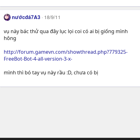
nướcđá7A3
18/9/11
vụ này bác thử qua đây lục lọi coi có ai bị giống mình
hông
http://forum.gamevn.com/showthread.php?779325-
FreeBot-Bot-4-all-version-3-x-
mình thì bó tay vụ này rầu :D, chưa có bị