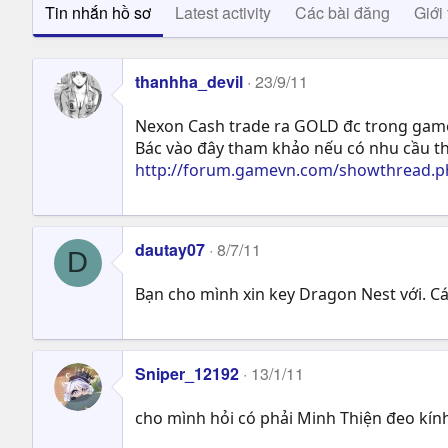
Tin nhắn hồ sơ
Latest activity
Các bài đăng
Giới 
thanhha_devil
23/9/11
Nexon Cash trade ra GOLD đc trong game
Bác vào đây tham khảo nếu có nhu cầu t
http://forum.gamevn.com/showthread.ph
dautay07
8/7/11
D
Bạn cho mình xin key Dragon Nest với. 
Sniper_12192
13/1/11
cho mình hỏi có phải Minh Thiện đeo kí