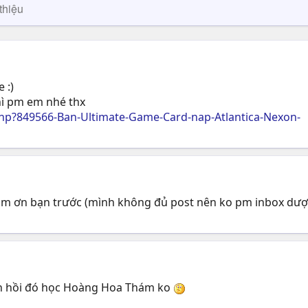
thiệu
 :)
hì pm em nhé thx
p?849566-Ban-Ultimate-Game-Card-nap-Atlantica-Nexon-
Cám ơn bạn trước (mình không đủ post nên ko pm inbox dượ
nh hồi đó học Hoàng Hoa Thám ko