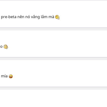
, pre-beta nên nó vắng lắm mà
ào
i mía