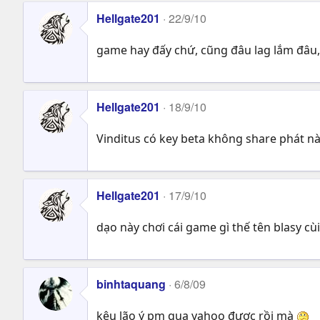
Hellgate201
22/9/10
game hay đấy chứ, cũng đâu lag lắm đâu
Hellgate201
18/9/10
Vinditus có key beta không share phát n
Hellgate201
17/9/10
dạo này chơi cái game gì thế tên blasy cù
binhtaquang
6/8/09
kêu lão ý pm qua yahoo được rồi mà