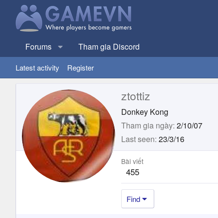
Forums
Tham gia Discord
Latest activity
Register
ztottiz
Donkey Kong
Tham gia ngày
2/10/07
Last seen
23/3/16
Bài viết
455
Find