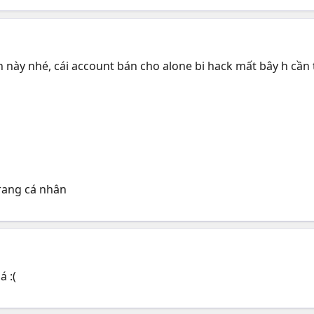
 này nhé, cái account bán cho alone bi hack mất bây h cần t
rang cá nhân
á :(