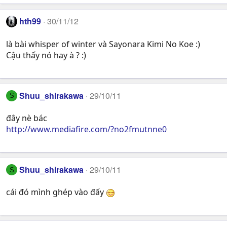
hth99
30/11/12
là bài whisper of winter và Sayonara Kimi No Koe :)
Cậu thấy nó hay à ? :)
Shuu_shirakawa
29/10/11
S
đây nè bác
http://www.mediafire.com/?no2fmutnne0
Shuu_shirakawa
29/10/11
S
cái đó mình ghép vào đấy