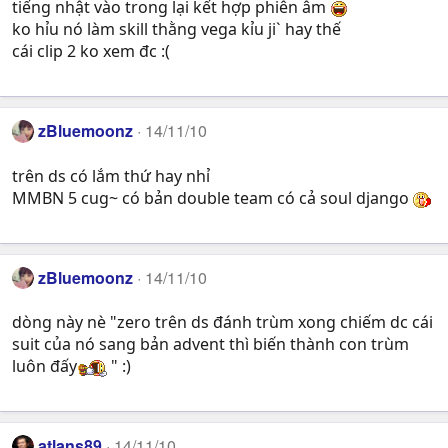
tiếng nhật vào trong lại kết hợp phiên âm
ko hỉu nó làm skill thằng vega kỉu ji` hay thế
cái clip 2 ko xem đc :(
zBluemoonz
14/11/10
trên ds có lắm thứ hay nhỉ
MMBN 5 cug~ có bản double team có cả soul django
zBluemoonz
14/11/10
dòng này nè "zero trên ds đánh trùm xong chiếm dc cái
suit của nó sang bản advent thì biến thành con trùm
luôn đấy
" :)
atlans89
14/11/10