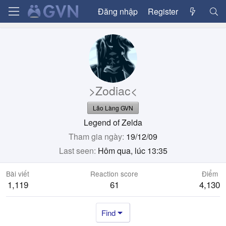
Đăng nhập
Register
>Zodiac<
Lão Làng GVN
Legend of Zelda
Tham gia ngày
19/12/09
Last seen
Hôm qua, lúc 13:35
Bài viết
Reaction score
Điểm
1,119
61
4,130
Find