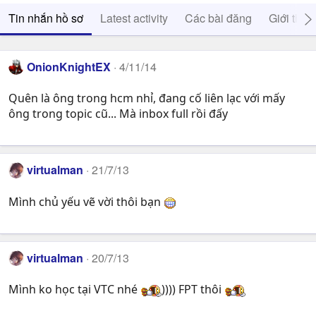
Tin nhắn hồ sơ
Latest activity
Các bài đăng
Giới thiệ
OnionKnightEX
4/11/14
Quên là ông trong hcm nhỉ, đang cố liên lạc với mấy
ông trong topic cũ... Mà inbox full rồi đấy
virtualman
21/7/13
Mình chủ yếu vẽ vời thôi bạn
virtualman
20/7/13
Mình ko học tại VTC nhé
)))) FPT thôi