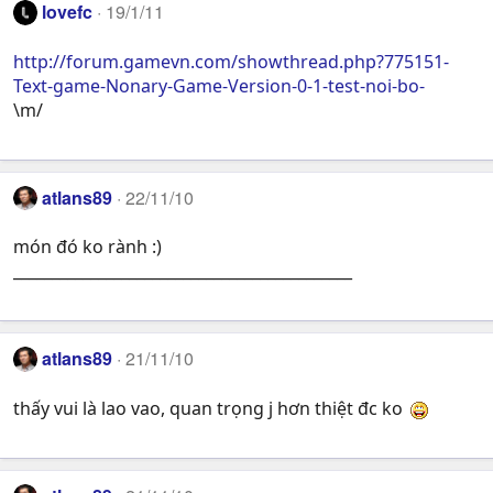
lovefc
19/1/11
http://forum.gamevn.com/showthread.php?775151-
Text-game-Nonary-Game-Version-0-1-test-noi-bo-
\m/
atlans89
22/11/10
món đó ko rành :)
____________________________________________
atlans89
21/11/10
thấy vui là lao vao, quan trọng j hơn thiệt đc ko