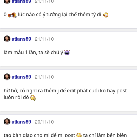
atlans89
21/11/10
0
lúc nào có ý tưởng lại chế thêm tý đi
atlans89
21/11/10
làm mẫu 1 lần, ta sẽ chú ý
atlans89
21/11/10
hờ hờ, có nghĩ ra thêm j để edit phát cuối ko hay post
luôn rồi đó
atlans89
20/11/10
tao bàn giao cho mi để mi post
ta chỉ làm bên biên