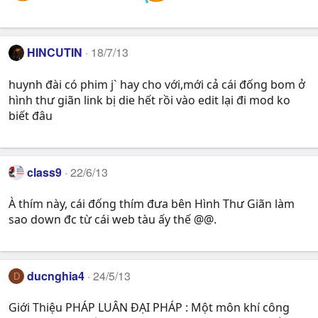
HINCUTIN
18/7/13
huynh đài có phim j` hay cho với,mới cả cái đống bom ở
hình thư giãn link bị die hết rồi vào edit lại đi mod ko
biết đâu
class9
22/6/13
À thím này, cái đống thím đưa bên Hình Thư Giãn làm
sao down đc từ cái web tàu ấy thế @@.
ducnghia4
24/5/13
D
Giới Thiệu PHÁP LUÂN ĐẠI PHÁP : Một môn khí công