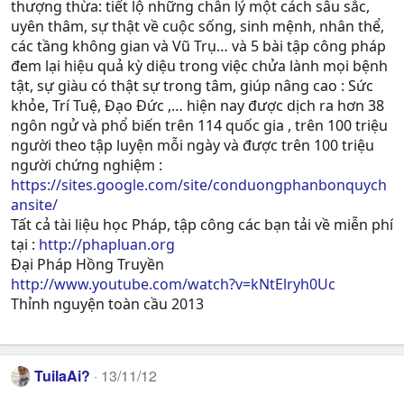
thượng thừa: tiết lộ những chân lý một cách sâu sắc,
uyên thâm, sự thật về cuộc sống, sinh mệnh, nhân thể,
các tầng không gian và Vũ Trụ… và 5 bài tập công pháp
đem lại hiệu quả kỳ diệu trong việc chửa lành mọi bệnh
tật, sự giàu có thật sự trong tâm, giúp nâng cao : Sức
khỏe, Trí Tuệ, Ðạo Ðức ,… hiện nay được dịch ra hơn 38
ngôn ngử và phổ biến trên 114 quốc gia , trên 100 triệu
người theo tập luyện mỗi ngày và được trên 100 triệu
người chứng nghiệm :
https://sites.google.com/site/conduongphanbonquych
ansite/
Tất cả tài liệu học Pháp, tập công các bạn tải về miễn phí
tại :
http://phapluan.org
Đại Pháp Hồng Truyền
http://www.youtube.com/watch?v=kNtElryh0Uc
Thỉnh nguyện toàn cầu 2013
TuilaAi?
13/11/12