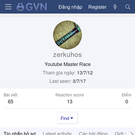
Đăng nhập
Register
zerkuhos
Youtube Master Race
Tham gia ngày
13/7/12
Last seen
3/7/17
Bài viết
Reaction score
Điểm
65
13
0
Find
Tin nhắn hồ sơ
Latest activity
Các bài đăng
Giới thiệ