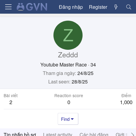
Đăng nhập
Register
Z
Zeddd
Youtube Master Race
·
34
Tham gia ngày
24/8/25
Last seen
28/8/25
Bài viết
Reaction score
Điểm
2
0
1,000
Find
Tin nhắn hồ sơ
Latest activity
Các bài đăng
Giới thiệ