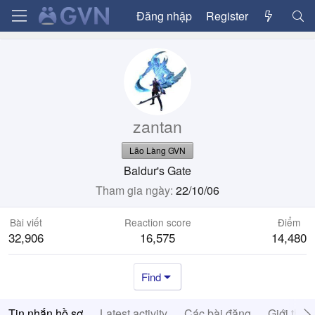
Đăng nhập
Register
zantan
Lão Làng GVN
Baldur's Gate
Tham gia ngày
22/10/06
Bài viết
Reaction score
Điểm
32,906
16,575
14,480
Find
Tin nhắn hồ sơ
Latest activity
Các bài đăng
Giới thiệ