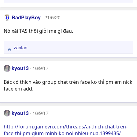
e
a
BadPlayBoy
21/5/20
c
t
Nó xài TAS thôi giỏi mẹ gì đâu.
i
o
n
zantan
R
s
e
:
a
kyou13
16/9/17
c
t
Bác có thích vào group chat trên face ko thỉ pm em nick
i
face em add.
o
n
s
:
kyou13
16/9/17
http://forum.gamevn.com/threads/ai-thich-chat-tren-
face-thi-pm-gium-minh-ko-noi-nhieu-nua.1399435/