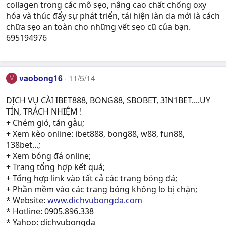
collagen trong các mô sẹo, nâng cao chất chống oxy
hóa và thúc đẩy sự phát triển, tái hiện làn da mới là cách
chữa sẹo an toàn cho những vết sẹo cũ của bạn.
695194976
vaobong16
11/5/14
V
DỊCH VỤ CÀI IBET888, BONG88, SBOBET, 3IN1BET....UY
TÍN, TRÁCH NHIỆM !
+ Chém gió, tán gẫu;
+ Xem kèo online: ibet888, bong88, w88, fun88,
138bet...;
+ Xem bóng đá online;
+ Trang tổng hợp kết quả;
+ Tổng hợp link vào tất cả các trang bóng đá;
+ Phần mềm vào các trang bóng không lo bị chặn;
* Website:
www.dichvubongda.com
* Hotline: 0905.896.338
* Yahoo: dichvubongda