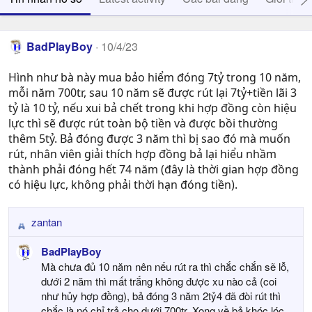
BadPlayBoy
10/4/23
Hình như bà này mua bảo hiểm đóng 7tỷ trong 10 năm,
mỗi năm 700tr, sau 10 năm sẽ được rút lại 7tỷ+tiền lãi 3
tỷ là 10 tỷ, nếu xui bả chết trong khi hợp đồng còn hiệu
lực thì sẽ được rút toàn bộ tiền và được bồi thường
thêm 5tỷ. Bả đóng được 3 năm thì bị sao đó mà muốn
rút, nhân viên giải thích hợp đồng bả lại hiểu nhầm
thành phải đóng hết 74 năm (đây là thời gian hợp đồng
có hiệu lực, không phải thời hạn đóng tiền).
zantan
R
e
BadPlayBoy
a
Mà chưa đủ 10 năm nên nếu rút ra thì chắc chắn sẽ lỗ,
c
dưới 2 năm thì mất trắng không được xu nào cả (coi
t
như hủy hợp đồng), bả đóng 3 năm 2tỷ4 đã đòi rút thì
i
chắc là nó chỉ trả cho dưới 700tr. Xong về bả khóc lóc