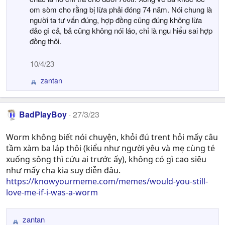
o
om sòm cho rằng bị lừa phải đóng 74 năm. Nói chung là
n
người ta tư vấn đúng, hợp đồng cũng đúng không lừa
s
đảo gì cả, bả cũng không nói láo, chỉ là ngu hiểu sai hợp
:
đồng thôi.
10/4/23
zantan
R
e
a
c
BadPlayBoy
27/3/23
t
i
Worm không biết nói chuyện, khỏi đú trent hỏi mấy câu
o
tầm xàm ba láp thôi (kiểu như người yêu và mẹ cùng té
n
xuống sông thì cứu ai trước ấy), không có gì cao siêu
s
như mấy cha kia suy diễn đâu.
:
https://knowyourmeme.com/memes/would-you-still-
love-me-if-i-was-a-worm
zantan
R