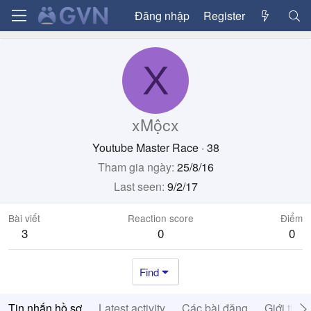
Đăng nhập
Register
X
xMộcx
Youtube Master Race
·
38
Tham gia ngày
25/8/16
Last seen
9/2/17
Bài viết
Reaction score
Điểm
3
0
0
Find
Tin nhắn hồ sơ
Latest activity
Các bài đăng
Giới thiệ