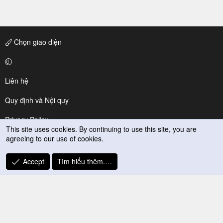
Chọn giao diện
Liên hệ
Quy định và Nội quy
Privacy Policy
This site uses cookies. By continuing to use this site, you are
agreeing to our use of cookies.
Trợ giúp
R
Accept
Tìm hiểu thêm.…
S
S