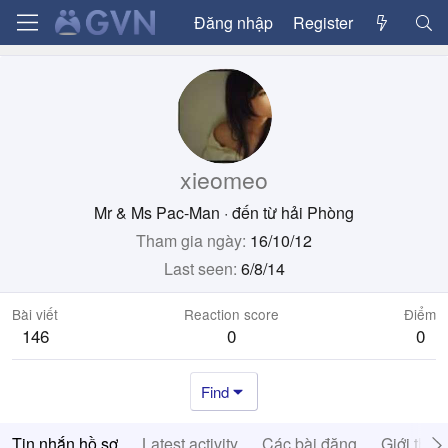
Đăng nhập
Register
xieomeo
Mr & Ms Pac-Man
·
đến từ
hải Phòng
Tham gia ngày
16/10/12
Last seen
6/8/14
Bài viết
Reaction score
Điểm
146
0
0
Find
Tin nhắn hồ sơ
Latest activity
Các bài đăng
Giới thiệ