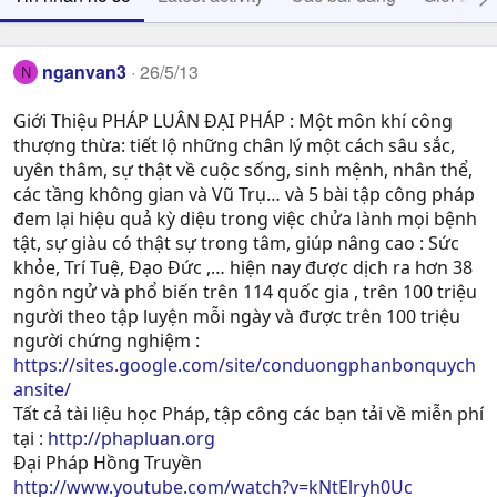
nganvan3
26/5/13
N
Giới Thiệu PHÁP LUÂN ĐẠI PHÁP : Một môn khí công
thượng thừa: tiết lộ những chân lý một cách sâu sắc,
uyên thâm, sự thật về cuộc sống, sinh mệnh, nhân thể,
các tầng không gian và Vũ Trụ… và 5 bài tập công pháp
đem lại hiệu quả kỳ diệu trong việc chửa lành mọi bệnh
tật, sự giàu có thật sự trong tâm, giúp nâng cao : Sức
khỏe, Trí Tuệ, Ðạo Ðức ,… hiện nay được dịch ra hơn 38
ngôn ngử và phổ biến trên 114 quốc gia , trên 100 triệu
người theo tập luyện mỗi ngày và được trên 100 triệu
người chứng nghiệm :
https://sites.google.com/site/conduongphanbonquych
ansite/
Tất cả tài liệu học Pháp, tập công các bạn tải về miễn phí
tại :
http://phapluan.org
Đại Pháp Hồng Truyền
http://www.youtube.com/watch?v=kNtElryh0Uc