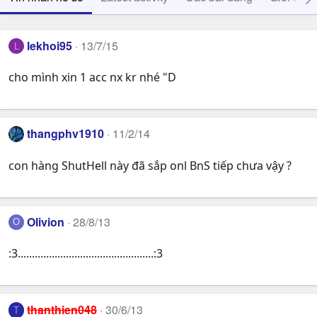
lekhoi95
13/7/15
L
cho mình xin 1 acc nx kr nhé "D
thangphv1910
11/2/14
con hàng ShutHell này đã sắp onl BnS tiếp chưa vậy ?
Olivion
28/8/13
O
:3................................................:3
thanthien048
30/6/13
T