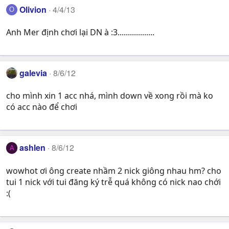
Olivion
4/4/13
O
Anh Mer định chơi lại DN à :3..................
galevia
8/6/12
cho mình xin 1 acc nhá, mình down về xong rồi mà ko
có acc nào để chơi
ashlen
8/6/12
A
wowhot ơi ông create nhầm 2 nick giông nhau hm? cho
tui 1 nick với tui đăng ký trễ quá không có nick nao chới
:(