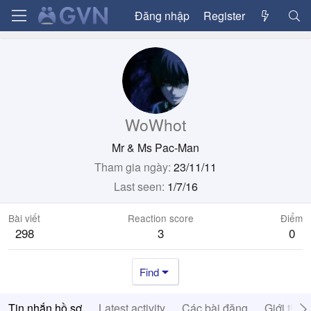
Đăng nhập
Register
WoWhot
Mr & Ms Pac-Man
Tham gia ngày
23/11/11
Last seen
1/7/16
Bài viết
Reaction score
Điểm
298
3
0
Find
Tin nhắn hồ sơ
Latest activity
Các bài đăng
Giới thiệ