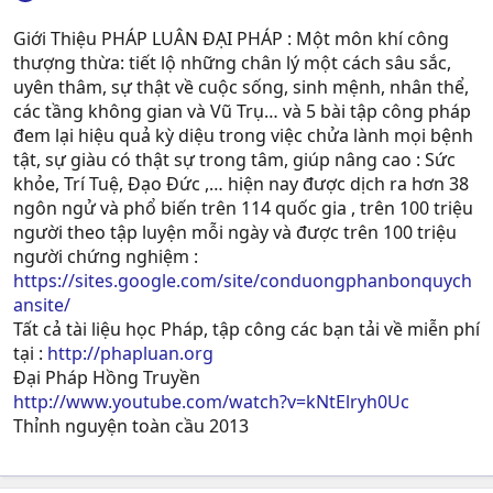
Giới Thiệu PHÁP LUÂN ĐẠI PHÁP : Một môn khí công
thượng thừa: tiết lộ những chân lý một cách sâu sắc,
uyên thâm, sự thật về cuộc sống, sinh mệnh, nhân thể,
các tầng không gian và Vũ Trụ… và 5 bài tập công pháp
đem lại hiệu quả kỳ diệu trong việc chửa lành mọi bệnh
tật, sự giàu có thật sự trong tâm, giúp nâng cao : Sức
khỏe, Trí Tuệ, Ðạo Ðức ,… hiện nay được dịch ra hơn 38
ngôn ngử và phổ biến trên 114 quốc gia , trên 100 triệu
người theo tập luyện mỗi ngày và được trên 100 triệu
người chứng nghiệm :
https://sites.google.com/site/conduongphanbonquych
ansite/
Tất cả tài liệu học Pháp, tập công các bạn tải về miễn phí
tại :
http://phapluan.org
Đại Pháp Hồng Truyền
http://www.youtube.com/watch?v=kNtElryh0Uc
Thỉnh nguyện toàn cầu 2013