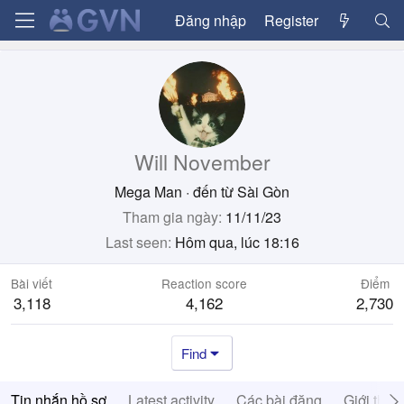
Đăng nhập
Register
Will November
Mega Man
·
đến từ
Sài Gòn
Tham gia ngày
11/11/23
Last seen
Hôm qua, lúc 18:16
Bài viết
Reaction score
Điểm
3,118
4,162
2,730
Find
Tin nhắn hồ sơ
Latest activity
Các bài đăng
Giới thiệ