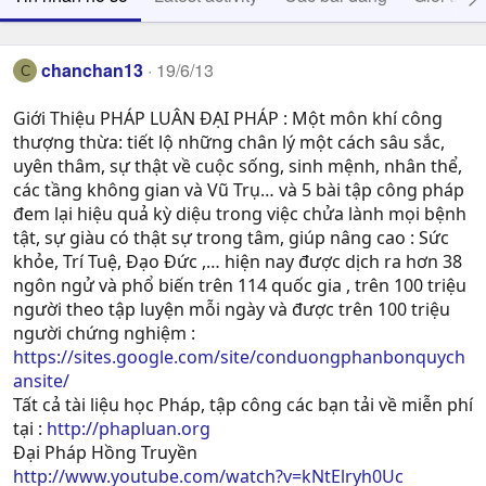
chanchan13
19/6/13
C
Giới Thiệu PHÁP LUÂN ĐẠI PHÁP : Một môn khí công
thượng thừa: tiết lộ những chân lý một cách sâu sắc,
uyên thâm, sự thật về cuộc sống, sinh mệnh, nhân thể,
các tầng không gian và Vũ Trụ… và 5 bài tập công pháp
đem lại hiệu quả kỳ diệu trong việc chửa lành mọi bệnh
tật, sự giàu có thật sự trong tâm, giúp nâng cao : Sức
khỏe, Trí Tuệ, Ðạo Ðức ,… hiện nay được dịch ra hơn 38
ngôn ngử và phổ biến trên 114 quốc gia , trên 100 triệu
người theo tập luyện mỗi ngày và được trên 100 triệu
người chứng nghiệm :
https://sites.google.com/site/conduongphanbonquych
ansite/
Tất cả tài liệu học Pháp, tập công các bạn tải về miễn phí
tại :
http://phapluan.org
Đại Pháp Hồng Truyền
http://www.youtube.com/watch?v=kNtElryh0Uc