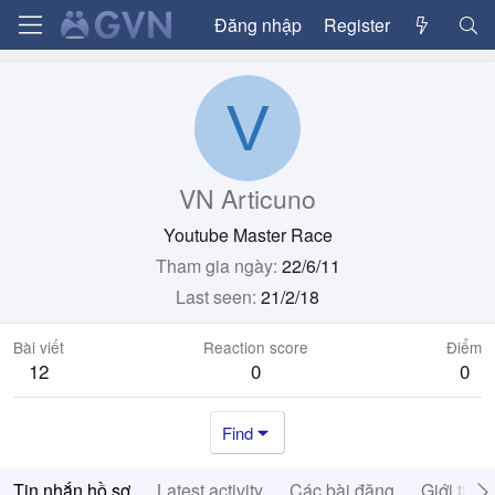
Đăng nhập
Register
V
VN Articuno
Youtube Master Race
Tham gia ngày
22/6/11
Last seen
21/2/18
Bài viết
Reaction score
Điểm
12
0
0
Find
Tin nhắn hồ sơ
Latest activity
Các bài đăng
Giới thiệ