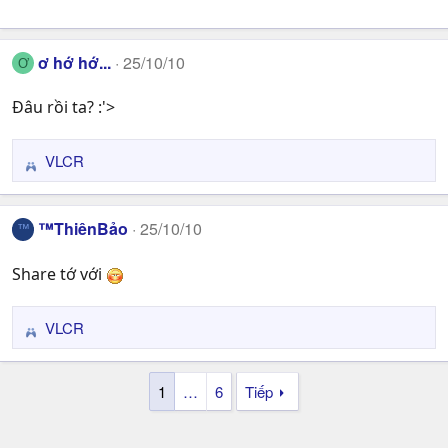
o
n
s
ơ hớ hớ...
25/10/10
Ơ
:
Đâu rồi ta? :'>
VLCR
R
e
a
™ThiênBảo
25/10/10
™
c
t
Share tớ với
i
o
n
VLCR
R
s
e
:
a
1
…
6
Tiếp
c
t
i