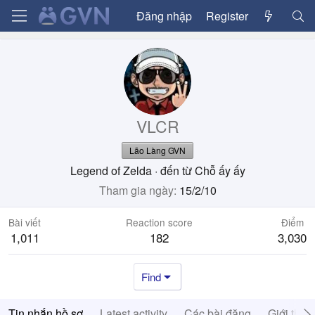
Đăng nhập
Register
VLCR
Lão Làng GVN
Legend of Zelda
·
đến từ
Chỗ ấy ấy
Tham gia ngày
15/2/10
Bài viết
Reaction score
Điểm
1,011
182
3,030
Find
Tin nhắn hồ sơ
Latest activity
Các bài đăng
Giới thiệ