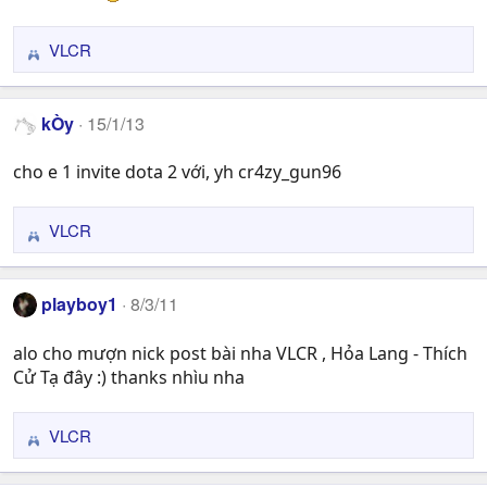
o
n
VLCR
R
s
e
:
a
kÒy
15/1/13
c
t
cho e 1 invite dota 2 với, yh cr4zy_gun96
i
o
n
VLCR
R
s
e
:
a
playboy1
8/3/11
c
t
alo cho mượn nick post bài nha VLCR , Hỏa Lang - Thích
i
Cử Tạ đây :) thanks nhìu nha
o
n
s
VLCR
R
:
e