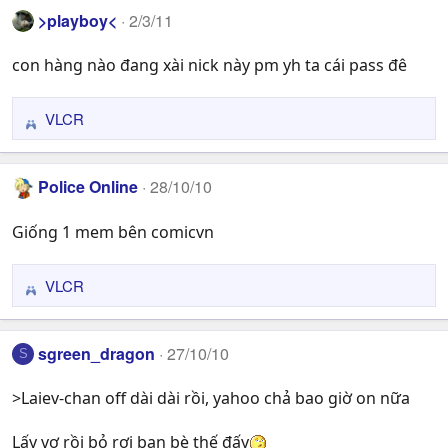
a
>playboy<
2/3/11
c
t
con hàng nào đang xài nick này pm yh ta cái pass đê
i
o
n
VLCR
R
s
e
:
a
Police Online
28/10/10
c
t
Giống 1 mem bên comicvn
i
o
n
VLCR
R
s
e
:
a
sgreen_dragon
27/10/10
S
c
t
>Laiev-chan off dài dài rồi, yahoo chả bao giờ on nữa
i
o
n
Lấy vợ rồi bỏ rơi bạn bè thế đấy