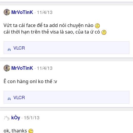
e
a
MrVoTinK
11/4/13
c
t
Vứt ta cái face để ta add nói chuyện nào
i
cái thời hạn trên thẻ visa là sao, của ta ứ có
o
n
s
VLCR
R
:
e
a
MrVoTinK
11/4/13
c
t
Ê con hàng onl ko thế :v
i
o
n
VLCR
R
s
e
:
a
kÒy
15/1/13
c
t
ok, thanks
i