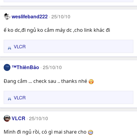
e
a
weslifeband222
25/10/10
c
t
ế ko dc,đi ngủ ko cắm máy dc ,cho link khác đi
i
o
n
VLCR
R
s
e
:
a
™ThiênBảo
25/10/10
™
c
t
Đang cắm ... check sau .. thanks nhé
i
o
n
VLCR
R
s
e
:
a
VLCR
25/10/10
c
t
Mình đi ngủ rồi, có gì mai share cho
i