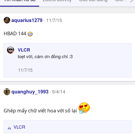
aquarius1279
11/7/15
HBAD 144
VLCR
toẹt vời, cám ơn đồng chí :3
11/7/15
quanghuy_1993
5/4/14
Ghép mấy chữ viết hoa với số lại
VLCR
R