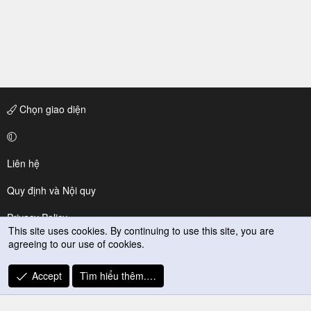
o
n
s
:
Chọn giao diện
Liên hệ
Quy định và Nội quy
Privacy Policy
This site uses cookies. By continuing to use this site, you are
agreeing to our use of cookies.
Trợ giúp
R
Accept
Tìm hiểu thêm.…
S
S