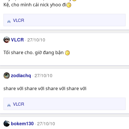
s
Kệ, cho mình cái nick yhoo đi
:
VLCR
R
e
a
VLCR
27/10/10
c
t
Tối share cho. giờ đang bận
i
o
n
s
zodiachq
27/10/10
:
share với share với share với share với
VLCR
R
e
a
bokem130
27/10/10
c