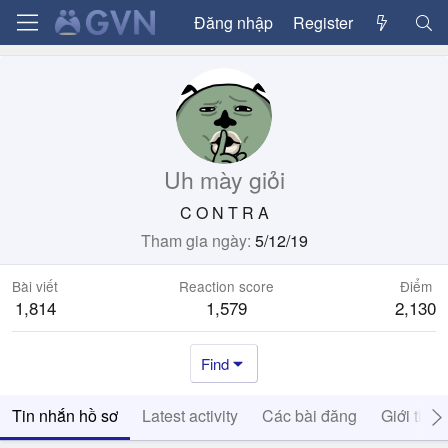
Đăng nhập
Register
Uh mày giỏi
C O N T R A
Tham gia ngày
5/12/19
Bài viết
Reaction score
Điểm
1,814
1,579
2,130
Find
Tin nhắn hồ sơ
Latest activity
Các bài đăng
Giới thiệ