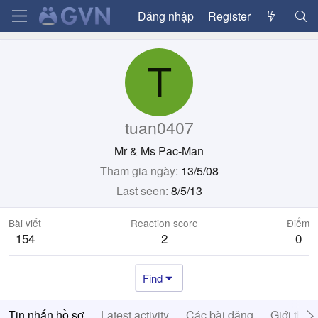
Đăng nhập
Register
T
tuan0407
Mr & Ms Pac-Man
Tham gia ngày
13/5/08
Last seen
8/5/13
Bài viết
Reaction score
Điểm
154
2
0
Find
Tin nhắn hồ sơ
Latest activity
Các bài đăng
Giới thiệ