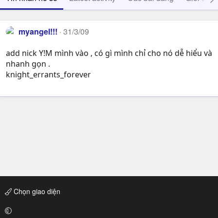
myangel!!!
31/3/09
add nick Y!M mình vào , có gì mình chỉ cho nó dễ hiểu và
nhanh gọn .
knight_errants_forever
Chọn giao diện