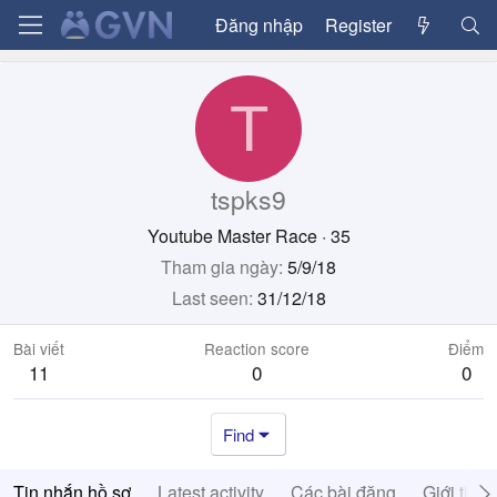
Đăng nhập
Register
T
tspks9
Youtube Master Race
·
35
Tham gia ngày
5/9/18
Last seen
31/12/18
Bài viết
Reaction score
Điểm
11
0
0
Find
Tin nhắn hồ sơ
Latest activity
Các bài đăng
Giới thiệ