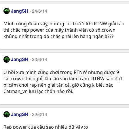
JangSH
24/6/14
Mình cũng đoán vậy, nhưng lúc trước khi RTNW giải tán
thì chắc rep power của mấy thành viên có số crown
khủng nhất trong đó chăc phải lên hàng ngàn à???
JangSH
23/6/14
Ừ hồi xưa mình cũng chơi trong RTNW nhưng được 9
cái crown thì nghỉ, lâu lâu vào làm trạm. RTNW sau đợt
bị cấm chơi rep nên giải tán cả, giờ cũng k biết bác
Catman_vn lưu lạc chốn nào rồi.
JangSH
22/6/14
Rep power của cậu sao nhiều dữ vậy :o