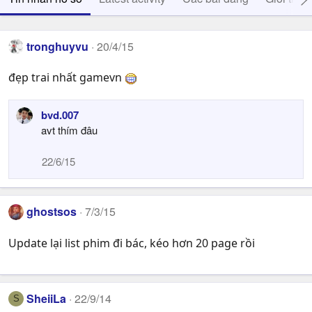
tronghuyvu
20/4/15
đẹp trai nhất gamevn
bvd.007
avt thím đâu
22/6/15
ghostsos
7/3/15
Update lại list phim đi bác, kéo hơn 20 page rồi
SheiiLa
22/9/14
S