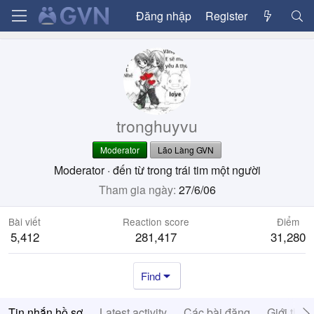
Đăng nhập
Register
tronghuyvu
Moderator
Lão Làng GVN
Moderator
·
đến từ
trong trái tim một người
Tham gia ngày
27/6/06
Bài viết
Reaction score
Điểm
5,412
281,417
31,280
Find
Tin nhắn hồ sơ
Latest activity
Các bài đăng
Giới thiệ