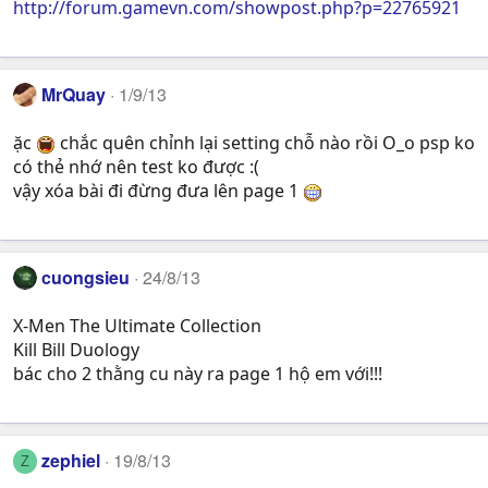
http://forum.gamevn.com/showpost.php?p=22765921
MrQuay
1/9/13
ặc
chắc quên chỉnh lại setting chỗ nào rồi O_o psp ko
có thẻ nhớ nên test ko được :(
vậy xóa bài đi đừng đưa lên page 1
cuongsieu
24/8/13
X-Men The Ultimate Collection
Kill Bill Duology
bác cho 2 thằng cu này ra page 1 hộ em với!!!
zephiel
19/8/13
Z