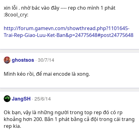
xin lỗi . nhờ bác vào đây ---- rep cho mình 1 phát
:8cool_cry:
http://forum.gamevn.com/showthread.php?1101645-
Trai-Rep-Giao-Luu-Ket-Ban&p=24775648#post24775648
ghostsos
30/7/14
Mình kéo rồi, để mai encode là xong.
JangSH
25/6/14
Ok bạn, vậy là những người trong top rep đó có rp
khoảng hơn 200. Bắn 1 phát bằng cả đội trong cái trang
rep kia.