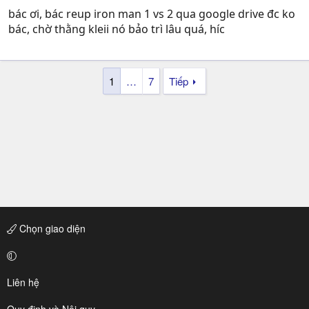
bác ơi, bác reup iron man 1 vs 2 qua google drive đc ko
bác, chờ thằng kleii nó bảo trì lâu quá, híc
1
…
7
Tiếp
Chọn giao diện
Liên hệ