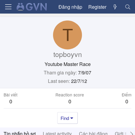
Đăng nhập
Register
T
topboyvn
Youtube Master Race
Tham gia ngày
7/9/07
Last seen
22/7/12
Bài viết
Reaction score
Điểm
0
0
0
Find
Tin nhắn hồ sơ
Latest activity
Các bài đăng
Giới thiệ